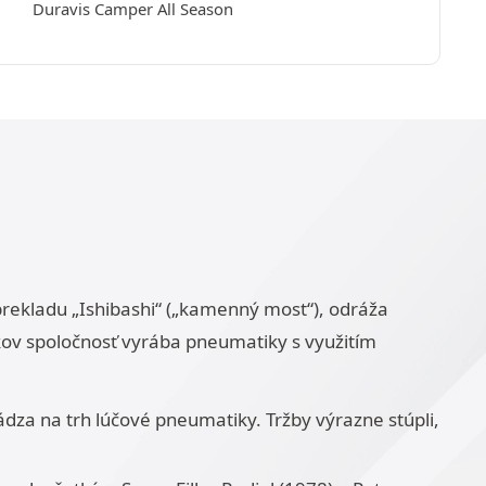
Duravis Camper All Season
 prekladu „Ishibashi“ („kamenný most“), odráža
kov spoločnosť vyrába pneumatiky s využitím
dza na trh lúčové pneumatiky. Tržby výrazne stúpli,