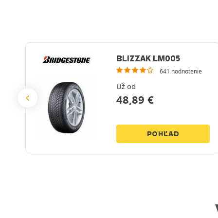
BLIZZAK LM005
641 hodnotenie
Už od
48,89
€
POHĽAD