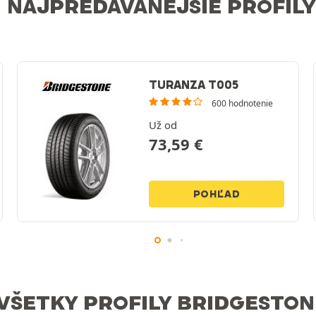
NAJPREDÁVANEJŠIE PROFILY
TURANZA T005
600 hodnotenie
Už od
73,59
€
POHĽAD
VŠETKY PROFILY BRIDGESTON