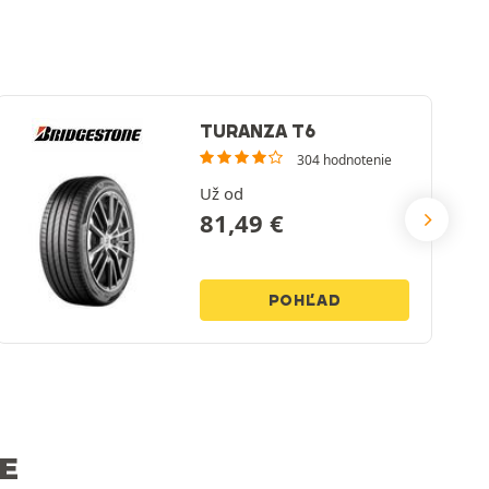
TURANZA T6
304 hodnotenie
Už od
81,49
€
POHĽAD
E