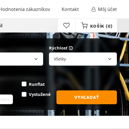
Hodnotenia zákazníkov
Kontakt
Môj účet
áž
KOŠÍK
(0)
Rýchlosť
Runflat
Vystužené
VYHĽADAŤ