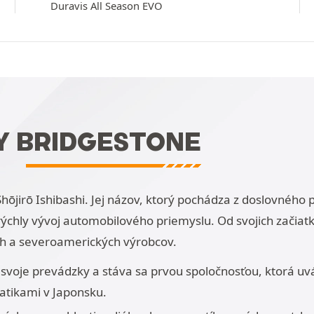
Duravis All Season EVO
Y BRIDGESTONE
hōjirō Ishibashi. Jej názov, ktorý pochádza z doslovného
chly vývoj automobilového priemyslu. Od svojich začiat
ych a severoamerických výrobcov.
svoje prevádzky a stáva sa prvou spoločnosťou, ktorá uvá
atikami v Japonsku.