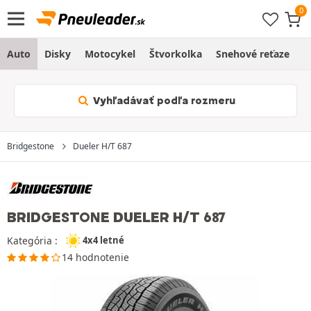
Auto
Disky
Motocykel
Štvorkolka
Snehové reťaze
O
Vyhľadávať podľa rozmeru
Bridgestone
Dueler H/T 687
BRIDGESTONE DUELER H/T 687
Kategória :
4x4 letné
14 hodnotenie