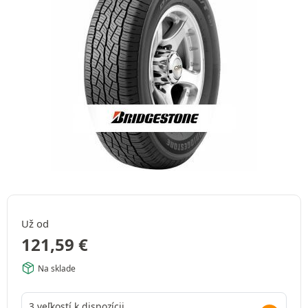
Už od
121,59
€
Na sklade
3 veľkostí k dispozícii