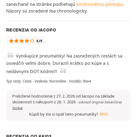
zanechané na stránke podliehajú
kontrolnému postupu
.
Názory sú zoradené iba chronologicky.
RECENZIA OD IACOPO
4/5
Vynikajúce pneumatiky! Na zasnežených cestách sa
osvedčili veľmi dobre. Dorazili krátko po kúpe a s
nedávnymi DOT kódmi!!!
Typ cesty: Cesta - Vedenie: Normálne - Vozidlo: Rav4
Preložené hodnotenie z 27. 2. 2026 od Iacopo na základe
skúseností s nákupom z 26. 1. 2026
-
zobraziť originál (taliančina)
Správa
Kúpili by ste si opäť tieto pneumatiky?
ÁNO
RECENZIA OD KKI03