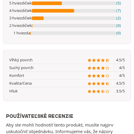
5 hviezdičiek
(5)
4 hviezdičiek
(7)
3 hviezdičiek
(2)
2 hviezdičiek
(0)
1 hviezda
(0)
Vlhký povrch
4.5/5
Suchý povrch
4/5
Komfort
4/5
Kvalita/Cena
4.5/5
Hluk
3.5/5
POUŽÍVATEĽSKÉ RECENZIE
Aby ste mohli hodnotiť tento produkt, musíte najprv
uskutočniť objednávku. Informujeme vás, že názory