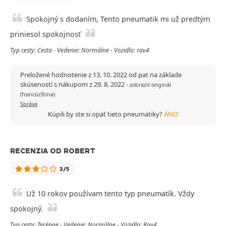
Spokojný s dodaním, Tento pneumatik mi už predtým
priniesol spokojnosť
Typ cesty: Cesta - Vedenie: Normálne - Vozidlo: rav4
Preložené hodnotenie z 13. 10. 2022 od pat na základe
skúseností s nákupom z 29. 8. 2022
-
zobraziť originál
(francúzština)
Správa
Kúpili by ste si opäť tieto pneumatiky?
ÁNO
RECENZIA OD ROBERT
3/5
Už 10 rokov používam tento typ pneumatík. Vždy
spokojný.
Typ cesty: Terénne - Vedenie: Normálne - Vozidlo: Rav4