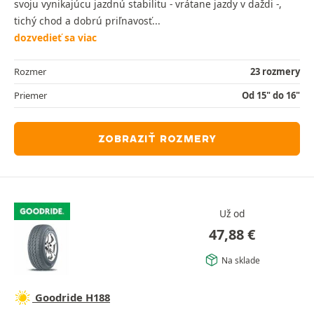
svoju vynikajúcu jazdnú stabilitu - vrátane jazdy v daždi -,
tichý chod a dobrú priľnavosť...
dozvedieť sa viac
Rozmer
23 rozmery
Priemer
Od 15" do 16"
ZOBRAZIŤ ROZMERY
Už od
47,88
€
Na sklade
Goodride H188