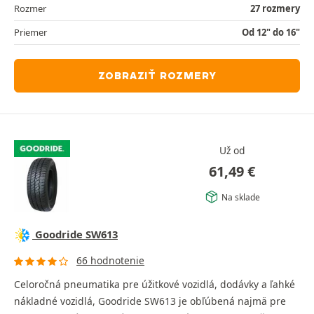
Rozmer
27 rozmery
Priemer
Od 12" do 16"
ZOBRAZIŤ ROZMERY
Už od
61,49
€
Na sklade
Goodride SW613
66 hodnotenie
Celoročná pneumatika pre úžitkové vozidlá, dodávky a ľahké
nákladné vozidlá, Goodride SW613 je obľúbená najmä pre