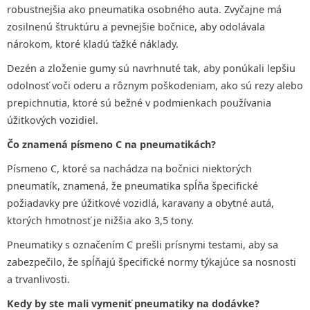
robustnejšia ako pneumatika osobného auta. Zvyčajne má
zosilnenú štruktúru a pevnejšie bočnice, aby odolávala
nárokom, ktoré kladú ťažké náklady.
Dezén a zloženie gumy sú navrhnuté tak, aby ponúkali lepšiu
odolnosť voči oderu a rôznym poškodeniam, ako sú rezy alebo
prepichnutia, ktoré sú bežné v podmienkach používania
úžitkových vozidiel.
Čo znamená písmeno C na pneumatikách?
Písmeno C, ktoré sa nachádza na bočnici niektorých
pneumatík, znamená, že pneumatika spĺňa špecifické
požiadavky pre úžitkové vozidlá, karavany a obytné autá,
ktorých hmotnosť je nižšia ako 3,5 tony.
Pneumatiky s označením C prešli prísnymi testami, aby sa
zabezpečilo, že spĺňajú špecifické normy týkajúce sa nosnosti
a trvanlivosti.
Kedy by ste mali vymeniť pneumatiky na dodávke?