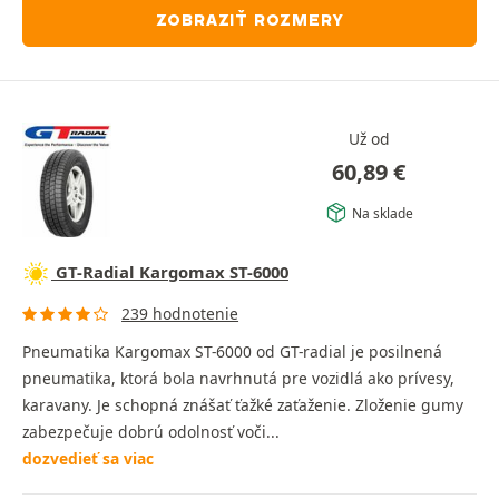
ZOBRAZIŤ ROZMERY
Už od
60,89
€
Na sklade
GT-Radial Kargomax ST-6000
239 hodnotenie
Pneumatika Kargomax ST-6000 od GT-radial je posilnená
pneumatika, ktorá bola navrhnutá pre vozidlá ako prívesy,
karavany. Je schopná znášať ťažké zaťaženie. Zloženie gumy
zabezpečuje dobrú odolnosť voči...
dozvedieť sa viac