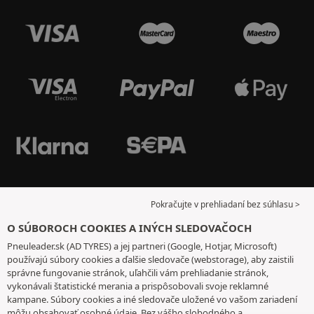
Pokračujte v prehliadaní bez súhlasu >
O SÚBOROCH COOKIES A INÝCH SLEDOVAČOCH
Pneuleader.sk (AD TYRES) a jej partneri (Google, Hotjar, Microsoft)
používajú súbory cookies a ďalšie sledovače (webstorage), aby zaistili
správne fungovanie stránok, uľahčili vám prehliadanie stránok,
vykonávali štatistické merania a prispôsobovali svoje reklamné
kampane. Súbory cookies a iné sledovače uložené vo vašom zariadení
môžu obsahovať osobné údaje. Bez vášho slobodného a