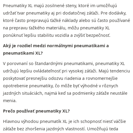
Pneumatiky XL majú zosilnené steny, ktoré im umožňujú
udržať tvar pneumatiky aj pri dodatočnej záťaži. Pre dodávky,
ktoré často prepravujú ťažké náklady alebo sú často používané
na prepravu ťažkého materiálu, môžu pneumatiky XL
ponúknuť lepšiu stabilitu vozidla a zvýšiť bezpečnosť.
Aký je rozdiel medzi normálnymi pneumatikami a
pneumatikami XL?
V porovnaní so štandardnými pneumatikami, pneumatiky XL
udržujú lepšiu ovládateľnosť pri vysokej záťaži. Majú tendenciu
poskytovať presnejšiu odozvu riadenia a rovnomernejšie
opotrebenie pneumatiky, čo môže byť výhodné v rôznych
jazdných situáciách, najmä keď sa podmienky záťaže neustále
menia.
Prečo používať pneumatiky XL?
Hlavnou výhodou pneumatík XL je ich schopnosť niesť väčšie
záťaže bez zhoršenia jazdných vlastností. Umožňujú teda