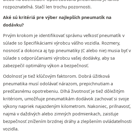
rozpoznateľná. Stačí len trochu pozornosti.
Aké sú kritériá pre výber najlepších pneumatík na
dodávku?
Prvým krokom je identifikovať správnu veľkosť pneumatík v
súlade so špecifikáciami výrobcu vášho vozidla. Rozmery,
nosnosť a dokonca aj typ pneumatiky (C alebo nie) musia byť v
súlade s odporúčaniami výrobcu vašej dodávky, aby sa
zabezpečil optimálny výkon a bezpečnosť.
Odolnosť je tiež kľúčovým faktorom. Dobrá úžitková
pneumatika musí odolávať nárazom, prepichnutiam a
predčasnému opotrebeniu. Dlhá životnosť je tiež dôležitým
kritériom, umožňuje pneumatikám dodávok zachovať si svoje
výkony napriek najazdeným kilometrom. Nakoniec, priľnavosť,
najmä v daždivých alebo zimných podmienkach, zaisťuje
bezpečnosť znížením brzdnej dráhy a zlepšením ovládateľnosti
vozidla.