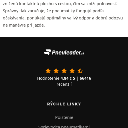
zníženú kontaktnú plochu s cestou, čím sa zníži priľnavosť.
Správny tlak zaručuje, že pneumatiky fungujú podľa
očakávania, ponúkajú optimálny valivý odpor a dobrú odozvu
na manévre pri jazde.
Hodnotenie
4.84
z
5
|
66416
recenzií
RÝCHLE LINKY
Poistenie
Sprievodca pneumatikami