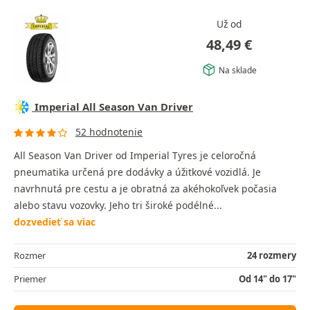
Už od
48,49
€
Na sklade
Imperial All Season Van Driver
52 hodnotenie
All Season Van Driver od Imperial Tyres je celoročná
pneumatika určená pre dodávky a úžitkové vozidlá. Je
navrhnutá pre cestu a je obratná za akéhokoľvek počasia
alebo stavu vozovky. Jeho tri široké podélné...
dozvedieť sa viac
Rozmer
24 rozmery
Priemer
Od 14" do 17"