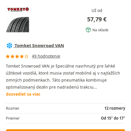
Už od
57,79
€
Na sklade
Tomket Snowroad VAN
49 hodnotenie
Tomket Snowroad VAN je špeciálne navrhnutý pre ľahké
úžitkové vozidlá, ktoré musia zostať mobilné aj v najťažších
zimných podmienkach. Táto pneumatika kombinuje
optimalizovaný dezén pre nadradenú trakciu...
dozvedieť sa viac
Rozmer
12 rozmery
Priemer
Od 15" do 17"