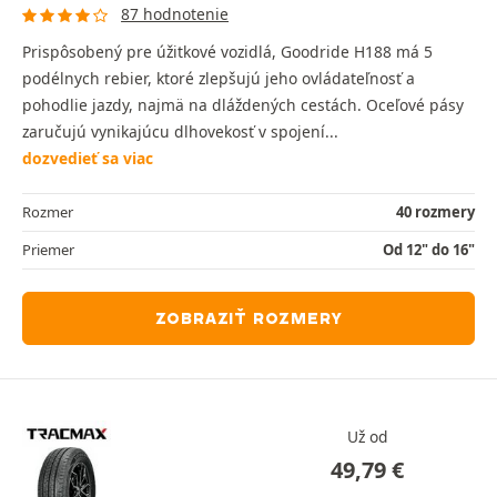
87 hodnotenie
Prispôsobený pre úžitkové vozidlá, Goodride H188 má 5
podélnych rebier, ktoré zlepšujú jeho ovládateľnosť a
pohodlie jazdy, najmä na dláždených cestách. Oceľové pásy
zaručujú vynikajúcu dlhovekosť v spojení...
dozvedieť sa viac
Rozmer
40 rozmery
Priemer
Od 12" do 16"
ZOBRAZIŤ ROZMERY
Už od
49,79
€