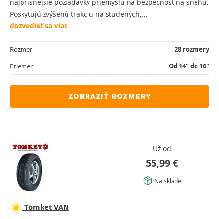
najprísnejšie požiadavky priemyslu na bezpečnosť na snehu.
Poskytujú zvýšenú trakciu na studených,...
dozvedieť sa viac
Rozmer
28 rozmery
Priemer
Od 14" do 16"
ZOBRAZIŤ ROZMERY
Už od
55,99
€
Na sklade
Tomket VAN