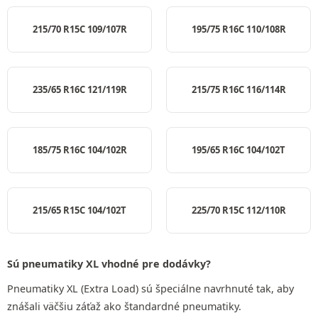
215/70 R15C 109/107R
195/75 R16C 110/108R
235/65 R16C 121/119R
215/75 R16C 116/114R
185/75 R16C 104/102R
195/65 R16C 104/102T
215/65 R15C 104/102T
225/70 R15C 112/110R
Sú pneumatiky XL vhodné pre dodávky?
Pneumatiky XL (Extra Load) sú špeciálne navrhnuté tak, aby
znášali väčšiu záťaž ako štandardné pneumatiky.