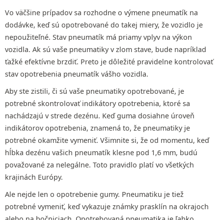
Vo väčšine prípadov sa rozhodne o výmene pneumatík na
dodávke, keď sú opotrebované do takej miery, že vozidlo je
nepoužiteľné. Stav pneumatík má priamy vplyv na výkon
vozidla. Ak sú vaše pneumatiky v zlom stave, bude napríklad
ťažké efektívne brzdiť. Preto je dôležité pravidelne kontrolovať
stav opotrebenia pneumatík vášho vozidla.
Aby ste zistili, či sú vaše pneumatiky opotrebované, je
potrebné skontrolovať indikátory opotrebenia, ktoré sa
nachádzajú v strede dezénu. Keď guma dosiahne úroveň
indikátorov opotrebenia, znamená to, že pneumatiky je
potrebné okamžite vymeniť. Všimnite si, že od momentu, keď
hĺbka dezénu vašich pneumatík klesne pod 1,6 mm, budú
považované za nelegálne. Toto pravidlo platí vo všetkých
krajinách Európy.
Ale nejde len o opotrebenie gumy. Pneumatiku je tiež
potrebné vymeniť, keď vykazuje známky prasklín na okrajoch
alebo na bočniciach. Opotrebovaná pneumatika je ľahko