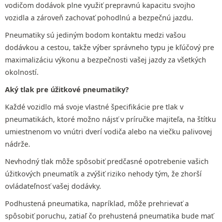
vodičom dodávok plne využiť prepravnú kapacitu svojho
vozidla a zároveň zachovať pohodlnú a bezpečnú jazdu.
Pneumatiky sú jediným bodom kontaktu medzi vašou
dodávkou a cestou, takže výber správneho typu je kľúčový pre
maximalizáciu výkonu a bezpečnosti vašej jazdy za všetkých
okolností.
Aký tlak pre úžitkové pneumatiky?
Každé vozidlo má svoje vlastné špecifikácie pre tlak v
pneumatikách, ktoré možno nájsť v príručke majiteľa, na štítku
umiestnenom vo vnútri dverí vodiča alebo na viečku palivovej
nádrže.
Nevhodný tlak môže spôsobiť predčasné opotrebenie vašich
úžitkových pneumatík a zvýšiť riziko nehody tým, že zhorší
ovládateľnosť vašej dodávky.
Podhustená pneumatika, napríklad, môže prehrievať a
spôsobiť poruchu, zatiaľ čo prehustená pneumatika bude mať