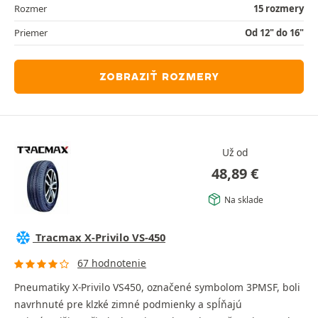
Rozmer
15 rozmery
Priemer
Od 12" do 16"
ZOBRAZIŤ ROZMERY
Už od
48,89
€
Na sklade
Tracmax X-Privilo VS-450
67 hodnotenie
Pneumatiky X-Privilo VS450, označené symbolom 3PMSF, boli
navrhnuté pre klzké zimné podmienky a spĺňajú