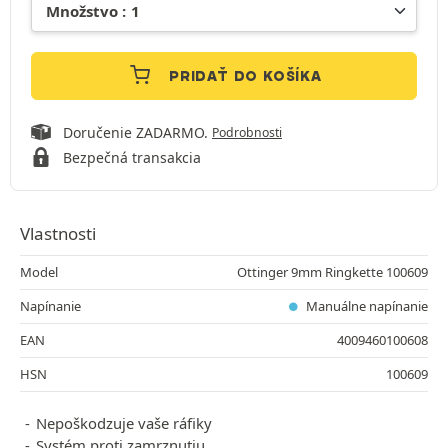
PRIDAŤ DO KOŠÍKA
Doručenie ZADARMO.
Podrobnosti
Bezpečná transakcia
Vlastnosti
Model
Ottinger 9mm Ringkette 100609
Napínanie
Manuálne napínanie
EAN
4009460100608
HSN
100609
Nepoškodzuje vaše ráfiky
Systém proti zamrznutiu