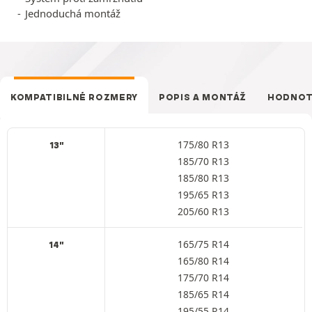
Jednoduchá montáž
KOMPATIBILNÉ ROZMERY
POPIS A MONTÁŽ
HODNOT
175/80 R13
13"
185/70 R13
185/80 R13
195/65 R13
205/60 R13
165/75 R14
14"
165/80 R14
175/70 R14
185/65 R14
195/55 R14