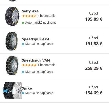
Selfy 4X4
Už od
4 hodnotenie
195,89
€
Automatické napínanie
Už od
Speedspur 4X4
191,88
€
Manuálne napínanie
Speedspur VAN
Už od
1 hodnotenie
258,29
€
Manuálne napínanie
Už od
Spike
154,69
€
Manuálne napínanie