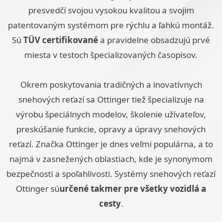
presvedčí svojou vysokou kvalitou a svojim
patentovaným systémom pre rýchlu a ľahkú montáž.
Sú
TÜV certifikované
a pravidelne obsadzujú prvé
miesta v testoch špecializovaných časopisov.
Okrem poskytovania tradičných a inovatívnych
snehových reťazí sa Ottinger tiež špecializuje na
výrobu špeciálnych modelov, školenie užívateľov,
preskúšanie funkcie, opravy a úpravy snehových
reťazí. Značka Ottinger je dnes veľmi populárna, a to
najmä v zasnežených oblastiach, kde je synonymom
bezpečnosti a spoľahlivosti. Systémy snehových reťazí
Ottinger sú
určené takmer pre všetky vozidlá a
cesty
.