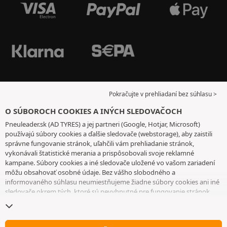
Pokračujte v prehliadaní bez súhlasu >
O SÚBOROCH COOKIES A INÝCH SLEDOVAČOCH
Pneuleader.sk (AD TYRES) a jej partneri (Google, Hotjar, Microsoft)
používajú súbory cookies a ďalšie sledovače (webstorage), aby zaistili
správne fungovanie stránok, uľahčili vám prehliadanie stránok,
vykonávali štatistické merania a prispôsobovali svoje reklamné
kampane. Súbory cookies a iné sledovače uložené vo vašom zariadení
môžu obsahovať osobné údaje. Bez vášho slobodného a
informovaného súhlasu neumiestňujeme žiadne súbory cookies ani iné
sledovače okrem tých, ktoré sú nevyhnutné pre fungovanie stránok.
Váš výber uchovávame 6 mesiacov. Svoj súhlas môžete kedykoľvek
odvolať tak, že prejdete na
stránku cookies a iné sledovače
. Môžete sa
rozhodnúť pokračovať v prehliadaní bez súhlasu s ukladaním súborov