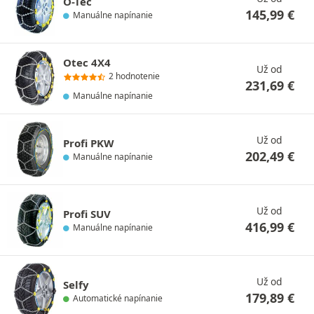
O-Tec
145,99
€
Manuálne napínanie
Otec 4X4
Už od
2 hodnotenie
231,69
€
Manuálne napínanie
Už od
Profi PKW
202,49
€
Manuálne napínanie
Už od
Profi SUV
416,99
€
Manuálne napínanie
Už od
Selfy
179,89
€
Automatické napínanie