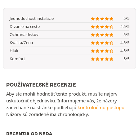
Jednoduchosť inštalácie
5/5
Držanie na ceste
4.5/5
Ochrana diskov
5/5
Kvalita/Cena
4.5/5
Hluk
4.5/5
Komfort
5/5
POUŽÍVATEĽSKÉ RECENZIE
Aby ste mohli hodnotiť tento produkt, musíte najprv
uskutočniť objednávku. Informujeme vás, že názory
zanechané na stránke podliehajú
kontrolnému postupu
.
Názory sú zoradené iba chronologicky.
RECENZIA OD NEDA