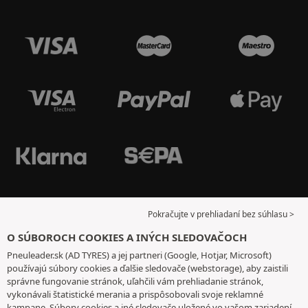
Pokračujte v prehliadaní bez súhlasu >
O SÚBOROCH COOKIES A INÝCH SLEDOVAČOCH
Pneuleader.sk (AD TYRES) a jej partneri (Google, Hotjar, Microsoft)
používajú súbory cookies a ďalšie sledovače (webstorage), aby zaistili
správne fungovanie stránok, uľahčili vám prehliadanie stránok,
vykonávali štatistické merania a prispôsobovali svoje reklamné
kampane. Súbory cookies a iné sledovače uložené vo vašom zariadení