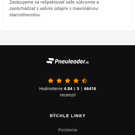
Zaväzujeme sa rešpektovať vaše súkromie a
zaobchádzať s vašimi údajmi s maximálnou
starostlivosťou.
Hodnotenie
4.84
z
5
|
66416
recenzií
RÝCHLE LINKY
Poistenie