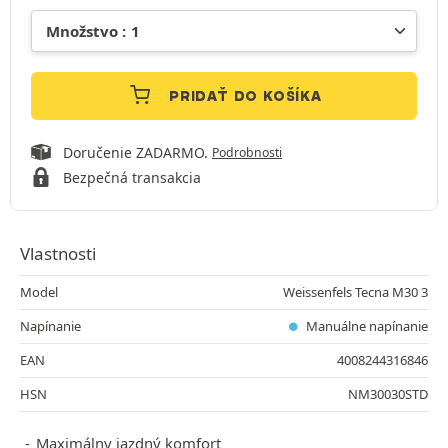
PRIDAŤ DO KOŠÍKA
Doručenie ZADARMO.
Podrobnosti
Bezpečná transakcia
Vlastnosti
Model
Weissenfels Tecna M30 3
Napínanie
Manuálne napínanie
EAN
4008244316846
HSN
NM30030STD
Maximálny jazdný komfort