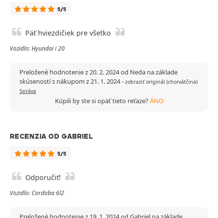
5/5
Päť hviezdičiek pre všetko
Vozidlo: Hyundai i 20
Preložené hodnotenie z 20. 2. 2024 od Neda na základe
skúseností s nákupom z 21. 1. 2024
-
zobraziť originál (chorvátčina)
Správa
Kúpili by ste si opäť tieto reťaze?
ÁNO
RECENZIA OD GABRIEL
5/5
Odporučiť!
Vozidlo: Cordoba 6l2
Preložené hodnotenie z 19. 1. 2024 od Gabriel na základe