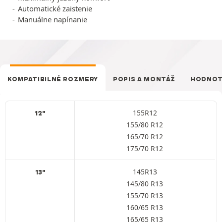
Automatické zaistenie
Manuálne napínanie
KOMPATIBILNÉ ROZMERY
POPIS A MONTÁŽ
HODNOT
155R12
12"
155/80 R12
165/70 R12
175/70 R12
145R13
13"
145/80 R13
155/70 R13
160/65 R13
165/65 R13