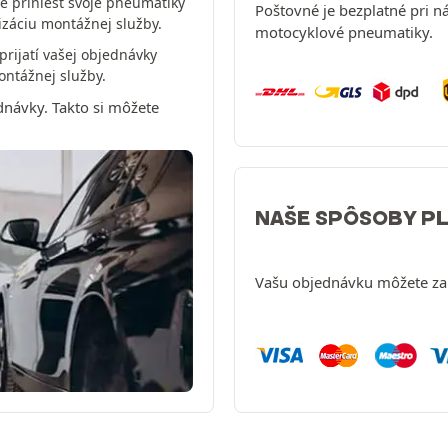
 priniesť svoje pneumatiky
Poštovné je bezplatné pri 
izáciu montážnej služby.
motocyklové pneumatiky.
prijatí vašej objednávky
ontážnej služby.
dnávky. Takto si môžete
NAŠE SPÔSOBY P
Vašu objednávku môžete zap