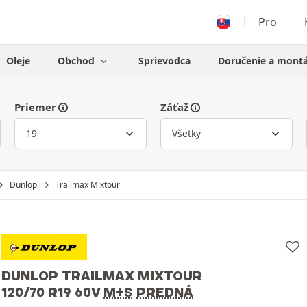
Pro
Oleje
Obchod
Sprievodca
Doručenie a mont
Priemer
Záťaž
Dunlop
Trailmax Mixtour
DUNLOP TRAILMAX MIXTOUR
120/70 R19 60V
M+S
PREDNÁ
Dunlop
120/70 R19 60V