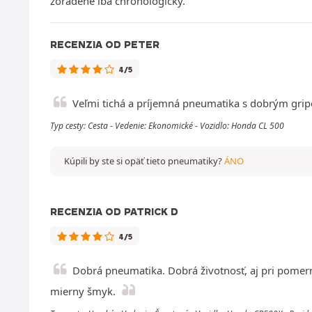
zoradené iba chronologicky.
RECENZIA OD PETER
4/5
Veľmi tichá a príjemná pneumatika s dobrým gr
Typ cesty: Cesta - Vedenie: Ekonomické - Vozidlo: Honda CL 500
Kúpili by ste si opäť tieto pneumatiky?
ÁNO
RECENZIA OD PATRICK D
4/5
Dobrá pneumatika. Dobrá životnosť, aj pri pomerne
mierny šmyk.