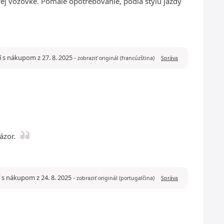
j vozovke. Pomalé opotrebovanie, podľa štýlu jazdy
í s nákupom z 27. 8. 2025
-
zobraziť originál (francúzština)
Správa
ázor.
í s nákupom z 24. 8. 2025
-
zobraziť originál (portugalčina)
Správa