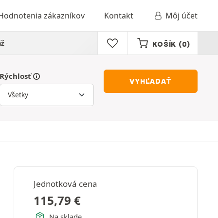
Hodnotenia zákazníkov
Kontakt
Môj účet
áž
KOŠÍK
(0)
Rýchlosť
VYHĽADAŤ
Jednotková cena
115,79
€
Na sklade