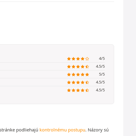
4/5
4.5/5
5/5
4.5/5
4.5/5
 stránke podliehajú
kontrolnému postupu
. Názory sú