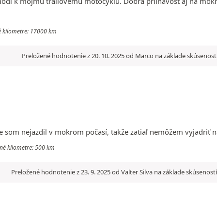
dí k môjmu trailovému motocyklu. Dobrá priľnavosť aj na mokre
né kilometre: 17000 km
Preložené hodnotenie z 20. 10. 2025 od Marco na základe skúsenost
e som nejazdil v mokrom počasí, takže zatiaľ nemôžem vyjadriť n
ené kilometre: 500 km
Preložené hodnotenie z 23. 9. 2025 od Valter Silva na základe skúsenost