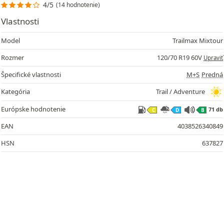
4/5
(14 hodnotenie)
Vlastnosti
Model
Trailmax Mixtour
Rozmer
120/70 R19 60V
Upraviť
Špecifické vlastnosti
M+S
Predná
71
Kategória
Trail / Adventure
Európske hodnotenie
71 db
C
D
B
EAN
4038526340849
HSN
637827