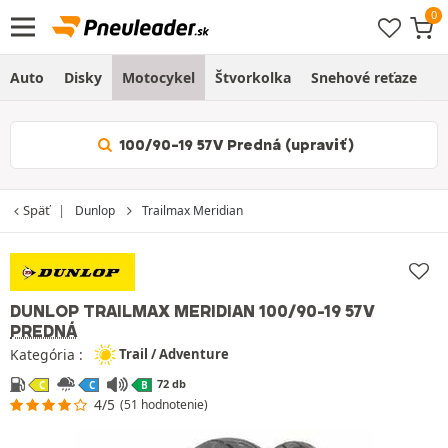
Auto
Disky
Motocykel
Štvorkolka
Snehové reťaze
O
100/90-19 57V Predná (upraviť)
Späť
Dunlop
Trailmax Meridian
DUNLOP TRAILMAX MERIDIAN
100/90-19 57V
PREDNÁ
Kategória :
Trail / Adventure
72 db
C
C
B
4/5
(51 hodnotenie)