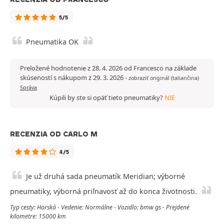
5/5
Pneumatika OK
Preložené hodnotenie z 28. 4. 2026 od Francesco na základe
skúseností s nákupom z 29. 3. 2026
-
zobraziť originál (taliančina)
Správa
Kúpili by ste si opäť tieto pneumatiky?
NIE
RECENZIA OD CARLO M
4/5
Je už druhá sada pneumatík Meridian; výborné
pneumatiky, výborná priľnavosť až do konca životnosti.
Typ cesty: Horská - Vedenie: Normálne - Vozidlo: bmw gs - Prejdené
kilometre: 15000 km