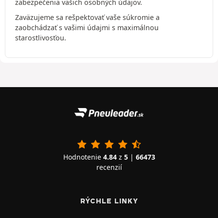
zabezpečenia vašich osobných údajov.
Zaväzujeme sa rešpektovať vaše súkromie a
zaobchádzať s vašimi údajmi s maximálnou
starostlivosťou.
Hodnotenie
4.84
z
5
|
66473
recenzií
RÝCHLE LINKY