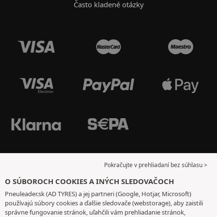
Často kladené otázky
Pokračujte v prehliadaní bez súhlasu >
O SÚBOROCH COOKIES A INÝCH SLEDOVAČOCH
Pneuleader.sk (AD TYRES) a jej partneri (Google, Hotjar, Microsoft)
používajú súbory cookies a ďalšie sledovače (webstorage), aby zaistili
správne fungovanie stránok, uľahčili vám prehliadanie stránok,