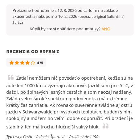
Preložené hodnotenie z 12. 3. 2026 od carlo m na základe
skúseností s nákupom z 10. 2. 2026
-
zobraziť originál (taliančina)
Správa
Kúpili by ste si opäť tieto pneumatiky?
ÁNO
RECENZIA OD ERFAN Z
4/5
Zatiaľ nemôžem nič povedať o opotrebení, keďže sú na
aute len 1000 km a vyzerajú ako nové. Jazdil som pri -5 °C, v
daždi, po špinavých lesných cestách a som naozaj nadšený.
Zvláda veľmi široké spektrum podmienok a má extrémne
krátky čas zahriatia. Ak rovnako suverénne zvládne aj ostrú
jazdu v Schwarzwalde pri vysokých teplotách, budem s ním
spokojný a môžem ho veľmi dobre odporučiť. Pri brzdení je
stabilný, len má trochu hlučnejší valivý hluk.
Typ cesty: Cesta - Vedenie: Športové - Vozidlo: Adv 1190