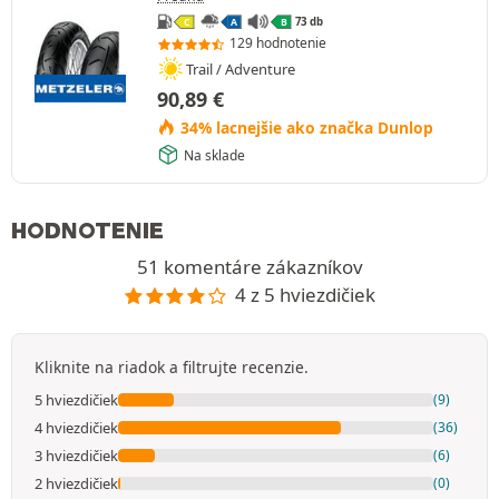
73 db
C
A
B
129 hodnotenie
Trail / Adventure
90,89
€
34% lacnejšie ako značka Dunlop
Na sklade
HODNOTENIE
51 komentáre zákazníkov
4 z 5 hviezdičiek
Kliknite na riadok a filtrujte recenzie.
5 hviezdičiek
(9)
4 hviezdičiek
(36)
3 hviezdičiek
(6)
2 hviezdičiek
(0)