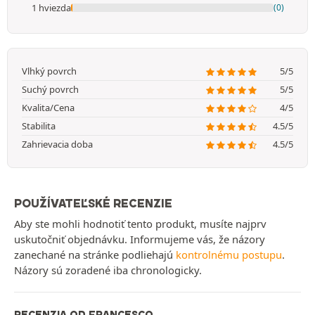
1 hviezda
(0)
Vlhký povrch
5/5
Suchý povrch
5/5
Kvalita/Cena
4/5
Stabilita
4.5/5
Zahrievacia doba
4.5/5
POUŽÍVATEĽSKÉ RECENZIE
Aby ste mohli hodnotiť tento produkt, musíte najprv
uskutočniť objednávku. Informujeme vás, že názory
zanechané na stránke podliehajú
kontrolnému postupu
.
Názory sú zoradené iba chronologicky.
RECENZIA OD FRANCESCO