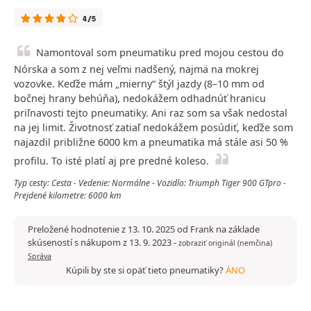
4/5
Namontoval som pneumatiku pred mojou cestou do
Nórska a som z nej veľmi nadšený, najmä na mokrej
vozovke. Keďže mám „mierny“ štýl jazdy (8–10 mm od
bočnej hrany behúňa), nedokážem odhadnúť hranicu
priľnavosti tejto pneumatiky. Ani raz som sa však nedostal
na jej limit. Životnosť zatiaľ nedokážem posúdiť, keďže som
najazdil približne 6000 km a pneumatika má stále asi 50 %
profilu. To isté platí aj pre predné koleso.
Typ cesty: Cesta - Vedenie: Normálne - Vozidlo: Triumph Tiger 900 GTpro -
Prejdené kilometre: 6000 km
Preložené hodnotenie z 13. 10. 2025 od Frank na základe
skúseností s nákupom z 13. 9. 2023
-
zobraziť originál (nemčina)
Správa
Kúpili by ste si opäť tieto pneumatiky?
ÁNO