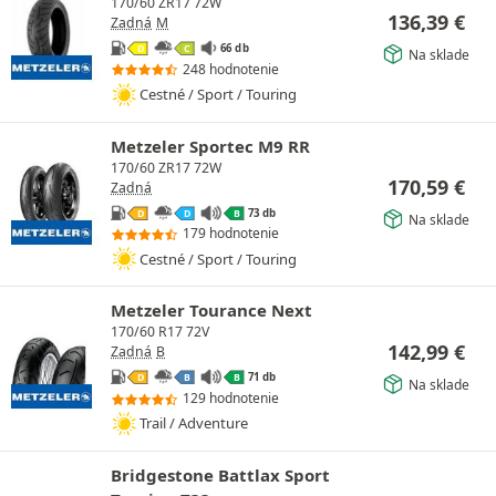
170/60 ZR17 72W
136,39
€
Zadná
M
66 db
D
C
Na sklade
248 hodnotenie
Cestné / Sport / Touring
Metzeler Sportec M9 RR
170/60 ZR17 72W
170,59
€
Zadná
73 db
D
D
B
Na sklade
179 hodnotenie
Cestné / Sport / Touring
Metzeler Tourance Next
170/60 R17 72V
142,99
€
Zadná
B
71 db
D
B
B
Na sklade
129 hodnotenie
Trail / Adventure
Bridgestone Battlax Sport