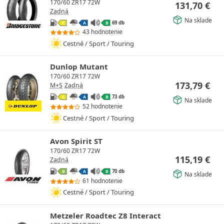
170/60 ZR17 72W
131,70
€
Zadná
Na sklade
69 db
C
A
B
43 hodnotenie
Cestné / Sport / Touring
Dunlop Mutant
170/60 ZR17 72W
173,79
€
M+S
Zadná
73 db
C
A
B
Na sklade
52 hodnotenie
Cestné / Sport / Touring
Avon Spirit ST
170/60 ZR17 72W
115,19
€
Zadná
70 db
B
A
B
Na sklade
61 hodnotenie
Cestné / Sport / Touring
Metzeler Roadtec Z8 Interact