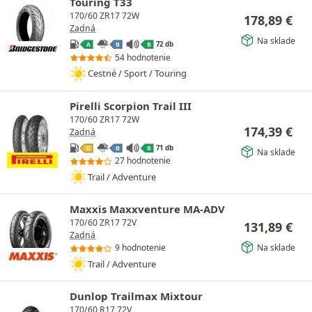
Touring T33
170/60 ZR17 72W
178,89
€
Zadná
Na sklade
72 db
A
B
B
54 hodnotenie
Cestné / Sport / Touring
Pirelli Scorpion Trail III
170/60 ZR17 72W
174,39
€
Zadná
71 db
D
B
B
Na sklade
27 hodnotenie
Trail / Adventure
Maxxis Maxxventure MA-ADV
170/60 ZR17 72V
131,89
€
Zadná
Na sklade
9 hodnotenie
Trail / Adventure
Dunlop Trailmax Mixtour
170/60 R17 72V