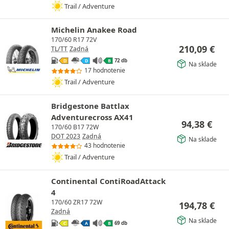
Trail / Adventure
Michelin Anakee Road
170/60 R17 72V
210,09
€
TL/TT
Zadná
72 db
D
D
B
Na sklade
17 hodnotenie
Trail / Adventure
Bridgestone Battlax
Adventurecross AX41
94,38
€
170/60 B17 72W
DOT 2023
Zadná
Na sklade
43 hodnotenie
Trail / Adventure
Continental ContiRoadAttack
4
170/60 ZR17 72W
194,78
€
Zadná
Na sklade
69 db
C
A
B