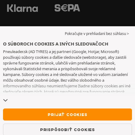
Pokračujte v prehliadaní bez súhlasu >
O SÚBOROCH COOKIES A INÝCH SLEDOVAČOCH
Pneuleader.sk (AD TYRES) a jej partneri (Google, Hotjar, Microsoft)
používajú súbory cookies a ďalšie sledovače (webstorage), aby zaistili
správne fungovanie stránok, uľahčili vám prehliadanie stránok,
vykonávali štatistické merania a prispôsobovali svoje reklamné
kampane. Súbory cookies a iné sledovače uložené vo vašom zariadení
môžu obsahovať osobné údaje. Bez vášho slobodného a
informovaného súhlasu neumiestňujeme žiadne súbory cookies ani iné
sledovače okrem tých, ktoré sú nevyhnutné pre fungovanie stránok.
Váš výber uchovávame 6 mesiacov. Svoj súhlas môžete kedykoľvek
odvolať tak, že prejdete na
stránku cookies a iné sledovače
. Môžete sa
rozhodnúť pokračovať v prehliadaní bez súhlasu s ukladaním súborov
cookies alebo iných sledovačov. Ich odmietnutie nebráni prístupu k
PRIJAŤ COOKIES
službám. Ak chcete získať ďalšie informácie, pozrite si
stránku so
súbormi cookies a ďalšími sledovačmi
.
PRISPÔSOBIŤ COOKIES