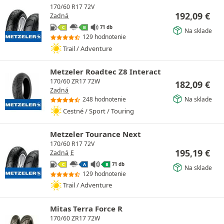
170/60 R17 72V
192,09
€
Zadná
71 db
C
B
Na sklade
129 hodnotenie
Trail / Adventure
Metzeler Roadtec Z8 Interact
170/60 ZR17 72W
182,09
€
Zadná
Na sklade
248 hodnotenie
Cestné / Sport / Touring
Metzeler Tourance Next
170/60 R17 72V
195,19
€
Zadná
E
71 db
C
A
B
Na sklade
129 hodnotenie
Trail / Adventure
Mitas Terra Force R
170/60 ZR17 72W