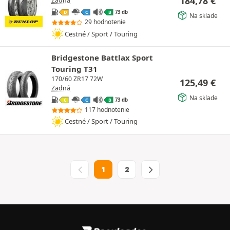
184,78
€
Zadná
73 db
D
C
B
Na sklade
29 hodnotenie
Cestné / Sport / Touring
Bridgestone Battlax Sport
Touring T31
170/60 ZR17 72W
125,49
€
Zadná
Na sklade
73 db
C
C
B
117 hodnotenie
Cestné / Sport / Touring
1
2