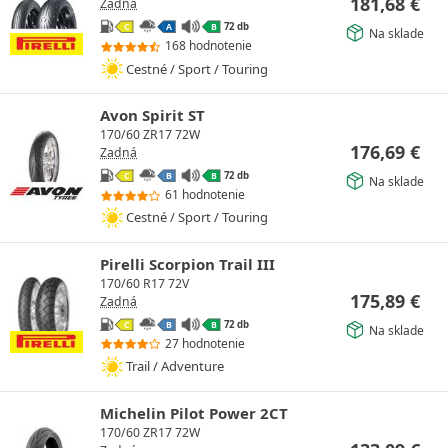
181,68
€
Zadná
72 db
C
A
B
Na sklade
168 hodnotenie
Cestné / Sport / Touring
Avon Spirit ST
170/60 ZR17 72W
176,69
€
Zadná
72 db
C
B
B
Na sklade
61 hodnotenie
Cestné / Sport / Touring
Pirelli Scorpion Trail III
170/60 R17 72V
175,89
€
Zadná
72 db
C
B
B
Na sklade
27 hodnotenie
Trail / Adventure
Michelin Pilot Power 2CT
170/60 ZR17 72W