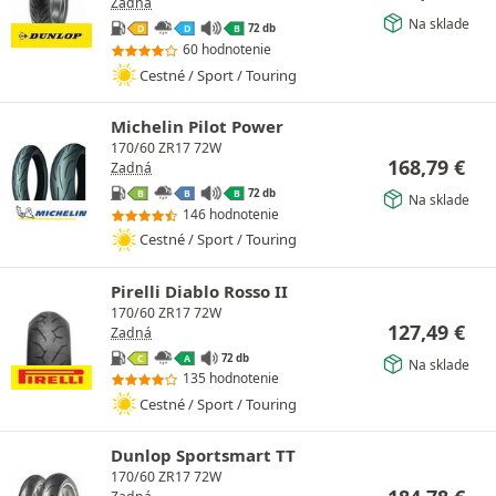
Zadná
Na sklade
72 db
D
D
B
60 hodnotenie
Cestné / Sport / Touring
Michelin Pilot Power
170/60 ZR17 72W
168,79
€
Zadná
72 db
B
B
B
Na sklade
146 hodnotenie
Cestné / Sport / Touring
Pirelli Diablo Rosso II
170/60 ZR17 72W
127,49
€
Zadná
72 db
C
A
Na sklade
135 hodnotenie
Cestné / Sport / Touring
Dunlop Sportsmart TT
170/60 ZR17 72W