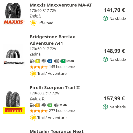
Maxxis Maxxventure MA-AT
141,70
€
170/60 R17 72V
Zadná
Na sklade
Off-Road
Bridgestone Battlax
Adventure A41
170/60 R17 72V
148,99
€
Zadná
Na sklade
69 db
C
A
B
145 hodnotenie
Trail / Adventure
Pirelli Scorpion Trail II
170/60 ZR17 72W
157,99
€
Zadná
D
71 db
E
B
Na sklade
277 hodnotenie
Trail / Adventure
Metzeler Tourance Next