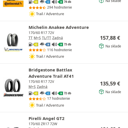
Na sklade
74 db
C
C
B
294 hodnotenie
Trail / Adventure
Michelin Anakee Adventure
170/60 R17 72V
157,88
€
TT
M+S
TL/TT
Zadná
73 db
C
B
B
Na sklade
116 hodnotenie
Trail / Adventure
Bridgestone Battlax
Adventure Trail AT41
170/60 R17 72V
135,59
€
M+S
Zadná
Na sklade
72 db
C
C
B
17 hodnotenie
Trail / Adventure
Pirelli Angel GT2
170/60 ZR17 72W