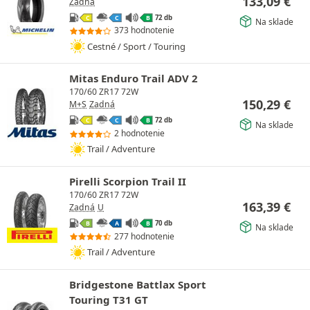
133,09
€
Zadná
72 db
C
C
B
Na sklade
373 hodnotenie
Cestné / Sport / Touring
Mitas Enduro Trail ADV 2
170/60 ZR17 72W
150,29
€
M+S
Zadná
72 db
C
C
B
Na sklade
2 hodnotenie
Trail / Adventure
Pirelli Scorpion Trail II
170/60 ZR17 72W
163,39
€
Zadná
U
70 db
B
A
B
Na sklade
277 hodnotenie
Trail / Adventure
Bridgestone Battlax Sport
Touring T31 GT