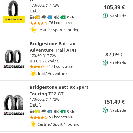
170/60 ZR17 72W
105,89
€
Zadná
Na sklade
71 db
D
C
B
76 hodnotenie
Cestné / Sport / Touring
Bridgestone Battlax
Adventure Trail AT41
87,09
€
170/60 R17 72V
DOT 2022
Zadná
Na sklade
17 hodnotenie
Trail / Adventure
Bridgestone Battlax Sport
Touring T32 GT
170/60 ZR17 72W
151,49
€
Zadná
Na sklade
73 db
C
B
B
52 hodnotenie
Cestné / Sport / Touring