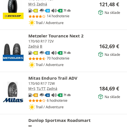
121,48
€
M+S
Zadná
71 db
C
D
B
Na sklade
14 hodnotenie
Trail / Adventure
Metzeler Tourance Next 2
170/60 R17 72V
162,69
€
Zadná
B
71 db
C
C
B
Na sklade
70 hodnotenie
Trail / Adventure
Mitas Enduro Trail ADV
170/60 R17 72W
184,69
€
M+S
TL/TT
Zadná
71 db
D
A
B
Na sklade
6 hodnotenie
Trail / Adventure
Dunlop Sportmax Roadsmart
II