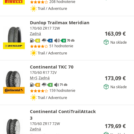
208 hodnotenie
Trail / Adventure
Dunlop Trailmax Meridian
170/60 ZR17 72W
163,09
€
Zadná
70 db
C
A
B
Na sklade
51 hodnotenie
Trail / Adventure
Continental TKC 70
170/60 R17 72V
173,09
€
M+S
Zadná
71 db
E
B
Na sklade
159 hodnotenie
Trail / Adventure
Continental ContiTrailAttack
3
170/60 ZR17 72W
179,69
€
Zadná