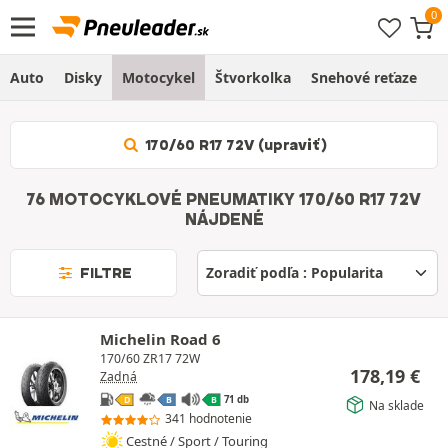
Auto
Disky
Motocykel
Štvorkolka
Snehové reťaze
O
170/60 R17 72V (upraviť)
76 MOTOCYKLOVÉ PNEUMATIKY 170/60 R17 72V
NÁJDENÉ
FILTRE
Michelin Road 6
170/60 ZR17 72W
178,19
€
Zadná
71 db
D
B
B
Na sklade
341 hodnotenie
Cestné / Sport / Touring