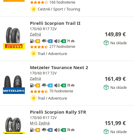
166 hodnotenie
Cestné / Sport / Touring
Pirelli Scorpion Trail II
170/60 R17 72V
149,89
€
Zadná
71 db
D
C
B
Na sklade
277 hodnotenie
Trail / Adventure
Metzeler Tourance Next 2
170/60 R17 72V
161,49
€
Zadná
73 db
D
D
B
Na sklade
70 hodnotenie
Trail / Adventure
Pirelli Scorpion Rally STR
170/60 R17 72V
151,99
€
M+S
Zadná
73 db
D
B
B
Na sklade