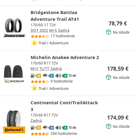
Bridgestone Battlax
Adventure Trail AT41
78,79
€
170/60-17 72V
DOT 2022
M+S
Zadná
Na sklade
17 hodnotenie
Trail / Adventure
Michelin Anakee Adventure 2
170/60 R17 72V
178,59
€
M+S
TL/TT
Zadná
72 db
D
C
B
Na sklade
9 hodnotenie
Trail / Adventure
Continental ContiTrailAttack
3
170/60 R17 72V
174,09
€
Zadná
Na sklade
73 db
D
B
B
294 hodnotenie