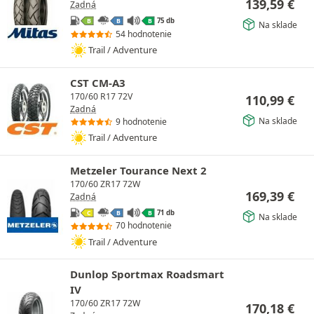
139,59
€
Zadná
75 db
B
B
B
Na sklade
54 hodnotenie
Trail / Adventure
CST CM-A3
170/60 R17 72V
110,99
€
Zadná
Na sklade
9 hodnotenie
Trail / Adventure
Metzeler Tourance Next 2
170/60 ZR17 72W
169,39
€
Zadná
71 db
C
B
B
Na sklade
70 hodnotenie
Trail / Adventure
Dunlop Sportmax Roadsmart
IV
170/60 ZR17 72W
170,18
€