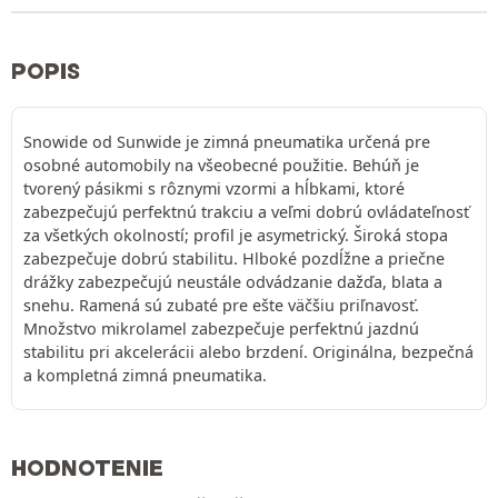
POPIS
Snowide od Sunwide je zimná pneumatika určená pre
osobné automobily na všeobecné použitie. Behúň je
tvorený pásikmi s rôznymi vzormi a hĺbkami, ktoré
zabezpečujú perfektnú trakciu a veľmi dobrú ovládateľnosť
za všetkých okolností; profil je asymetrický. Široká stopa
zabezpečuje dobrú stabilitu. Hlboké pozdĺžne a priečne
drážky zabezpečujú neustále odvádzanie dažďa, blata a
snehu. Ramená sú zubaté pre ešte väčšiu priľnavosť.
Množstvo mikrolamel zabezpečuje perfektnú jazdnú
stabilitu pri akcelerácii alebo brzdení. Originálna, bezpečná
a kompletná zimná pneumatika.
HODNOTENIE