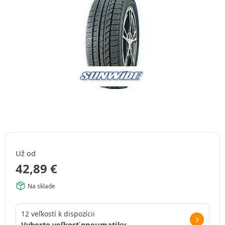
Už od
42,89
€
Na sklade
12 veľkostí k dispozícii
Vyberte veľkosť pneumatiky