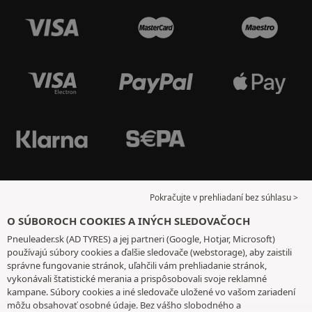
Pokračujte v prehliadaní bez súhlasu >
O SÚBOROCH COOKIES A INÝCH SLEDOVAČOCH
Pneuleader.sk (AD TYRES) a jej partneri (Google, Hotjar, Microsoft)
používajú súbory cookies a ďalšie sledovače (webstorage), aby zaistili
správne fungovanie stránok, uľahčili vám prehliadanie stránok,
vykonávali štatistické merania a prispôsobovali svoje reklamné
kampane. Súbory cookies a iné sledovače uložené vo vašom zariadení
môžu obsahovať osobné údaje. Bez vášho slobodného a