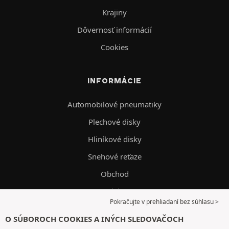
Krajiny
Dôvernosť informácií
Cookies
INFORMÁCIE
Automobilové pneumatiky
Plechové disky
Hliníkové disky
Snehové reťaze
Obchod
Oleje
Pokračujte v prehliadaní bez súhlasu >
Sprievodca pneumatikami
O SÚBOROCH COOKIES A INÝCH SLEDOVAČOCH
Doručenie a montáž