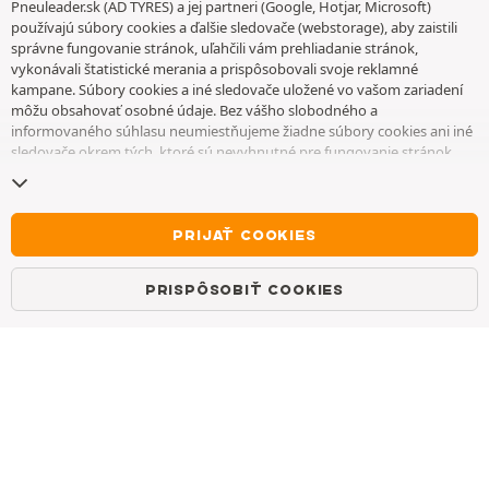
Pneuleader.sk (AD TYRES) a jej partneri (Google, Hotjar, Microsoft)
používajú súbory cookies a ďalšie sledovače (webstorage), aby zaistili
správne fungovanie stránok, uľahčili vám prehliadanie stránok,
ZÁKAZNÍCKY SERVIS
vykonávali štatistické merania a prispôsobovali svoje reklamné
kampane. Súbory cookies a iné sledovače uložené vo vašom zariadení
môžu obsahovať osobné údaje. Bez vášho slobodného a
Po-Pia 9:00-17:00
informovaného súhlasu neumiestňujeme žiadne súbory cookies ani iné
sledovače okrem tých, ktoré sú nevyhnutné pre fungovanie stránok.
WhatsApp
Váš výber uchovávame 6 mesiacov. Svoj súhlas môžete kedykoľvek
odvolať tak, že prejdete na
stránku cookies a iné sledovače
. Môžete sa
Messenger
rozhodnúť pokračovať v prehliadaní bez súhlasu s ukladaním súborov
cookies alebo iných sledovačov. Ich odmietnutie nebráni prístupu k
PRIJAŤ COOKIES
Kontakt
službám. Ak chcete získať ďalšie informácie, pozrite si
stránku so
súbormi cookies a ďalšími sledovačmi
.
Často kladené otázky
PRISPÔSOBIŤ COOKIES