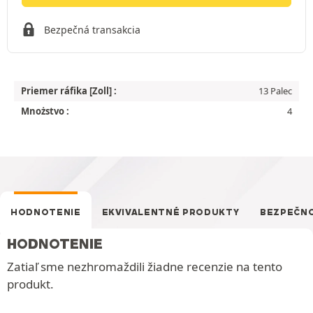
Bezpečná transakcia
Priemer ráfika [Zoll] :
13 Palec
Mnożstvo :
4
HODNOTENIE
EKVIVALENTNÉ PRODUKTY
BEZPEČN
HODNOTENIE
Zatiaľ sme nezhromaždili žiadne recenzie na tento
produkt.