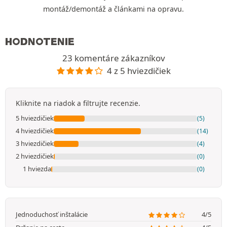
montáž/demontáž a článkami na opravu.
HODNOTENIE
23 komentáre zákazníkov
4 z 5 hviezdičiek
Kliknite na riadok a filtrujte recenzie.
5 hviezdičiek
(5)
4 hviezdičiek
(14)
3 hviezdičiek
(4)
2 hviezdičiek
(0)
1 hviezda
(0)
Jednoduchosť inštalácie
4/5