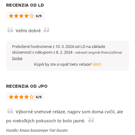
RECENZIA OD LD
4/5
Veľmi dobré
Preložené hodnotenie z 10. 3. 2024 od LD na základe
skúseností s nákupom z 8. 2. 2024
-
zobraziť originál (francúzština)
Správa
Kúpili by ste si opäť tieto reťaze?
ÁNO
RECENZIA OD JPO
4/5
Výborné snehové reťaze, najprv som doma cvičil, ale
po niekoľkých pokusoch to bolo jasné.
Vozidlo: Knaus buscamper Fiat Ducato