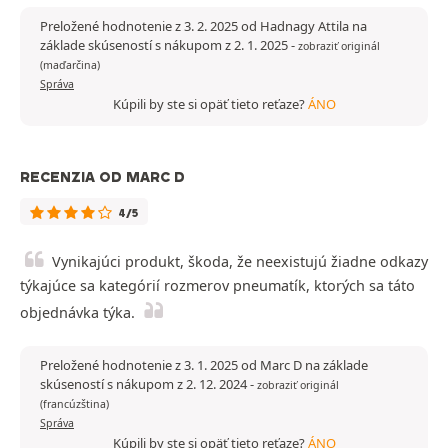
Preložené hodnotenie z 3. 2. 2025 od Hadnagy Attila na
základe skúseností s nákupom z 2. 1. 2025
-
zobraziť originál
(maďarčina)
Správa
Kúpili by ste si opäť tieto reťaze?
ÁNO
RECENZIA OD MARC D
4/5
Vynikajúci produkt, škoda, že neexistujú žiadne odkazy
týkajúce sa kategórií rozmerov pneumatík, ktorých sa táto
objednávka týka.
Preložené hodnotenie z 3. 1. 2025 od Marc D na základe
skúseností s nákupom z 2. 12. 2024
-
zobraziť originál
(francúzština)
Správa
Kúpili by ste si opäť tieto reťaze?
ÁNO