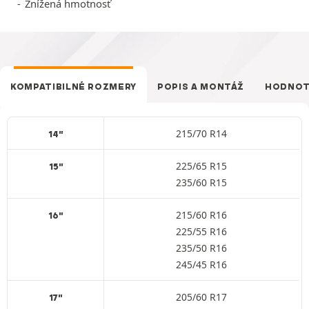
Znížená hmotnosť
KOMPATIBILNÉ ROZMERY
POPIS A MONTÁŽ
HODNOT
215/70 R14
14"
225/65 R15
15"
235/60 R15
215/60 R16
16"
225/55 R16
235/50 R16
245/45 R16
205/60 R17
17"