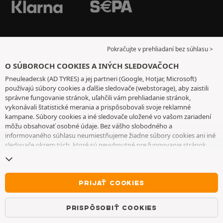
Pokračujte v prehliadaní bez súhlasu >
O SÚBOROCH COOKIES A INÝCH SLEDOVAČOCH
Pneuleader.sk (AD TYRES) a jej partneri (Google, Hotjar, Microsoft)
používajú súbory cookies a ďalšie sledovače (webstorage), aby zaistili
správne fungovanie stránok, uľahčili vám prehliadanie stránok,
vykonávali štatistické merania a prispôsobovali svoje reklamné
kampane. Súbory cookies a iné sledovače uložené vo vašom zariadení
môžu obsahovať osobné údaje. Bez vášho slobodného a
informovaného súhlasu neumiestňujeme žiadne súbory cookies ani iné
sledovače okrem tých, ktoré sú nevyhnutné pre fungovanie stránok.
Váš výber uchovávame 6 mesiacov. Svoj súhlas môžete kedykoľvek
odvolať tak, že prejdete na
stránku cookies a iné sledovače
. Môžete sa
rozhodnúť pokračovať v prehliadaní bez súhlasu s ukladaním súborov
cookies alebo iných sledovačov. Ich odmietnutie nebráni prístupu k
PRIJAŤ COOKIES
službám. Ak chcete získať ďalšie informácie, pozrite si
stránku so
súbormi cookies a ďalšími sledovačmi
.
PRISPÔSOBIŤ COOKIES