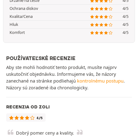
Držanie na ceste
4/5
Ochrana diskov
4/5
Kvalita/Cena
4/5
Hluk
4/5
Komfort
4/5
POUŽÍVATEĽSKÉ RECENZIE
Aby ste mohli hodnotiť tento produkt, musíte najprv
uskutočniť objednávku. Informujeme vás, že názory
zanechané na stránke podliehajú
kontrolnému postupu
.
Názory sú zoradené iba chronologicky.
RECENZIA OD ZOLI
4/5
Dobrý pomer ceny a kvality.