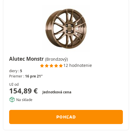
Alutec Monstr
(Brondzový)
12 hodnotenie
diery :
5
Priemer :
16 pre 21"
Už od
154,89
€
Jednotková cena
Na sklade
POHĽAD