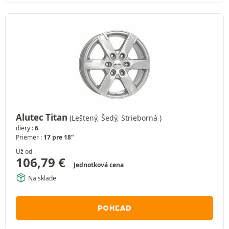
Alutec Titan
(Leštený, Šedý, Strieborná )
diery :
6
Priemer :
17 pre 18"
Už od
106,79
€
Jednotková cena
Na sklade
POHĽAD