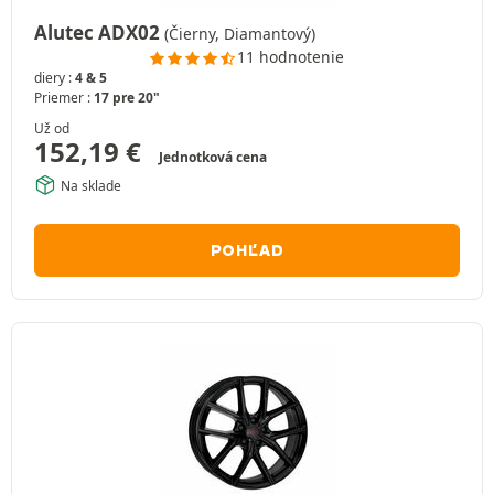
Alutec ADX02
(Čierny, Diamantový)
11 hodnotenie
diery :
4 & 5
Priemer :
17 pre 20"
Už od
152,19
€
Jednotková cena
Na sklade
POHĽAD