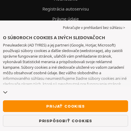
Registrácia autoservisu
Právne údaje
Pokračujte v prehliadaní bez súhlasu >
VOP
O SÚBOROCH COOKIES A INÝCH SLEDOVAČOCH
Krajiny
Pneuleader.sk (AD TYRES) a jej partneri (Google, Hotjar, Microsoft)
Dôvernosť informácií
používajú súbory cookies a ďalšie sledovače (webstorage), aby zaistili
správne fungovanie stránok, uľahčili vám prehliadanie stránok,
Cookies
vykonávali štatistické merania a prispôsobovali svoje reklamné
kampane. Súbory cookies a iné sledovače uložené vo vašom zariadení
môžu obsahovať osobné údaje. Bez vášho slobodného a
INFORMÁCIE
informovaného súhlasu neumiestňujeme žiadne súbory cookies ani iné
sledovače okrem tých, ktoré sú nevyhnutné pre fungovanie stránok.
Váš výber uchovávame 6 mesiacov. Svoj súhlas môžete kedykoľvek
Automobilové pneumatiky
odvolať tak, že prejdete na
stránku cookies a iné sledovače
. Môžete sa
rozhodnúť pokračovať v prehliadaní bez súhlasu s ukladaním súborov
Plechové disky
cookies alebo iných sledovačov. Ich odmietnutie nebráni prístupu k
PRIJAŤ COOKIES
Hliníkové disky
službám. Ak chcete získať ďalšie informácie, pozrite si
stránku so
súbormi cookies a ďalšími sledovačmi
.
Snehové reťaze
PRISPÔSOBIŤ COOKIES
Obchod