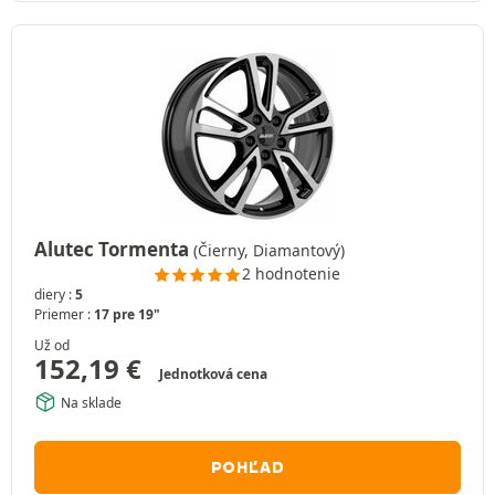
Alutec Tormenta
(Čierny, Diamantový)
2 hodnotenie
diery :
5
Priemer :
17 pre 19"
Už od
152,19
€
Jednotková cena
Na sklade
POHĽAD