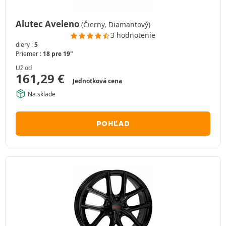
Alutec Aveleno
(Čierny, Diamantový)
3 hodnotenie
diery :
5
Priemer :
18 pre 19"
Už od
161,29
€
Jednotková cena
Na sklade
POHĽAD