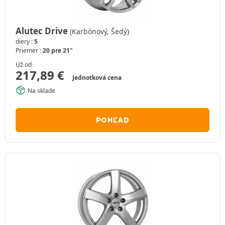
Alutec Drive
(Karbónový, Šedý)
diery :
5
Priemer :
20 pre 21"
Už od
217,89
€
Jednotková cena
Na sklade
POHĽAD