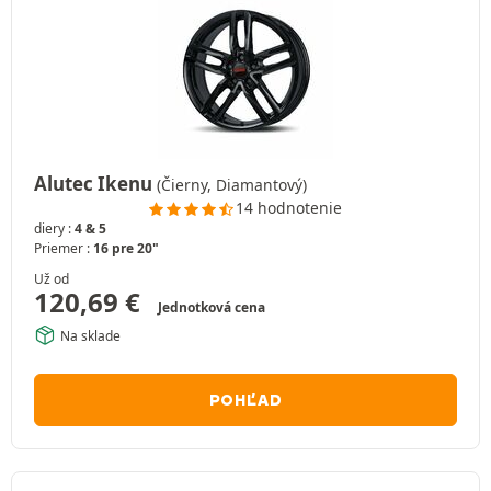
Alutec Ikenu
(Čierny, Diamantový)
14 hodnotenie
diery :
4 & 5
Priemer :
16 pre 20"
Už od
120,69
€
Jednotková cena
Na sklade
POHĽAD