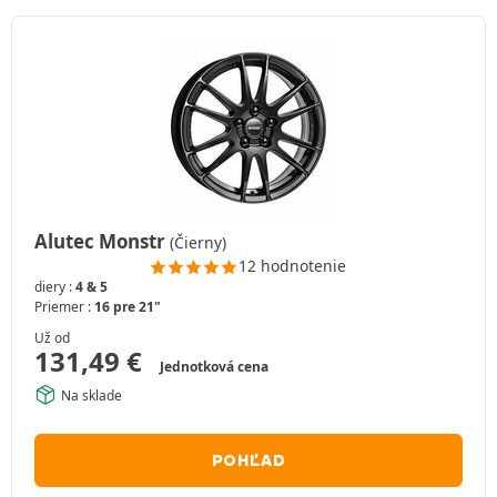
Alutec Monstr
(Čierny)
12 hodnotenie
diery :
4 & 5
Priemer :
16 pre 21"
Už od
131,49
€
Jednotková cena
Na sklade
POHĽAD