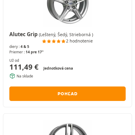
Alutec Grip
(Leštený, Šedý, Strieborná )
2 hodnotenie
diery :
4 & 5
Priemer :
14 pre 17"
Už od
111,49
€
Jednotková cena
Na sklade
POHĽAD