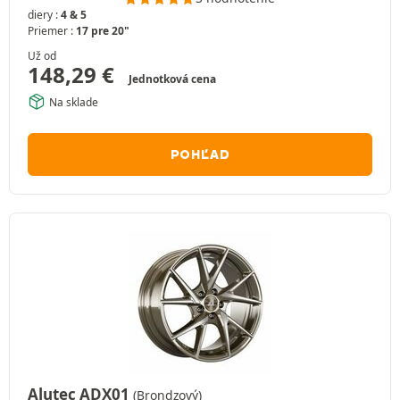
diery :
4 & 5
Priemer :
17 pre 20"
Už od
148,29
€
Jednotková cena
Na sklade
POHĽAD
Alutec ADX01
(Brondzový)