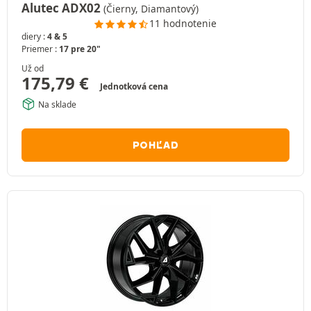
Alutec ADX02
(Čierny, Diamantový)
11 hodnotenie
diery :
4 & 5
Priemer :
17 pre 20"
Už od
175,79
€
Jednotková cena
Na sklade
POHĽAD