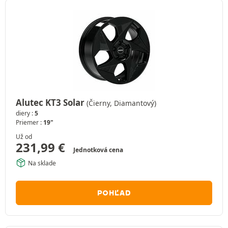
Alutec KT3 Solar
(Čierny, Diamantový)
diery :
5
Priemer :
19"
Už od
231,99
€
Jednotková cena
Na sklade
POHĽAD