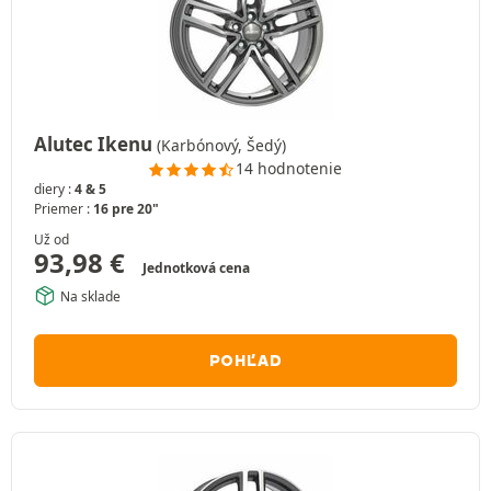
Alutec Ikenu
(Karbónový, Šedý)
14 hodnotenie
diery :
4 & 5
Priemer :
16 pre 20"
Už od
93,98
€
Jednotková cena
Na sklade
POHĽAD