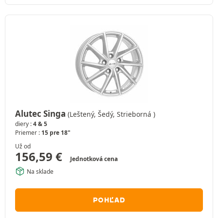
Alutec Singa
(Leštený, Šedý, Strieborná )
diery :
4 & 5
Priemer :
15 pre 18"
Už od
156,59
€
Jednotková cena
Na sklade
POHĽAD