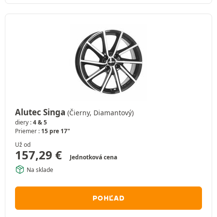
Alutec Singa
(Čierny, Diamantový)
diery :
4 & 5
Priemer :
15 pre 17"
Už od
157,29
€
Jednotková cena
Na sklade
POHĽAD