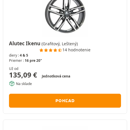
Alutec Ikenu
(Grafitový, Leštený)
14 hodnotenie
diery :
4 & 5
Priemer :
16 pre 20"
Už od
135,09
€
Jednotková cena
Na sklade
POHĽAD