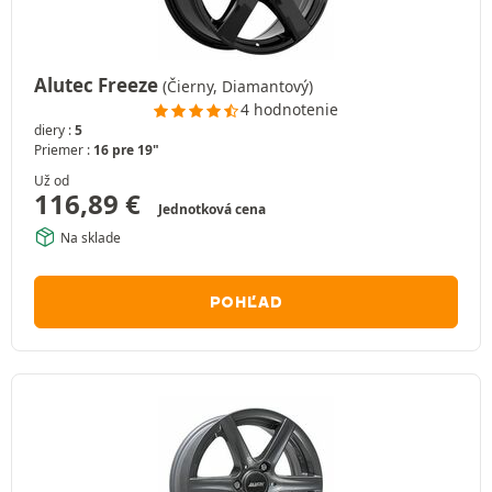
Alutec Freeze
(Čierny, Diamantový)
4 hodnotenie
diery :
5
Priemer :
16 pre 19"
Už od
116,89
€
Jednotková cena
Na sklade
POHĽAD