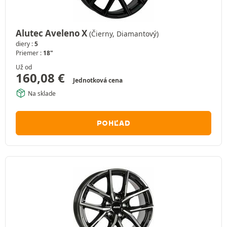
Alutec Aveleno X
(Čierny, Diamantový)
diery :
5
Priemer :
18"
Už od
160,08
€
Jednotková cena
Na sklade
POHĽAD