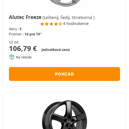
Alutec Freeze
(Leštený, Šedý, Strieborná )
4 hodnotenie
diery :
5
Priemer :
16 pre 19"
Už od
106,79
€
Jednotková cena
Na sklade
POHĽAD