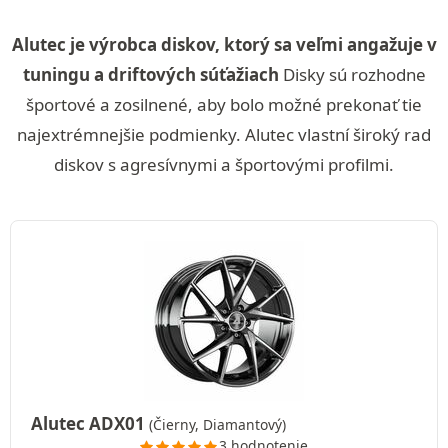
Alutec je výrobca diskov, ktorý sa veľmi angažuje v
tuningu a driftových súťažiach
Disky sú rozhodne
športové a zosilnené, aby bolo možné prekonať tie
najextrémnejšie podmienky. Alutec vlastní široký rad
diskov s agresívnymi a športovými profilmi.
Alutec ADX01
(Čierny, Diamantový)
3 hodnotenie