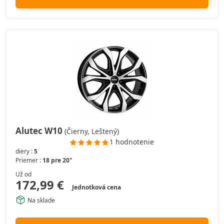
Alutec W10
(Čierny, Leštený)
1 hodnotenie
diery :
5
Priemer :
18 pre 20"
Už od
172,99
€
Jednotková cena
Na sklade