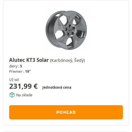
Alutec KT3 Solar
(Karbónový, Šedý)
diery :
5
Priemer :
19"
Už od
231,99
€
Jednotková cena
Na sklade
POHĽAD