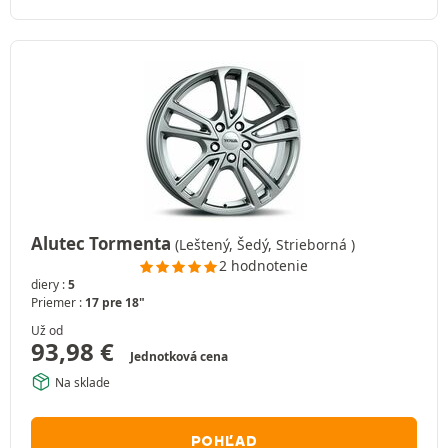
Alutec Tormenta
(Leštený, Šedý, Strieborná )
2 hodnotenie
diery :
5
Priemer :
17 pre 18"
Už od
93,98
€
Jednotková cena
Na sklade
POHĽAD