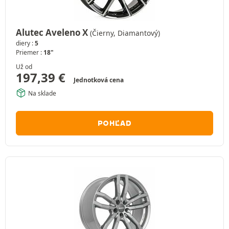
Alutec Aveleno X
(Čierny, Diamantový)
diery :
5
Priemer :
18"
Už od
197,39
€
Jednotková cena
Na sklade
POHĽAD