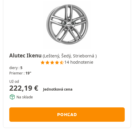
Alutec Ikenu
(Leštený, Šedý, Strieborná )
14 hodnotenie
diery :
5
Priemer :
19"
Už od
222,19
€
Jednotková cena
Na sklade
POHĽAD