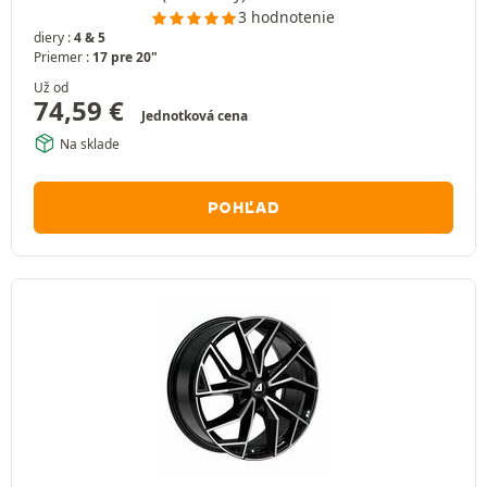
3 hodnotenie
diery :
4 & 5
Priemer :
17 pre 20"
Už od
74,59
€
Jednotková cena
Na sklade
POHĽAD