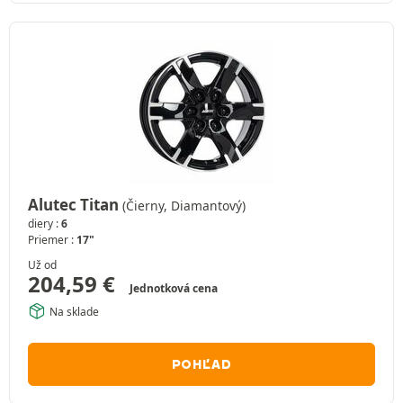
Alutec Titan
(Čierny, Diamantový)
diery :
6
Priemer :
17"
Už od
204,59
€
Jednotková cena
Na sklade
POHĽAD