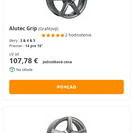
Alutec Grip
(Grafitový)
2 hodnotenie
diery :
3 & 4 & 5
Priemer :
14 pre 18"
Už od
107,78
€
Jednotková cena
Na sklade
POHĽAD