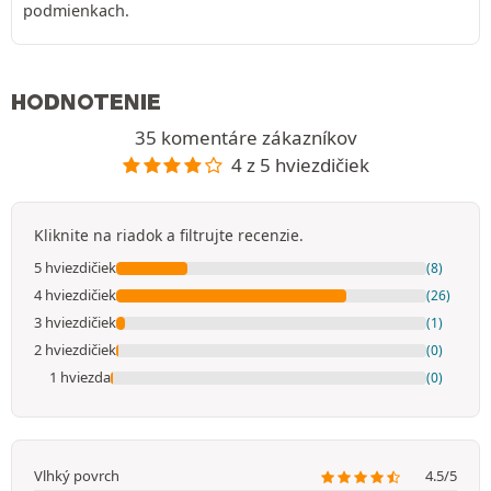
podmienkach.
HODNOTENIE
35 komentáre zákazníkov
4 z 5 hviezdičiek
Kliknite na riadok a filtrujte recenzie.
5 hviezdičiek
(8)
4 hviezdičiek
(26)
3 hviezdičiek
(1)
2 hviezdičiek
(0)
1 hviezda
(0)
Vlhký povrch
4.5/5