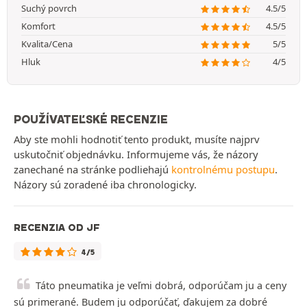
Suchý povrch
4.5/5
Komfort
4.5/5
Kvalita/Cena
5/5
Hluk
4/5
POUŽÍVATEĽSKÉ RECENZIE
Aby ste mohli hodnotiť tento produkt, musíte najprv
uskutočniť objednávku. Informujeme vás, že názory
zanechané na stránke podliehajú
kontrolnému postupu
.
Názory sú zoradené iba chronologicky.
RECENZIA OD JF
4/5
Táto pneumatika je veľmi dobrá, odporúčam ju a ceny
sú primerané. Budem ju odporúčať, ďakujem za dobré