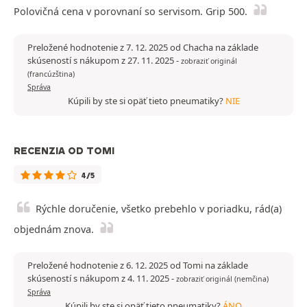
Polovičná cena v porovnaní so servisom. Grip 500.
Preložené hodnotenie z 7. 12. 2025 od Chacha na základe
skúseností s nákupom z 27. 11. 2025
-
zobraziť originál
(francúzština)
Správa
Kúpili by ste si opäť tieto pneumatiky?
NIE
RECENZIA OD TOMI
4/5
Rýchle doručenie, všetko prebehlo v poriadku, rád(a)
objednám znova.
Preložené hodnotenie z 6. 12. 2025 od Tomi na základe
skúseností s nákupom z 4. 11. 2025
-
zobraziť originál (nemčina)
Správa
Kúpili by ste si opäť tieto pneumatiky?
ÁNO