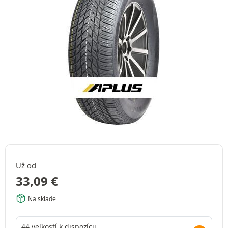
Už od
33,09
€
Na sklade
44 veľkostí k dispozícii