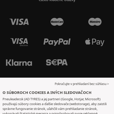
Pokračujte v prehliadaní bez súhlasu >
O SÚBOROCH COOKIES A INÝCH SLEDOVAČOCH
Pneuleader.sk (AD TYRES) a jej partneri (Google, Hotjar, Microsoft)
používajú súbory cookies a ďalšie sledovače (webstorage), aby zaistili
správne fungovanie stránok, uľahčili vám prehliadanie stránok,
vykonávali štatistické merania a prispôsobovali svoje reklamné