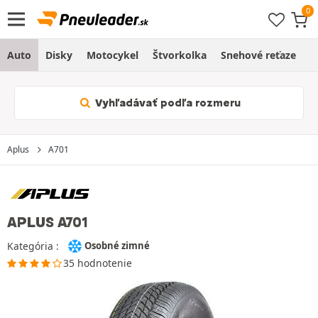
Auto
Disky
Motocykel
Štvorkolka
Snehové reťaze
O
Vyhľadávať podľa rozmeru
Aplus
A701
APLUS A701
Kategória :
Osobné zimné
35 hodnotenie