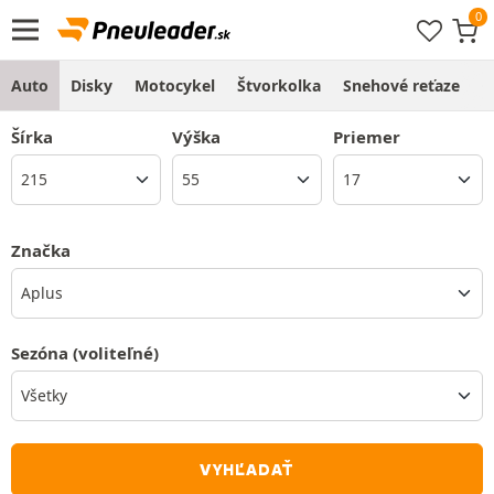
Auto
Disky
Motocykel
Štvorkolka
Snehové reťaze
O
Šírka
Výška
Priemer
Značka
Aplus
Sezóna
(voliteľné)
VYHĽADAŤ