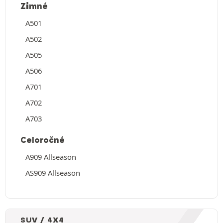
Zimné
A501
A502
A505
A506
A701
A702
A703
Celoročné
A909 Allseason
AS909 Allseason
SUV / 4X4