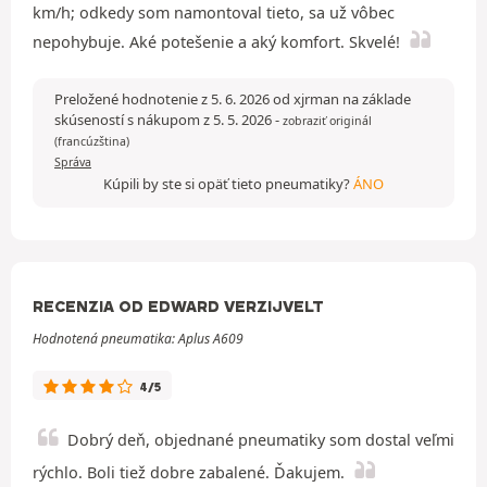
km/h; odkedy som namontoval tieto, sa už vôbec
nepohybuje. Aké potešenie a aký komfort. Skvelé!
Preložené hodnotenie z 5. 6. 2026 od xjrman na základe
skúseností s nákupom z 5. 5. 2026
-
zobraziť originál
(francúzština)
Správa
Kúpili by ste si opäť tieto pneumatiky?
ÁNO
RECENZIA OD EDWARD VERZIJVELT
Hodnotená pneumatika: Aplus A609
4/5
Dobrý deň, objednané pneumatiky som dostal veľmi
rýchlo. Boli tiež dobre zabalené. Ďakujem.