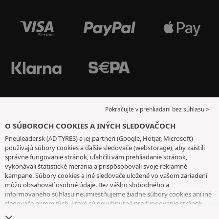
Pokračujte v prehliadaní bez súhlasu >
O SÚBOROCH COOKIES A INÝCH SLEDOVAČOCH
Pneuleader.sk (AD TYRES) a jej partneri (Google, Hotjar, Microsoft)
používajú súbory cookies a ďalšie sledovače (webstorage), aby zaistili
správne fungovanie stránok, uľahčili vám prehliadanie stránok,
vykonávali štatistické merania a prispôsobovali svoje reklamné
kampane. Súbory cookies a iné sledovače uložené vo vašom zariadení
môžu obsahovať osobné údaje. Bez vášho slobodného a
informovaného súhlasu neumiestňujeme žiadne súbory cookies ani iné
sledovače okrem tých, ktoré sú nevyhnutné pre fungovanie stránok.
Váš výber uchovávame 6 mesiacov. Svoj súhlas môžete kedykoľvek