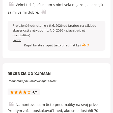
Veľmi tiché, ešte som s nimi veľa nejazdil, ale zdajú
sa mi veľmi dobré.
Preložené hodnotenie z 6. 6. 2026 od farabos na základe
skúseností s nákupom z 4. 5. 2026
-
zobraziť originál
(francúzština)
Správa
Kúpili by ste si opäť tieto pneumatiky?
ÁNO
RECENZIA OD XJRMAN
Hodnotená pneumatika: Aplus A609
4/5
Namontoval som tieto pneumatiky na svoj príves.
Predtým začal poskakovať hneď, ako sme dosiahli 70