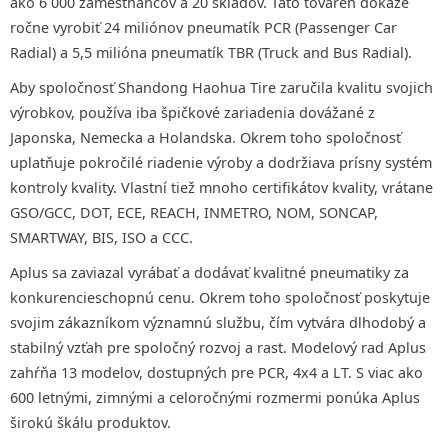
ako 6 000 zamestnancov a 20 skladov. Táto továreň dokáže
ročne vyrobiť 24 miliónov pneumatík PCR (Passenger Car
Radial) a 5,5 milióna pneumatík TBR (Truck and Bus Radial).
Aby spoločnosť Shandong Haohua Tire zaručila kvalitu svojich
výrobkov, používa iba špičkové zariadenia dovážané z
Japonska, Nemecka a Holandska. Okrem toho spoločnosť
uplatňuje pokročilé riadenie výroby a dodržiava prísny systém
kontroly kvality. Vlastní tiež mnoho certifikátov kvality, vrátane
GSO/GCC, DOT, ECE, REACH, INMETRO, NOM, SONCAP,
SMARTWAY, BIS, ISO a CCC.
Aplus sa zaviazal vyrábať a dodávať kvalitné pneumatiky za
konkurencieschopnú cenu. Okrem toho spoločnosť poskytuje
svojim zákazníkom významnú službu, čím vytvára dlhodobý a
stabilný vzťah pre spoločný rozvoj a rast. Modelový rad Aplus
zahŕňa 13 modelov, dostupných pre PCR, 4x4 a LT. S viac ako
600 letnými, zimnými a celoročnými rozmermi ponúka Aplus
širokú škálu produktov.