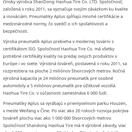
čínsky výrobca ShanDong Haohua Tire Co. LTD. Spoločnosť,
založená v roku 2011, sa vyznačuje svojím záväzkom ku kvalite
a inováciám. Pneumatiky Aplus spĺňajú mnohé certifikácie a
medzinárodné normy, čo svedčí o ich spoľahlivosti a
bezpečnosti.
Výroba pneumatík Aplus prebieha v modernej továrni s
certifikátom ISO. Spoločnosť Haohua Tire Co. má všetky
potrebné certifikáty kvality na predaj svojich produktov v
Európe i vo svete. Výrobná továreň, postavená v roku 2011, sa
rozprestiera na ploche 2 miliónov štvorcových metrov. Ročná
výrobná kapacita je 24 miliónov pneumatík pre osobné
automobily a 5 miliónov pneumatík pre úžitkové vozidlá.
Haohua Tire Co. v súčasnosti zamestnáva 6 000 ľudí.
Pneumatiky Aplus sa vyrábajú v priemyselnom parku Houzen,
v meste Weifang v Číne. Po viac ako 20 rokoch rozvoja pokrýva
továreň plochu viac ako 1 000 000 štvorcových metrov.
Spoločnosť Shandong Haohua Tire má 4 výrobné závody, viac