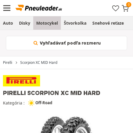
Auto
Disky
Motocykel
Štvorkolka
Snehové reťaze
O
Vyhľadávať podľa rozmeru
Pirelli
Scorpion XC MID Hard
PIRELLI SCORPION XC MID HARD
Kategória :
Off-Road