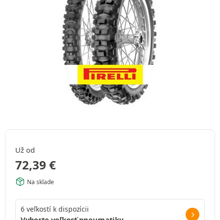
Už od
72,39
€
Na sklade
6 veľkostí k dispozícii
Vyberte veľkosť pneumatiky