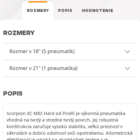
ROZMERY
POPIS
HODNOTENIE
ROZMERY
Rozmer v 18" (5 pneumatík)
Rozmer v 21" (1 pneumatika)
POPIS
Scorpion XC MID Hard od Pirelli je výkonná pneumatika
vhodná na tvrdý a stredne tvrdý povrch. Jej robustná
konštrukcia zaručuje vysokú stabilitu, veľkú presnosť v
zákrutách a dobrú odolnosť voči opotrebeniu. Kilometrická
efektívnosť je vysoká na akomkoľvek teréne a je