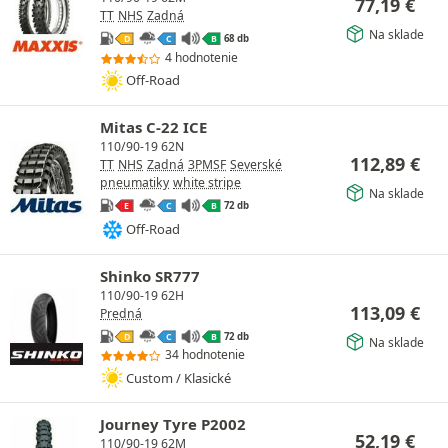
77,19
€
TT
NHS
Zadná
Na sklade
68 db
D
C
B
4 hodnotenie
Off-Road
Mitas C-22 ICE
110/90-19 62N
112,89
€
TT
NHS
Zadná
3PMSF
Severské
pneumatiky
white stripe
Na sklade
72 db
E
C
B
Off-Road
Shinko SR777
110/90-19 62H
113,09
€
Predná
72 db
D
C
B
Na sklade
34 hodnotenie
Custom / Klasické
Journey Tyre P2002
52,19
€
110/90-19 62M