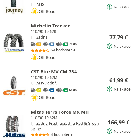
TT
NHS
Na sklade
Off-Road
Michelin Tracker
110/90-19 62R
77,79
€
TT
Zadná
72 db
D
B
B
Na sklade
64 hodnotenie
Off-Road
CST Bite MX CM-734
110/90-19 62M
61,99
€
TT
NHS
Zadná
Na sklade
68 db
C
A
A
Off-Road
Mitas Terra Force MX MH
110/90-19 62M
166,99
€
TT
Zadná
Predná/Zadná
Red & Green
stripe
Na sklade
4 hodnotenie