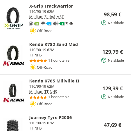
X-Grip Trackwarrior
110/90-19 62M
98,59
€
Medium
Zadná
MST
Na sklade
71 db
B
D
B
Off-Road
Kenda K782 Sand Mad
110/90-19 62M
129,79
€
TT
NHS
Na sklade
1 hodnotenie
Off-Road
Kenda K785 Millville II
110/90-19 62M
129,39
€
Medium
TT
NHS
Na sklade
1 hodnotenie
Off-Road
Journey Tyre P2006
110/90-19 62M
47,69
€
TT
NHS