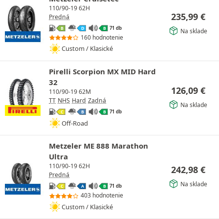
110/90-19 62H
235,99
€
Predná
71 db
B
D
B
Na sklade
160 hodnotenie
Custom / Klasické
Pirelli Scorpion MX MID Hard
32
126,09
€
110/90-19 62M
TT
NHS
Hard
Zadná
Na sklade
71 db
C
B
B
Off-Road
Metzeler ME 888 Marathon
Ultra
110/90-19 62H
242,98
€
Predná
Na sklade
71 db
C
A
B
403 hodnotenie
Custom / Klasické