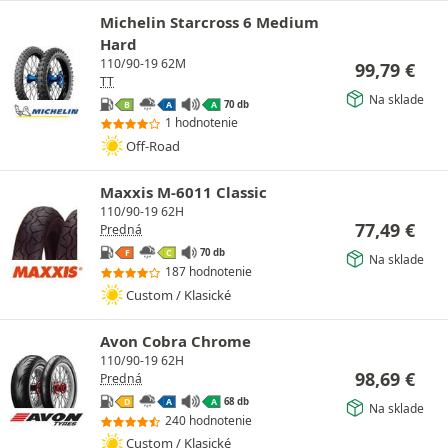
Michelin Starcross 6 Medium
Hard
110/90-19 62M
99,79
€
TT
Na sklade
70 db
B
A
A
1 hodnotenie
Off-Road
Maxxis M-6011 Classic
110/90-19 62H
77,49
€
Predná
70 db
F
C
Na sklade
187 hodnotenie
Custom / Klasické
Avon Cobra Chrome
110/90-19 62H
98,69
€
Predná
68 db
D
A
A
Na sklade
240 hodnotenie
Custom / Klasické