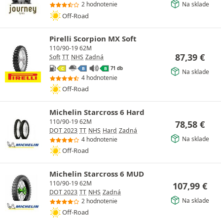
Na sklade
2 hodnotenie
Off-Road
Pirelli Scorpion MX Soft
110/90-19 62M
87,39
€
Soft
TT
NHS
Zadná
71 db
C
B
B
Na sklade
4 hodnotenie
Off-Road
Michelin Starcross 6 Hard
110/90-19 62M
78,58
€
DOT 2023
TT
NHS
Hard
Zadná
Na sklade
4 hodnotenie
Off-Road
Michelin Starcross 6 MUD
110/90-19 62M
107,99
€
DOT 2023
TT
NHS
Zadná
Na sklade
2 hodnotenie
Off-Road