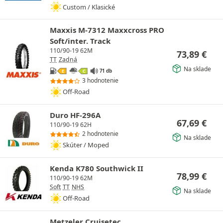
Custom / Klasické
Maxxis M-7312 Maxxcross PRO
Soft/inter. Track
110/90-19 62M
73,89
€
TT
Zadná
Na sklade
71 db
E
C
3 hodnotenie
Off-Road
Duro HF-296A
67,69
€
110/90-19 62H
2 hodnotenie
Na sklade
Skúter / Moped
Kenda K780 Southwick II
78,99
€
110/90-19 62M
Soft
TT
NHS
Na sklade
Off-Road
Metzeler Cruisetec