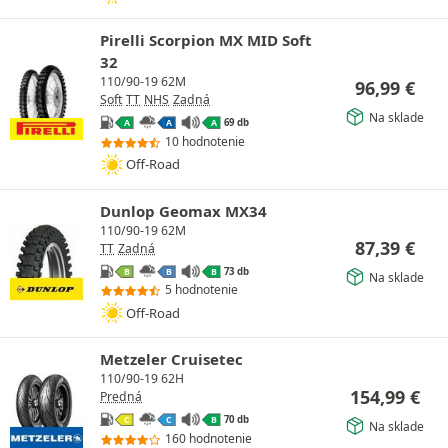
Pirelli Scorpion MX MID Soft
32
110/90-19 62M
96,99
€
Soft
TT
NHS
Zadná
Na sklade
69 db
A
A
A
10 hodnotenie
Off-Road
Dunlop Geomax MX34
110/90-19 62M
87,39
€
TT
Zadná
73 db
B
B
B
Na sklade
5 hodnotenie
Off-Road
Metzeler Cruisetec
110/90-19 62H
154,99
€
Predná
70 db
C
C
B
Na sklade
160 hodnotenie