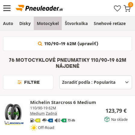
Auto
Disky
Motocykel
Štvorkolka
Snehové reťaze
O
110/90-19 62M (upraviť)
76 MOTOCYKLOVÉ PNEUMATIKY 110/90-19 62M
NÁJDENÉ
FILTRE
Michelin Starcross 6 Medium
110/90-19 62M
123,79
€
Medium
Zadná
Na sklade
73 db
C
A
B
Off-Road