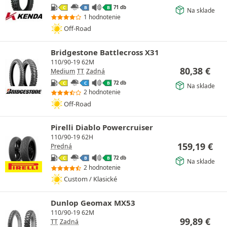
71 db
C
B
B
Na sklade
1 hodnotenie
Off-Road
Bridgestone Battlecross X31
110/90-19 62M
80,38
€
Medium
TT
Zadná
72 db
C
C
B
Na sklade
2 hodnotenie
Off-Road
Pirelli Diablo Powercruiser
110/90-19 62H
159,19
€
Predná
72 db
C
B
B
Na sklade
2 hodnotenie
Custom / Klasické
Dunlop Geomax MX53
110/90-19 62M
99,89
€
TT
Zadná