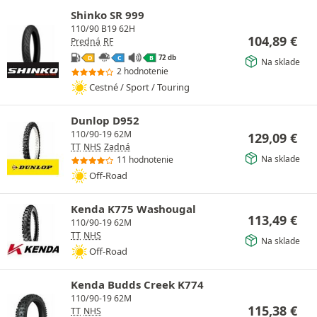
Shinko SR 999
110/90 B19 62H
104,89
€
Predná
RF
72 db
D
C
B
Na sklade
2 hodnotenie
Cestné / Sport / Touring
Dunlop D952
110/90-19 62M
129,09
€
TT
NHS
Zadná
Na sklade
11 hodnotenie
Off-Road
Kenda K775 Washougal
113,49
€
110/90-19 62M
TT
NHS
Na sklade
Off-Road
Kenda Budds Creek K774
110/90-19 62M
115,38
€
TT
NHS