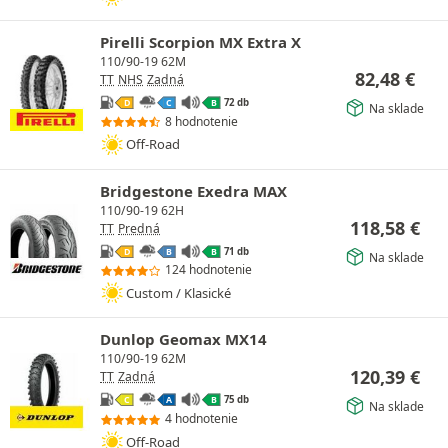
Pirelli Scorpion MX Extra X
110/90-19 62M
82,48
€
TT
NHS
Zadná
72 db
D
C
B
Na sklade
8 hodnotenie
Off-Road
Bridgestone Exedra MAX
110/90-19 62H
118,58
€
TT
Predná
71 db
D
B
B
Na sklade
124 hodnotenie
Custom / Klasické
Dunlop Geomax MX14
110/90-19 62M
120,39
€
TT
Zadná
75 db
C
A
B
Na sklade
4 hodnotenie
Off-Road