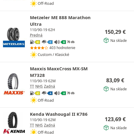
Off-Road
Metzeler ME 888 Marathon
Ultra
110/90-19 62H
150,29
€
Predná
Na sklade
70 db
C
C
B
403 hodnotenie
Custom / Klasické
Maxxis MaxxCross MX-SM
M7328
83,09
€
110/90-19 62M
TT
NHS
Zadná
Na sklade
70 db
C
A
A
Off-Road
Kenda Washougal II K786
123,69
€
110/90-19 62M
TT
NHS
Zadná
Na sklade
Off-Road