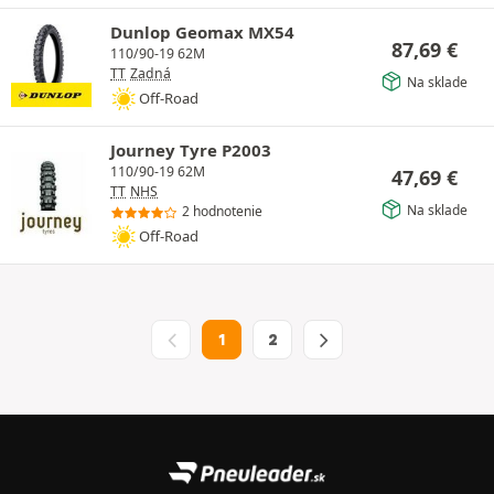
Dunlop Geomax MX54
87,69
€
110/90-19 62M
TT
Zadná
Na sklade
Off-Road
Journey Tyre P2003
110/90-19 62M
47,69
€
TT
NHS
Na sklade
2 hodnotenie
Off-Road
1
2