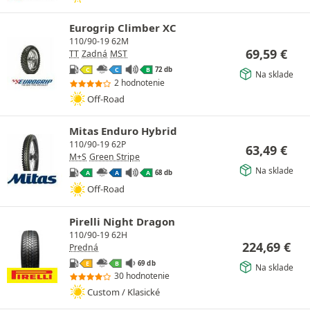
Eurogrip Climber XC
110/90-19 62M
69,59
€
TT
Zadná
MST
72 db
C
C
B
Na sklade
2 hodnotenie
Off-Road
Mitas Enduro Hybrid
110/90-19 62P
63,49
€
M+S
Green Stripe
Na sklade
68 db
A
A
A
Off-Road
Pirelli Night Dragon
110/90-19 62H
224,69
€
Predná
69 db
E
B
Na sklade
30 hodnotenie
Custom / Klasické