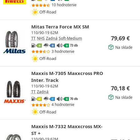
10 hodnotenie
Off-Road
Mitas Terra Force MX SM
110/90-19 62M
79,69
€
TT
NHS
Zadná
Soft-Medium
73 db
B
B
B
Na sklade
3 hodnotenie
Off-Road
Maxxis M-7305 Maxxcross PRO
Inter. Track
110/90-19 62M
70,18
€
TT
Zadná
Na sklade
70 db
C
C
B
4 hodnotenie
Off-Road
Maxxis M-7332 Maxxcross MX-
ST +
110/90-19 62M