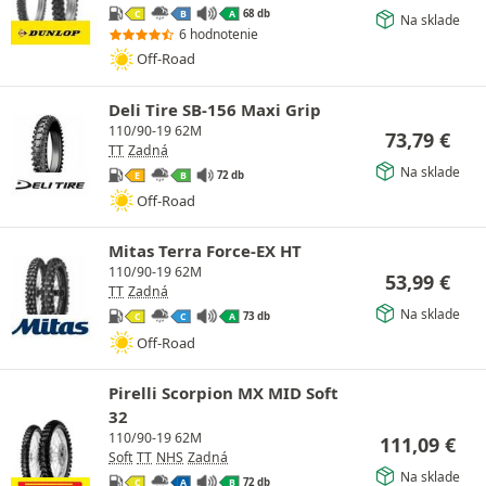
68 db
C
B
A
Na sklade
6 hodnotenie
Off-Road
Deli Tire SB-156 Maxi Grip
110/90-19 62M
73,79
€
TT
Zadná
Na sklade
72 db
E
B
Off-Road
Mitas Terra Force-EX HT
110/90-19 62M
53,99
€
TT
Zadná
Na sklade
73 db
C
C
A
Off-Road
Pirelli Scorpion MX MID Soft
32
110/90-19 62M
111,09
€
Soft
TT
NHS
Zadná
Na sklade
72 db
C
A
B