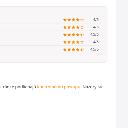
4/5
4/5
4.5/5
4/5
4.5/5
 stránke podliehajú
kontrolnému postupu
. Názory sú