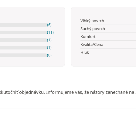
Vlhký povrch
(6)
Suchý povrch
(11)
Komfort
(1)
Kvalita/Cena
(1)
Hluk
(0)
uskutočniť objednávku. Informujeme vás, že názory zanechané na