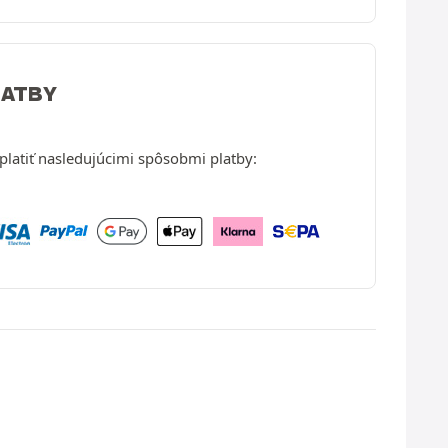
LATBY
latiť nasledujúcimi spôsobmi platby: