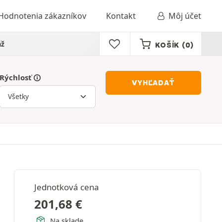
Hodnotenia zákazníkov
Kontakt
Môj účet
áž
KOŠÍK
(0)
Rýchlosť
VYHĽADAŤ
Jednotková cena
201,68
€
Na sklade