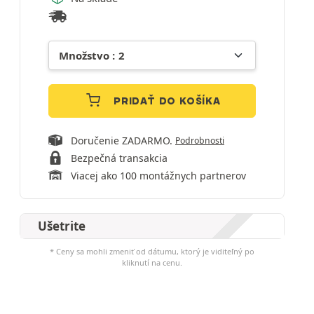
PRIDAŤ DO KOŠÍKA
Doručenie ZADARMO.
Podrobnosti
Bezpečná transakcia
Viacej ako 100 montážnych partnerov
Ušetrite
* Ceny sa mohli zmeniť od dátumu, ktorý je viditeľný po
kliknutí na cenu.