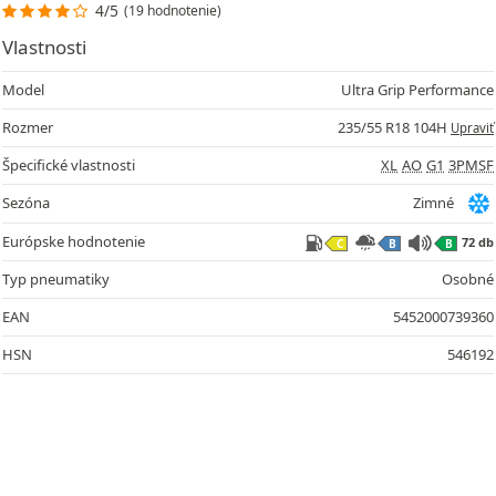
4/5
(19 hodnotenie)
Vlastnosti
Model
Ultra Grip Performance
Rozmer
235/55 R18 104H
Upraviť
Špecifické vlastnosti
XL
AO
G1
3PMSF
Sezóna
Zimné
Európske hodnotenie
72 db
C
B
B
Typ pneumatiky
Osobné
EAN
5452000739360
HSN
546192