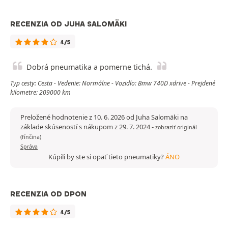
RECENZIA OD JUHA SALOMÄKI
4/5
Dobrá pneumatika a pomerne tichá.
Typ cesty: Cesta - Vedenie: Normálne - Vozidlo: Bmw 740D xdrive - Prejdené
kilometre: 209000 km
Preložené hodnotenie z 10. 6. 2026 od Juha Salomäki na
základe skúseností s nákupom z 29. 7. 2024
-
zobraziť originál
(fínčina)
Správa
Kúpili by ste si opäť tieto pneumatiky?
ÁNO
RECENZIA OD DPON
4/5