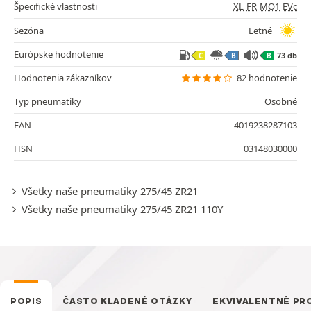
Špecifické vlastnosti
XL
FR
MO1
EVc
Sezóna
Letné
Európske hodnotenie
73 db
C
B
B
Hodnotenia zákazníkov
82 hodnotenie
Typ pneumatiky
Osobné
EAN
4019238287103
HSN
03148030000
Všetky naše pneumatiky 275/45 ZR21
Všetky naše pneumatiky 275/45 ZR21 110Y
POPIS
ČASTO KLADENÉ OTÁZKY
EKVIVALENTNÉ PR