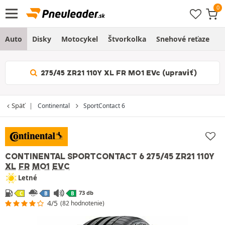
Auto
Disky
Motocykel
Štvorkolka
Snehové reťaze
O
275/45 ZR21 110Y XL FR MO1 EVc (upraviť)
Späť
Continental
SportContact 6
CONTINENTAL SPORTCONTACT 6
275/45 ZR21 110Y
XL
FR
MO1
EVC
Letné
73 db
C
B
B
4/5
(82 hodnotenie)