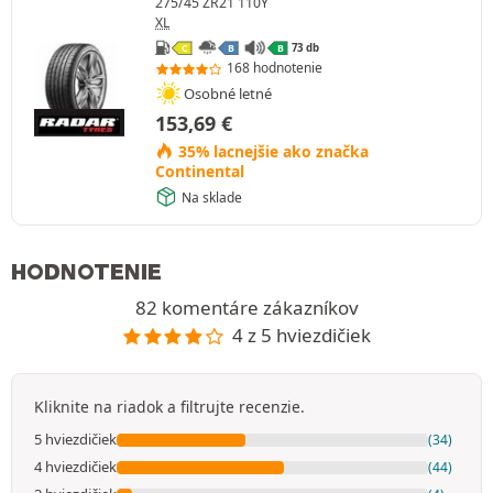
275/45 ZR21 110Y
XL
73 db
C
B
B
168 hodnotenie
Osobné letné
153,69
€
35% lacnejšie ako značka
Continental
Na sklade
HODNOTENIE
82 komentáre zákazníkov
4 z 5 hviezdičiek
Kliknite na riadok a filtrujte recenzie.
5 hviezdičiek
(34)
4 hviezdičiek
(44)