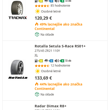
72 db
C
C
B
85 hodnotenie
Osobné letné
120,29
€
49% lacnejšie ako značka
Continental
Na sklade
Rotalla Setula S-Race RS01+
275/45 ZR21 110Y
XL
72 db
C
C
B
12 hodnotenie
Osobné letné
133,69
€
44% lacnejšie ako značka
Continental
Na sklade
Radar Dimax R8+