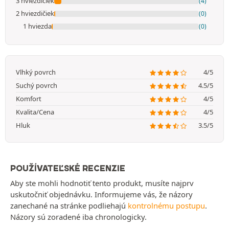
3 hviezdičiek
(4)
2 hviezdičiek
(0)
1 hviezda
(0)
Vlhký povrch
4/5
Suchý povrch
4.5/5
Komfort
4/5
Kvalita/Cena
4/5
Hluk
3.5/5
POUŽÍVATEĽSKÉ RECENZIE
Aby ste mohli hodnotiť tento produkt, musíte najprv
uskutočniť objednávku. Informujeme vás, že názory
zanechané na stránke podliehajú
kontrolnému postupu
.
Názory sú zoradené iba chronologicky.