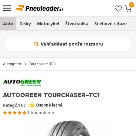
Auto
Disky
Motocykel
Štvorkolka
Snehové reťaze
O
Vyhľadávať podľa rozmeru
Autogreen
Tourchaser-TC1
AUTOGREEN TOURCHASER-TC1
Kategória :
Osobné letné
1 hodnotenie