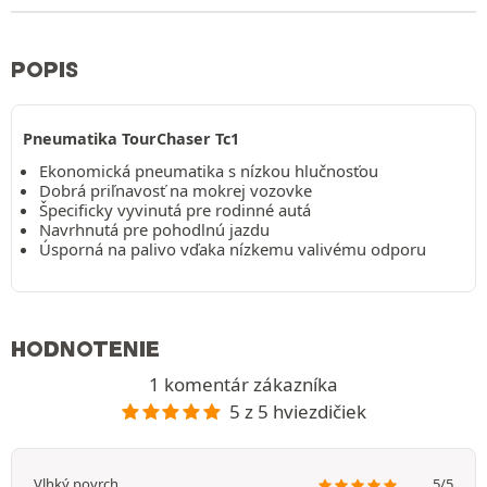
POPIS
Pneumatika TourChaser Tc1
Ekonomická pneumatika s nízkou hlučnosťou
Dobrá priľnavosť na mokrej vozovke
Špecificky vyvinutá pre rodinné autá
Navrhnutá pre pohodlnú jazdu
Úsporná na palivo vďaka nízkemu valivému odporu
HODNOTENIE
1 komentár zákazníka
5 z 5 hviezdičiek
Vlhký povrch
5/5