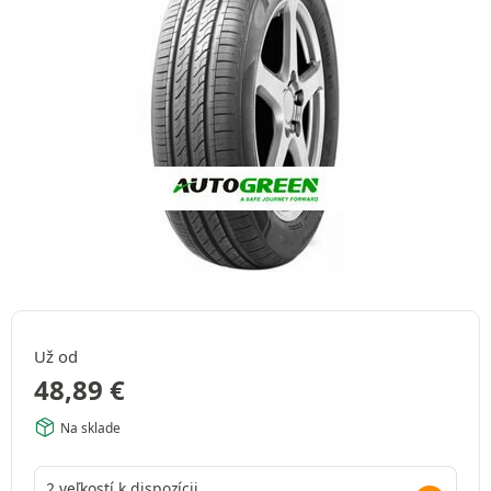
Už od
48,89
€
Na sklade
2 veľkostí k dispozícii