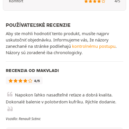
Komfort
4/5
POUŽÍVATEĽSKÉ RECENZIE
Aby ste mohli hodnotiť tento produkt, musíte najprv
uskutočniť objednávku. Informujeme vás, že názory
zanechané na stránke podliehajú
kontrolnému postupu
.
Názory sú zoradené iba chronologicky.
RECENZIA OD MAKVLADI
4/5
Napokon ľahko nasaďteľné reťaze a dobrá kvalita.
Dokonalé balenie v polotvrdom kufríku. Rýchle dodanie.
Vozidlo: Renault Scénic