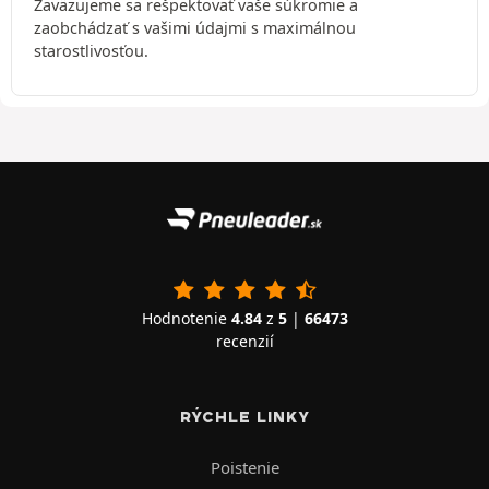
Zaväzujeme sa rešpektovať vaše súkromie a
zaobchádzať s vašimi údajmi s maximálnou
starostlivosťou.
Hodnotenie
4.84
z
5
|
66473
recenzií
RÝCHLE LINKY
Poistenie