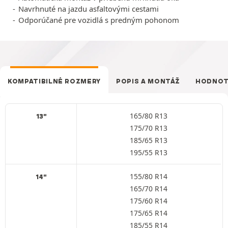
Navrhnuté na jazdu asfaltovými cestami
Odporúčané pre vozidlá s predným pohonom
KOMPATIBILNÉ ROZMERY
POPIS A MONTÁŽ
HODNOT
165/80 R13
13"
175/70 R13
185/65 R13
195/55 R13
155/80 R14
14"
165/70 R14
175/60 R14
175/65 R14
185/55 R14