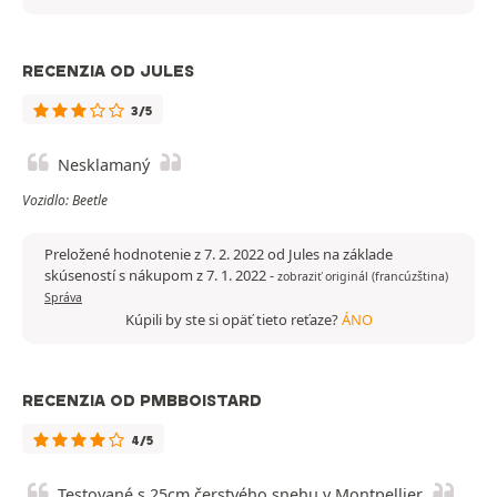
RECENZIA OD JULES
3/5
Nesklamaný
Vozidlo: Beetle
Preložené hodnotenie z 7. 2. 2022 od Jules na základe
skúseností s nákupom z 7. 1. 2022
-
zobraziť originál (francúzština)
Správa
Kúpili by ste si opäť tieto reťaze?
ÁNO
RECENZIA OD PMBBOISTARD
4/5
Testované s 25cm čerstvého snehu v Montpellier