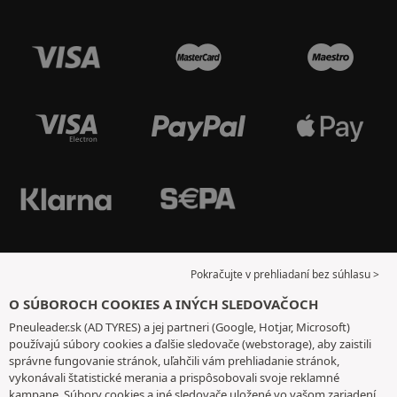
Pokračujte v prehliadaní bez súhlasu >
O SÚBOROCH COOKIES A INÝCH SLEDOVAČOCH
Pneuleader.sk (AD TYRES) a jej partneri (Google, Hotjar, Microsoft)
používajú súbory cookies a ďalšie sledovače (webstorage), aby zaistili
správne fungovanie stránok, uľahčili vám prehliadanie stránok,
vykonávali štatistické merania a prispôsobovali svoje reklamné
kampane. Súbory cookies a iné sledovače uložené vo vašom zariadení