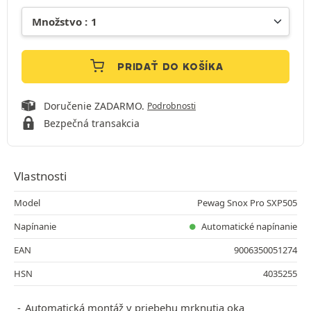
PRIDAŤ DO KOŠÍKA
Doručenie ZADARMO.
Podrobnosti
Bezpečná transakcia
Vlastnosti
Model
Pewag Snox Pro SXP505
Napínanie
Automatické napínanie
EAN
9006350051274
HSN
4035255
Automatická montáž v priebehu mrknutia oka