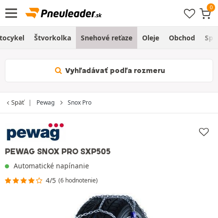
tocykel
Štvorkolka
Snehové reťaze
Oleje
Obchod
Spr
Vyhľadávať podľa rozmeru
Späť
Pewag
Snox Pro
PEWAG SNOX PRO SXP505
Automatické napínanie
4/5
(6 hodnotenie)