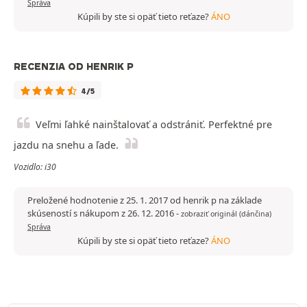
Správa
Kúpili by ste si opäť tieto reťaze?
ÁNO
RECENZIA OD HENRIK P
4/5
Veľmi ľahké nainštalovať a odstrániť. Perfektné pre
jazdu na snehu a ľade.
Vozidlo: i30
Preložené hodnotenie z 25. 1. 2017 od henrik p na základe
skúseností s nákupom z 26. 12. 2016
-
zobraziť originál (dánčina)
Správa
Kúpili by ste si opäť tieto reťaze?
ÁNO