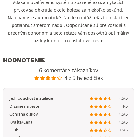
Vďaka inovatívnemu systému zbaveného uzamykacích
prvkov sa obkrútia okolo kolesa za niekoľko sekúnd.
Napínanie je automatické. Na demontáž reťazí ich stačí len
potiahnuť smerom nadol. Odporúčané sú pre vozidlá s
predným pohonom a tieto reťaze vám poskytnú optimálny
jazdný komfort na asfaltovej ceste.
HODNOTENIE
6 komentáre zákazníkov
4 z 5 hviezdičiek
Jednoduchosť inštalácie
4.5/5
Držanie na ceste
4/5
Ochrana diskov
4.5/5
Kvalita/Cena
4.5/5
Hluk
3.5/5