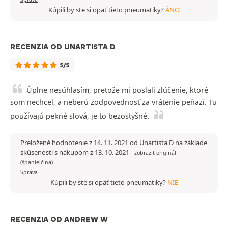
Kúpili by ste si opäť tieto pneumatiky?
ÁNO
RECENZIA OD UNARTISTA D
5/5
Úplne nesúhlasím, pretože mi poslali zlúčenie, ktoré
som nechcel, a neberú zodpovednosť za vrátenie peňazí. Tu
používajú pekné slová, je to bezostyšné.
Preložené hodnotenie z 14. 11. 2021 od Unartista D na základe
skúseností s nákupom z 13. 10. 2021
-
zobraziť originál
(španielčina)
Správa
Kúpili by ste si opäť tieto pneumatiky?
NIE
RECENZIA OD ANDREW W