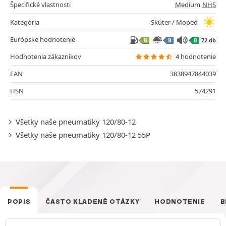
Špecifické vlastnosti
Medium
NHS
Kategória
Skúter / Moped
Európske hodnotenie
72 db
B
B
B
Hodnotenia zákazníkov
4 hodnotenie
EAN
3838947844039
HSN
574291
Všetky naše pneumatiky 120/80-12
Všetky naše pneumatiky 120/80-12 55P
POPIS
ČASTO KLADENÉ OTÁZKY
HODNOTENIE
B