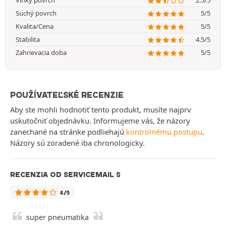
Vlhký povrch
2.5/5
Suchý povrch
5/5
Kvalita/Cena
5/5
Stabilita
4.5/5
Zahrievacia doba
5/5
POUŽÍVATEĽSKÉ RECENZIE
Aby ste mohli hodnotiť tento produkt, musíte najprv
uskutočniť objednávku. Informujeme vás, že názory
zanechané na stránke podliehajú
kontrolnému postupu
.
Názory sú zoradené iba chronologicky.
RECENZIA OD SERVICEMAIL S
4/5
super pneumatika