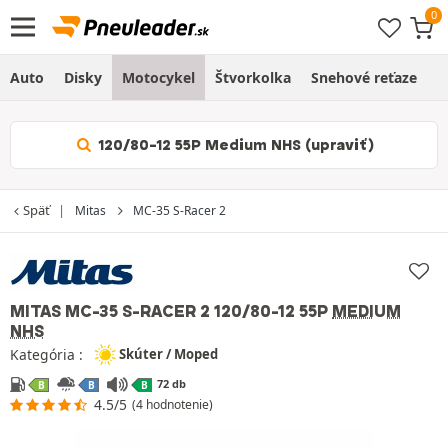
Auto
Disky
Motocykel
Štvorkolka
Snehové reťaze
O
120/80-12 55P Medium NHS (upraviť)
Späť
Mitas
MC-35 S-Racer 2
MITAS MC-35 S-RACER 2
120/80-12 55P
MEDIUM
NHS
Kategória :
Skúter / Moped
72 db
B
B
B
4.5/5
(4 hodnotenie)