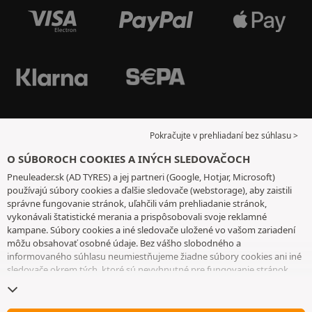
Pokračujte v prehliadaní bez súhlasu >
O SÚBOROCH COOKIES A INÝCH SLEDOVAČOCH
Pneuleader.sk (AD TYRES) a jej partneri (Google, Hotjar, Microsoft)
používajú súbory cookies a ďalšie sledovače (webstorage), aby zaistili
správne fungovanie stránok, uľahčili vám prehliadanie stránok,
vykonávali štatistické merania a prispôsobovali svoje reklamné
kampane. Súbory cookies a iné sledovače uložené vo vašom zariadení
môžu obsahovať osobné údaje. Bez vášho slobodného a
informovaného súhlasu neumiestňujeme žiadne súbory cookies ani iné
sledovače okrem tých, ktoré sú nevyhnutné pre fungovanie stránok.
Váš výber uchovávame 6 mesiacov. Svoj súhlas môžete kedykoľvek
odvolať tak, že prejdete na
stránku cookies a iné sledovače
. Môžete sa
rozhodnúť pokračovať v prehliadaní bez súhlasu s ukladaním súborov