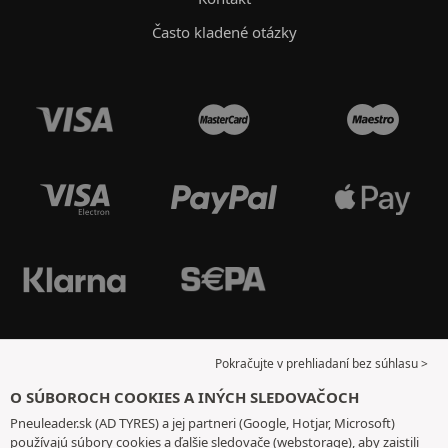
Často kladené otázky
Pokračujte v prehliadaní bez súhlasu >
O SÚBOROCH COOKIES A INÝCH SLEDOVAČOCH
Pneuleader.sk (AD TYRES) a jej partneri (Google, Hotjar, Microsoft)
používajú súbory cookies a ďalšie sledovače (webstorage), aby zaistili