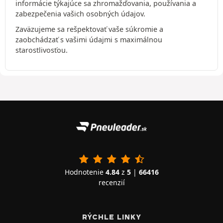
informácie týkajúce sa zhromažďovania, používania a
zabezpečenia vašich osobných údajov.
Zaväzujeme sa rešpektovať vaše súkromie a
zaobchádzať s vašimi údajmi s maximálnou
starostlivosťou.
Hodnotenie
4.84
z
5
|
66416
recenzií
RÝCHLE LINKY