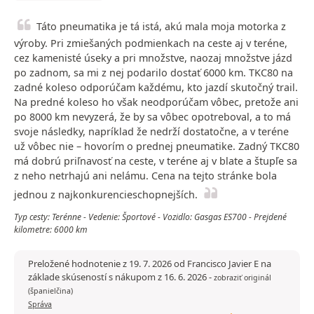
Táto pneumatika je tá istá, akú mala moja motorka z
výroby. Pri zmiešaných podmienkach na ceste aj v teréne,
cez kamenisté úseky a pri množstve, naozaj množstve jázd
po zadnom, sa mi z nej podarilo dostať 6000 km. TKC80 na
zadné koleso odporúčam každému, kto jazdí skutočný trail.
Na predné koleso ho však neodporúčam vôbec, pretože ani
po 8000 km nevyzerá, že by sa vôbec opotreboval, a to má
svoje následky, napríklad že nedrží dostatočne, a v teréne
už vôbec nie – hovorím o prednej pneumatike. Zadný TKC80
má dobrú priľnavosť na ceste, v teréne aj v blate a štupľe sa
z neho netrhajú ani nelámu. Cena na tejto stránke bola
jednou z najkonkurencieschopnejších.
Typ cesty: Terénne - Vedenie: Športové - Vozidlo: Gasgas ES700 - Prejdené
kilometre: 6000 km
Preložené hodnotenie z 19. 7. 2026 od Francisco Javier E na
základe skúseností s nákupom z 16. 6. 2026
-
zobraziť originál
(španielčina)
Správa