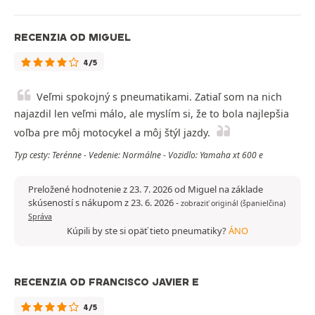
RECENZIA OD MIGUEL
4/5
Veľmi spokojný s pneumatikami. Zatiaľ som na nich
najazdil len veľmi málo, ale myslím si, že to bola najlepšia
voľba pre môj motocykel a môj štýl jazdy.
Typ cesty: Terénne - Vedenie: Normálne - Vozidlo: Yamaha xt 600 e
Preložené hodnotenie z 23. 7. 2026 od Miguel na základe
skúseností s nákupom z 23. 6. 2026
-
zobraziť originál (španielčina)
Správa
Kúpili by ste si opäť tieto pneumatiky?
ÁNO
RECENZIA OD FRANCISCO JAVIER E
4/5