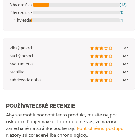
3 hviezdičiek
(18)
2 hviezdičiek
(0)
1 hviezda
(1)
Vlhký povrch
3/5
Suchý povrch
4/5
Kvalita/Cena
4/5
Stabilita
4/5
Zahrievacia doba
4/5
POUŽÍVATEĽSKÉ RECENZIE
Aby ste mohli hodnotiť tento produkt, musíte najprv
uskutočniť objednávku. Informujeme vás, že názory
zanechané na stránke podliehajú
kontrolnému postupu
.
Názory sú zoradené iba chronologicky.