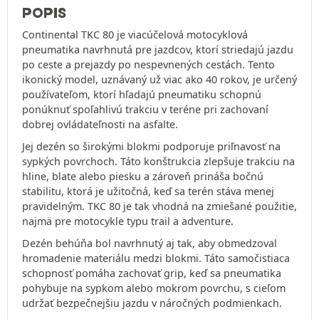
POPIS
Continental TKC 80 je viacúčelová motocyklová
pneumatika navrhnutá pre jazdcov, ktorí striedajú jazdu
po ceste a prejazdy po nespevnených cestách. Tento
ikonický model, uznávaný už viac ako 40 rokov, je určený
používateľom, ktorí hľadajú pneumatiku schopnú
ponúknuť spoľahlivú trakciu v teréne pri zachovaní
dobrej ovládateľnosti na asfalte.
Jej dezén so širokými blokmi podporuje priľnavosť na
sypkých povrchoch. Táto konštrukcia zlepšuje trakciu na
hline, blate alebo piesku a zároveň prináša bočnú
stabilitu, ktorá je užitočná, keď sa terén stáva menej
pravidelným. TKC 80 je tak vhodná na zmiešané použitie,
najmä pre motocykle typu trail a adventure.
Dezén behúňa bol navrhnutý aj tak, aby obmedzoval
hromadenie materiálu medzi blokmi. Táto samočistiaca
schopnosť pomáha zachovať grip, keď sa pneumatika
pohybuje na sypkom alebo mokrom povrchu, s cieľom
udržať bezpečnejšiu jazdu v náročných podmienkach.