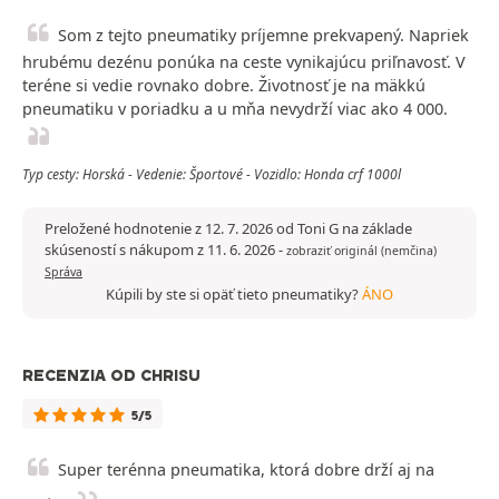
Som z tejto pneumatiky príjemne prekvapený. Napriek
hrubému dezénu ponúka na ceste vynikajúcu priľnavosť. V
teréne si vedie rovnako dobre. Životnosť je na mäkkú
pneumatiku v poriadku a u mňa nevydrží viac ako 4 000.
Typ cesty: Horská - Vedenie: Športové - Vozidlo: Honda crf 1000l
Preložené hodnotenie z 12. 7. 2026 od Toni G na základe
skúseností s nákupom z 11. 6. 2026
-
zobraziť originál (nemčina)
Správa
Kúpili by ste si opäť tieto pneumatiky?
ÁNO
RECENZIA OD CHRISU
5/5
Super terénna pneumatika, ktorá dobre drží aj na