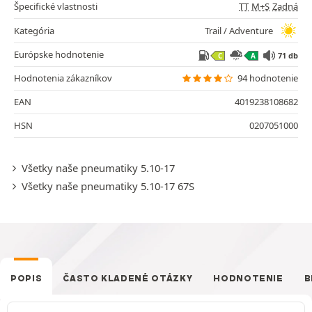
Špecifické vlastnosti
TT
M+S
Zadná
Kategória
Trail / Adventure
Európske hodnotenie
71 db
C
A
Hodnotenia zákazníkov
94 hodnotenie
EAN
4019238108682
HSN
0207051000
Všetky naše pneumatiky 5.10-17
Všetky naše pneumatiky 5.10-17 67S
POPIS
ČASTO KLADENÉ OTÁZKY
HODNOTENIE
B