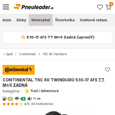
Auto
Disky
Motocykel
Štvorkolka
Snehové reťaze
O
5.10-17 67S TT M+S Zadná (upraviť)
Späť
Continental
TKC 80 Twinduro
CONTINENTAL TKC 80 TWINDURO
5.10-17 67S
TT
M+S
ZADNÁ
Kategória :
Trail / Adventure
71 db
C
A
4/5
(94 hodnotenie)