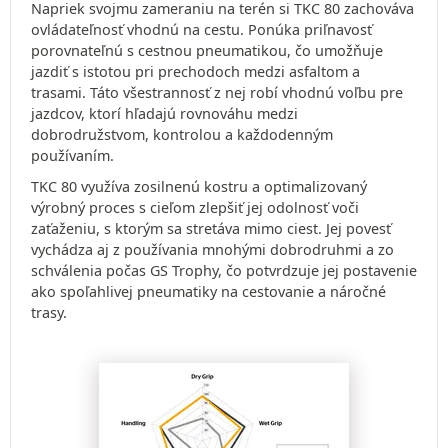
Napriek svojmu zameraniu na terén si TKC 80 zachováva
ovládateľnosť vhodnú na cestu. Ponúka priľnavosť
porovnateľnú s cestnou pneumatikou, čo umožňuje
jazdiť s istotou pri prechodoch medzi asfaltom a
trasami. Táto všestrannosť z nej robí vhodnú voľbu pre
jazdcov, ktorí hľadajú rovnováhu medzi
dobrodružstvom, kontrolou a každodenným
používaním.
TKC 80 využíva zosilnenú kostru a optimalizovaný
výrobný proces s cieľom zlepšiť jej odolnosť voči
zaťaženiu, s ktorým sa stretáva mimo ciest. Jej povesť
vychádza aj z používania mnohými dobrodruhmi a zo
schválenia počas GS Trophy, čo potvrdzuje jej postavenie
ako spoľahlivej pneumatiky na cestovanie a náročné
trasy.