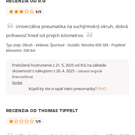
RECENZIA OD R.G
3/5
Univerzálna pneumatika na suchý/mokrý okruh, dobrá
priľnavosť hneď od prvých kilometrov.
Typ cesty: Okruh - Vedenie: Športové - Vozidlo: Yamaha 600 SRX - Prejdené
kilometre: 500 km
Preložené hodnotenie z 21. 5. 2025 od R.G na základe
skúseností s nákupom z 20. 4. 2025
-
zobraziť originál
(francúzština)
Správa
Kúpili by ste si opäť tieto pneumatiky?
ÁNO
RECENZIA OD THOMAS TIPPELT
1/5