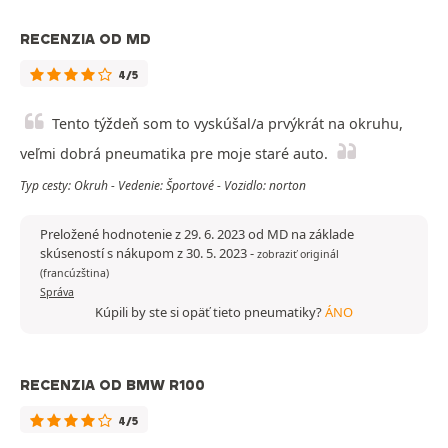
RECENZIA OD MD
4/5
Tento týždeň som to vyskúšal/a prvýkrát na okruhu,
veľmi dobrá pneumatika pre moje staré auto.
Typ cesty: Okruh - Vedenie: Športové - Vozidlo: norton
Preložené hodnotenie z 29. 6. 2023 od MD na základe
skúseností s nákupom z 30. 5. 2023
-
zobraziť originál
(francúzština)
Správa
Kúpili by ste si opäť tieto pneumatiky?
ÁNO
RECENZIA OD BMW R100
4/5