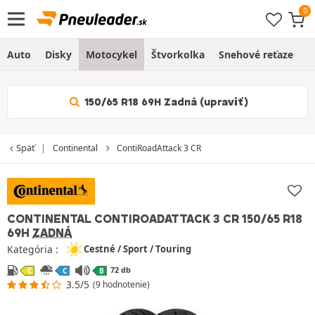
Auto
Disky
Motocykel
Štvorkolka
Snehové reťaze
O
150/65 R18 69H Zadná (upraviť)
Späť
Continental
ContiRoadAttack 3 CR
CONTINENTAL CONTIROADATTACK 3 CR
150/65 R18
69H
ZADNÁ
Kategória :
Cestné / Sport / Touring
72 db
C
C
B
3.5/5
(9 hodnotenie)