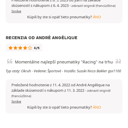
Preložené hodnotenie z 6. 5. 2023 od yam na základe
skúseností s nákupom z 6. 4. 2023
-
zobraziť originál (francúzština)
Správa
Kúpili by ste si opäť tieto pneumatiky?
ÁNO
RECENZIA OD ANDRÉ ANGÉLIQUE
4/5
Momentálne najlepší pneumatiky "Racing" na trhu
Typ cesty: Okruh - Vedenie: Športové - Vozidlo: Suzuki Nicco Bakker gsx1100
Preložené hodnotenie z 11. 4. 2022 od André Angélique na
základe skúseností s nákupom z 11. 3. 2022
-
zobraziť originál
(francúzština)
Správa
Kúpili by ste si opäť tieto pneumatiky?
ÁNO