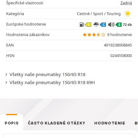
Špecifické vlastnosti
Zadná
Kategória
Cestné / Sport / Touring
Európske hodnotenie
72 db
C
C
B
Hodnotenia zákazníkov
9 hodnotenie
EAN
4019238008845
HSN
0244558000
Všetky naše pneumatiky 150/65 R18
Všetky naše pneumatiky 150/65 R18 69H
POPIS
ČASTO KLADENÉ OTÁZKY
HODNOTENIE
B