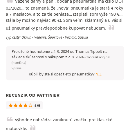
Vážené dámy a páni, dodaná pneumatika má číslo DOT
03/2020… to znamená, že „nová“ pneumatika je stará 4 roky
a 7 mesiacov, a to za tie peniaze… (zaplatil som vyše 190 €…
stála by možno najviac 90 €). Som veľmi sklamaný a u vás si
už pneumatiky pravdepodobne kupovať nebudem.
Typ cesty: Okruh - Vedenie: Športové - Vozidlo: Suzuki
Preložené hodnotenie z 4. 9. 2024 od Thomas Tippelt na
základe skúseností s nákupom z 2. 8. 2024
-
zobraziť originál
(nemčina)
Správa
Kúpili by ste si opäť tieto pneumatiky?
NIE
RECENZIA OD PATTINIER
4/5
výhodne nahrádza zaniknutú značku pre klasické
motocykle.