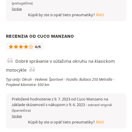
(portugalčina)
Správa
Kúpili by ste si opäť tieto pneumatiky?
ÁNO
RECENZIA OD CUCO MANZANO
4/5
Dobré správanie v súťaži/na okruhu na klasickom
motocykle
Typ cesty: Okruh - Vedenie: Športové - Vozidlo: Bultaco 250 Metralla -
Prejdené kilometre: 500 km
Preložené hodnotenie z 9. 7. 2023 od Cuco Manzano na
základe skúseností s nákupom z 9. 6. 2023
-
zobraziť originál
(španielčina)
Správa
Kúpili by ste si opäť tieto pneumatiky?
ÁNO