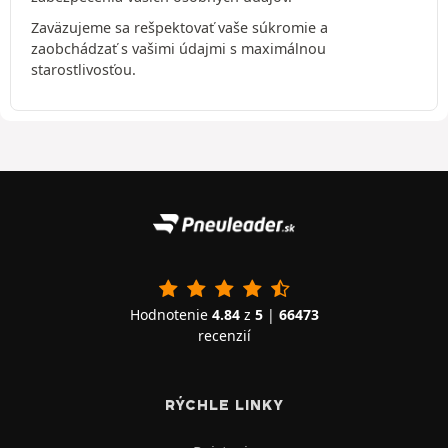
Zaväzujeme sa rešpektovať vaše súkromie a
zaobchádzať s vašimi údajmi s maximálnou
starostlivosťou.
Hodnotenie
4.84
z
5
|
66473
recenzií
RÝCHLE LINKY