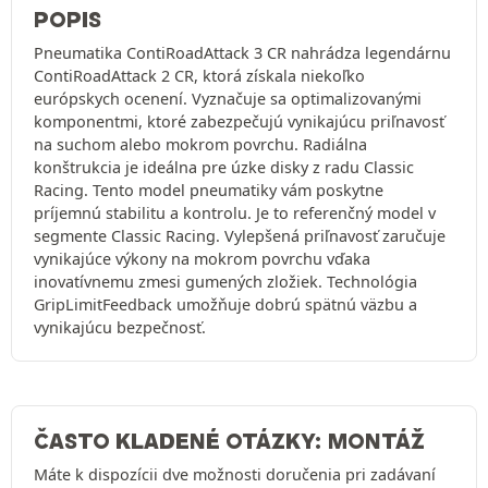
POPIS
Pneumatika ContiRoadAttack 3 CR nahrádza legendárnu
ContiRoadAttack 2 CR, ktorá získala niekoľko
európskych ocenení. Vyznačuje sa optimalizovanými
komponentmi, ktoré zabezpečujú vynikajúcu priľnavosť
na suchom alebo mokrom povrchu. Radiálna
konštrukcia je ideálna pre úzke disky z radu Classic
Racing. Tento model pneumatiky vám poskytne
príjemnú stabilitu a kontrolu. Je to referenčný model v
segmente Classic Racing. Vylepšená priľnavosť zaručuje
vynikajúce výkony na mokrom povrchu vďaka
inovatívnemu zmesi gumených zložiek. Technológia
GripLimitFeedback umožňuje dobrú spätnú väzbu a
vynikajúcu bezpečnosť.
ČASTO KLADENÉ OTÁZKY: MONTÁŽ
Máte k dispozícii dve možnosti doručenia pri zadávaní