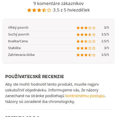
9 komentáre zákazníkov
3.5 z 5 hviezdičiek
Vlhký povrch
3/5
Suchý povrch
3.5/5
Kvalita/Cena
2.5/5
Stabilita
3/5
Zahrievacia doba
3.5/5
POUŽÍVATEĽSKÉ RECENZIE
Aby ste mohli hodnotiť tento produkt, musíte najprv
uskutočniť objednávku. Informujeme vás, že názory
zanechané na stránke podliehajú
kontrolnému postupu
.
Názory sú zoradené iba chronologicky.