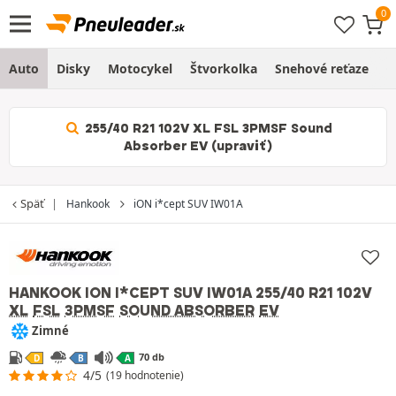
Auto
Disky
Motocykel
Štvorkolka
Snehové reťaze
O
255/40 R21 102V XL FSL 3PMSF Sound
Absorber EV (upraviť)
Späť
Hankook
iON i*cept SUV IW01A
HANKOOK ION I*CEPT SUV IW01A
255/40 R21 102V
XL
FSL
3PMSF
SOUND ABSORBER
EV
Zimné
70 db
D
B
A
4/5
(19 hodnotenie)