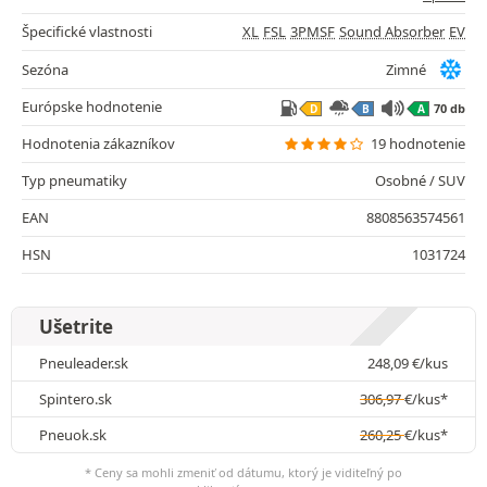
Špecifické vlastnosti
XL
FSL
3PMSF
Sound Absorber
EV
Sezóna
Zimné
Európske hodnotenie
70 db
D
B
A
Hodnotenia zákazníkov
19 hodnotenie
Typ pneumatiky
Osobné / SUV
EAN
8808563574561
HSN
1031724
Ušetrite
Pneuleader.sk
248,09
€
/kus
Spintero.sk
306,97
€
/kus*
Pneuok.sk
260,25
€
/kus*
* Ceny sa mohli zmeniť od dátumu, ktorý je viditeľný po