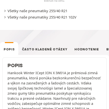
kliknutí na cenu.
Všetky naše pneumatiky 255/40 R21
Všetky naše pneumatiky 255/40 R21 102V
POPIS
ČASTO KLADENÉ OTÁZKY
HODNOTENIE
B
POPIS
Hankook Winter ICept ION X IW01A je prémiová zimná
pneumatika, ktorá ponúka bezkonkurenčnú bezpečnosť
a výkon na zasnežených a ľadových cestách. Vďaka
svojej špičkovej technológii lamel a špecializovanej
zmesi gumy táto pneumatika poskytuje vynikajúcu
trakciu a presné ovládanie. Navrhnutý pre náročných
vodičov, zabezpečuje optimálne zimné schopnosti a
zvýšenú bezpečnosť. Winter ICept ION X IW01A je