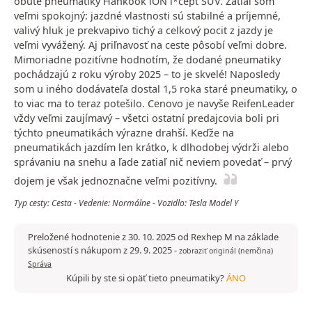
obuté pneumatiky Hankook iON i*cept SUV. Zatiaľ som
veľmi spokojný: jazdné vlastnosti sú stabilné a príjemné,
valivý hluk je prekvapivo tichý a celkový pocit z jazdy je
veľmi vyvážený. Aj priľnavosť na ceste pôsobí veľmi dobre.
Mimoriadne pozitívne hodnotím, že dodané pneumatiky
pochádzajú z roku výroby 2025 – to je skvelé! Naposledy
som u iného dodávateľa dostal 1,5 roka staré pneumatiky, o
to viac ma to teraz potešilo. Cenovo je navyše ReifenLeader
vždy veľmi zaujímavý – všetci ostatní predajcovia boli pri
týchto pneumatikách výrazne drahší. Keďže na
pneumatikách jazdím len krátko, k dlhodobej výdrži alebo
správaniu na snehu a ľade zatiaľ nič neviem povedať – prvý
dojem je však jednoznačne veľmi pozitívny.
Typ cesty: Cesta - Vedenie: Normálne - Vozidlo: Tesla Model Y
Preložené hodnotenie z 30. 10. 2025 od Rexhep M na základe
skúseností s nákupom z 29. 9. 2025
-
zobraziť originál (nemčina)
Správa
Kúpili by ste si opäť tieto pneumatiky?
ÁNO