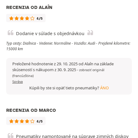
RECENZIA OD ALAÎN
4/5
Dodanie v súlade s objednávkou
Typ cesty: Diaľnica - Vedenie: Normálne - Vozidlo: Audi - Prejdené kilometre:
15000 km
Preložené hodnotenie z 29. 10. 2025 od Alaîn na základe
skúseností s nákupom z 30. 9. 2025
-
zobraziť originál
(francúzština)
Správa
Kúpili by ste si opäť tieto pneumatiky?
ÁNO
RECENZIA OD MARCO
4/5
Pneumatiky namontované na súprave zimných diskov