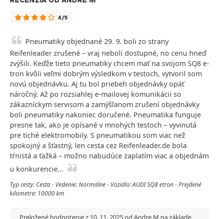
RECENZIA OD ANDRE M
4/5
Pneumatiky objednané 29. 9. boli zo strany
Reifenleader zrušené – vraj neboli dostupné, no cenu hneď
zvýšili. Keďže tieto pneumatiky chcem mať na svojom SQ8 e-
tron kvôli veľmi dobrým výsledkom v testoch, vytvoril som
novú objednávku. Aj tu bol priebeh objednávky opäť
náročný. Až po rozsiahlej e-mailovej komunikácii so
zákazníckym servisom a zamýšľanom zrušení objednávky
boli pneumatiky nakoniec doručené. Pneumatika funguje
presne tak, ako je opísané v mnohých testoch – vyvinutá
pre tiché elektromobily. S pneumatikou som viac než
spokojný a šťastný, len cesta cez Reifenleader.de bola
tŕnistá a ťažká – možno nabudúce zaplatím viac a objednám
u konkurencie…
Typ cesty: Cesta - Vedenie: Normálne - Vozidlo: AUDI SQ8 etron - Prejdené
kilometre: 10000 km
Preložené hodnotenie z 10. 11. 2025 od Andre M na základe