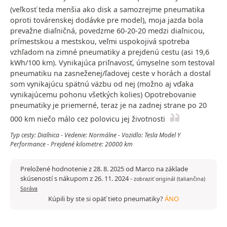
(veľkosť teda menšia ako disk a samozrejme pneumatika
oproti továrenskej dodávke pre model), moja jazda bola
prevažne diaľničná, povedzme 60-20-20 medzi diaľnicou,
prímestskou a mestskou, veľmi uspokojivá spotreba
vzhľadom na zimné pneumatiky a prejdenú cestu (asi 19,6
kWh/100 km). Vynikajúca priľnavosť, úmyselne som testoval
pneumatiku na zasneženej/ľadovej ceste v horách a dostal
som vynikajúcu spätnú väzbu od nej (možno aj vďaka
vynikajúcemu pohonu všetkých kolies) Opotrebovanie
pneumatiky je priemerné, teraz je na zadnej strane po 20
000 km niečo málo cez polovicu jej životnosti
Typ cesty: Diaľnica - Vedenie: Normálne - Vozidlo: Tesla Model Y
Performance - Prejdené kilometre: 20000 km
Preložené hodnotenie z 28. 8. 2025 od Marco na základe
skúseností s nákupom z 26. 11. 2024
-
zobraziť originál (taliančina)
Správa
Kúpili by ste si opäť tieto pneumatiky?
ÁNO