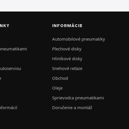
INKY
INFORMÁCIE
Automobilové pneumatiky
 pneumatikami
Plechové disky
Hliníkové disky
autoservisu
Snehové reťaze
e
Obchod
Oleje
Sprievodca pneumatikami
nformácií
Doručenie a montáž