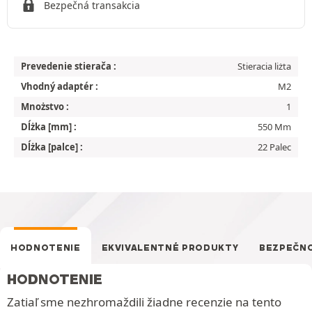
Bezpečná transakcia
Prevedenie stierača :
Stieracia liżta
Vhodný adaptér :
M2
Mnożstvo :
1
Dĺżka [mm] :
550 Mm
Dĺżka [palce] :
22 Palec
HODNOTENIE
EKVIVALENTNÉ PRODUKTY
BEZPEČN
HODNOTENIE
Zatiaľ sme nezhromaždili žiadne recenzie na tento