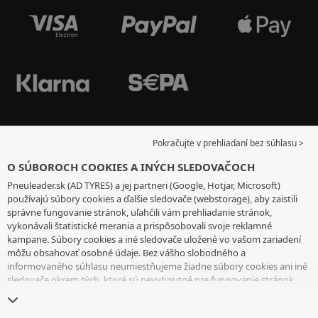
Pokračujte v prehliadaní bez súhlasu >
O SÚBOROCH COOKIES A INÝCH SLEDOVAČOCH
Pneuleader.sk (AD TYRES) a jej partneri (Google, Hotjar, Microsoft)
používajú súbory cookies a ďalšie sledovače (webstorage), aby zaistili
správne fungovanie stránok, uľahčili vám prehliadanie stránok,
vykonávali štatistické merania a prispôsobovali svoje reklamné
kampane. Súbory cookies a iné sledovače uložené vo vašom zariadení
môžu obsahovať osobné údaje. Bez vášho slobodného a
informovaného súhlasu neumiestňujeme žiadne súbory cookies ani iné
sledovače okrem tých, ktoré sú nevyhnutné pre fungovanie stránok.
Váš výber uchovávame 6 mesiacov. Svoj súhlas môžete kedykoľvek
odvolať tak, že prejdete na
stránku cookies a iné sledovače
. Môžete sa