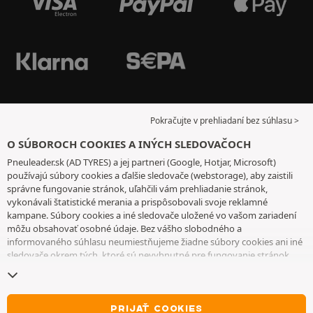
Pokračujte v prehliadaní bez súhlasu >
O SÚBOROCH COOKIES A INÝCH SLEDOVAČOCH
Pneuleader.sk (AD TYRES) a jej partneri (Google, Hotjar, Microsoft)
používajú súbory cookies a ďalšie sledovače (webstorage), aby zaistili
správne fungovanie stránok, uľahčili vám prehliadanie stránok,
vykonávali štatistické merania a prispôsobovali svoje reklamné
kampane. Súbory cookies a iné sledovače uložené vo vašom zariadení
môžu obsahovať osobné údaje. Bez vášho slobodného a
informovaného súhlasu neumiestňujeme žiadne súbory cookies ani iné
sledovače okrem tých, ktoré sú nevyhnutné pre fungovanie stránok.
Váš výber uchovávame 6 mesiacov. Svoj súhlas môžete kedykoľvek
odvolať tak, že prejdete na
stránku cookies a iné sledovače
. Môžete sa
rozhodnúť pokračovať v prehliadaní bez súhlasu s ukladaním súborov
cookies alebo iných sledovačov. Ich odmietnutie nebráni prístupu k
PRIJAŤ COOKIES