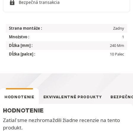
Bezpečná transakcia
Strana montáże :
Zadny
Mnożstvo :
1
Dĺżka [mm] :
240 Mm
Dĺżka [palce] :
10 Palec
HODNOTENIE
EKVIVALENTNÉ PRODUKTY
BEZPEČN
HODNOTENIE
Zatiaľ sme nezhromaždili žiadne recenzie na tento
produkt.