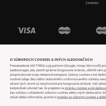
Cookies
O SÚBOROCH COOKIES A INÝCH SLEDOVAČOCH
Pneuleader.sk (AD TYRES) a jej partneri (Google, Hotjar, Microsoft) p
(webstorage), aby zaistili správne fungovanie stránok, uľahčili vám p
prispôsobovali svoje reklamné kampane. Súbory cookies a iné sled
osobné údaje. Bez vášho slobodného a informovaného súhlasu neum
okrem tých, ktoré sú nevyhnutné pre fungovanie stránok. Váš výbe
kedykoľvek odvolať tak, že prejdete na
stránku cookies a iné sledov
bez súhlasu s ukladaním súborov cookies alebo iných sledovačov. Ic
získať ďalšie informácie, pozrite si
stránku so súbormi cookies a ďalš