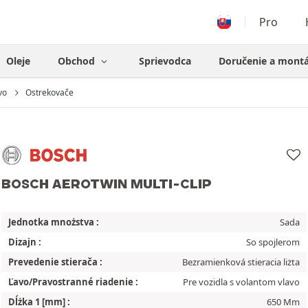
Pro
Oleje
Obchod
Sprievodca
Doručenie a mont
vo
Ostrekovače
BOSCH AEROTWIN MULTI-CLIP
Jednotka mnożstva :
Sada
Dizajn :
So spojlerom
Prevedenie stierača :
Bezramienková stieracia liżta
Ľavo/Pravostranné riadenie :
Pre vozidla s volantom vlavo
Dĺżka 1 [mm] :
650 Mm