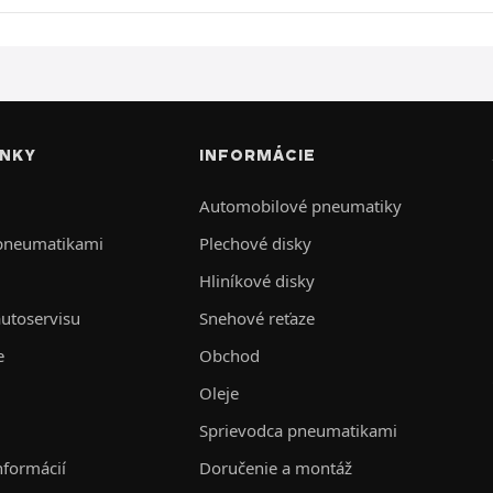
INKY
INFORMÁCIE
Automobilové pneumatiky
 pneumatikami
Plechové disky
Hliníkové disky
autoservisu
Snehové reťaze
e
Obchod
Oleje
Sprievodca pneumatikami
nformácií
Doručenie a montáž