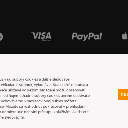
oužívajú súbory cookies a ďalšie sledovače
rehliadanie stránok, vykonávali štatistické merania a
ovače uložené vo vašom zariadení môžu obsahovať
PR
iestňujeme žiadne súbory cookies ani iné sledovače
r uchovávame 6 mesiacov. Svoj súhlas môžete
ače
. Môžete sa rozhodnúť pokračovať v prehliadaní
h odmietnutie nebráni prístupu k službám. Ak chcete
ími sledovačmi
.