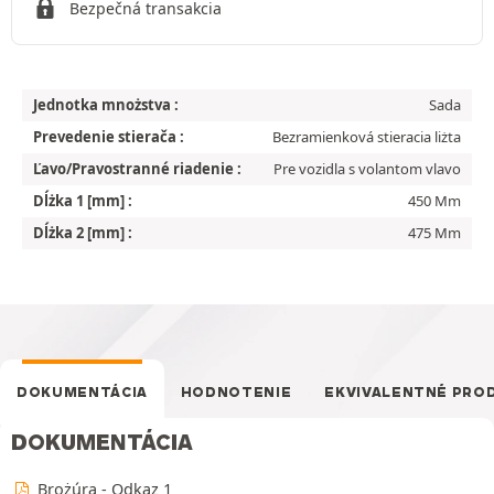
Bezpečná transakcia
Jednotka mnożstva :
Sada
Prevedenie stierača :
Bezramienková stieracia liżta
Ľavo/Pravostranné riadenie :
Pre vozidla s volantom vlavo
Dĺżka 1 [mm] :
450 Mm
Dĺżka 2 [mm] :
475 Mm
DOKUMENTÁCIA
HODNOTENIE
EKVIVALENTNÉ PRO
DOKUMENTÁCIA
Brożúra - Odkaz 1