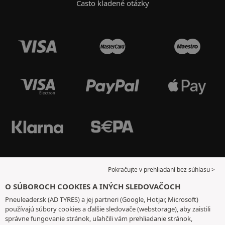
Často kladené otázky
Pokračujte v prehliadaní bez súhlasu >
O SÚBOROCH COOKIES A INÝCH SLEDOVAČOCH
Pneuleader.sk (AD TYRES) a jej partneri (Google, Hotjar, Microsoft)
používajú súbory cookies a ďalšie sledovače (webstorage), aby zaistili
správne fungovanie stránok, uľahčili vám prehliadanie stránok,