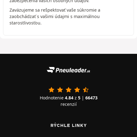
zabezpečenia vašich osobných údajov.
Zaväzujeme sa rešpektovať vaše súkromie a
zaobchádzať s vašimi údajmi s maximálnou
starostlivosťou.
Hodnotenie
4.84
z
5
|
66473
recenzií
RÝCHLE LINKY