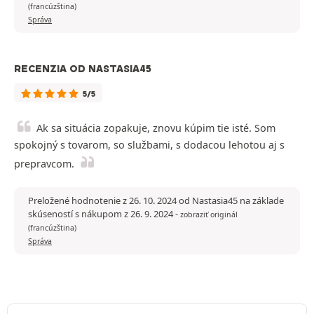
(francúzština)
Správa
RECENZIA OD NASTASIA45
5/5
Ak sa situácia zopakuje, znovu kúpim tie isté. Som
spokojný s tovarom, so službami, s dodacou lehotou aj s
prepravcom.
Preložené hodnotenie z 26. 10. 2024 od Nastasia45 na základe
skúseností s nákupom z 26. 9. 2024
-
zobraziť originál
(francúzština)
Správa