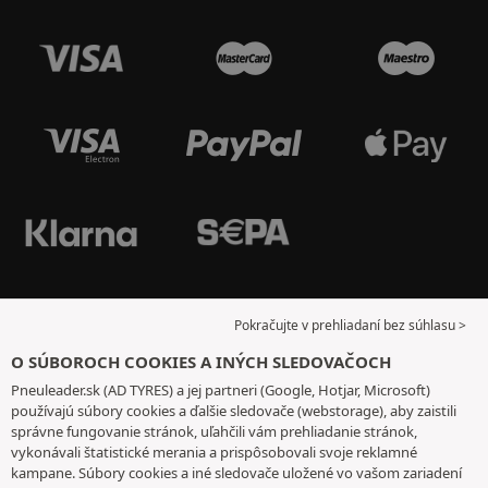
Pokračujte v prehliadaní bez súhlasu >
O SÚBOROCH COOKIES A INÝCH SLEDOVAČOCH
Pneuleader.sk (AD TYRES) a jej partneri (Google, Hotjar, Microsoft)
používajú súbory cookies a ďalšie sledovače (webstorage), aby zaistili
správne fungovanie stránok, uľahčili vám prehliadanie stránok,
vykonávali štatistické merania a prispôsobovali svoje reklamné
kampane. Súbory cookies a iné sledovače uložené vo vašom zariadení