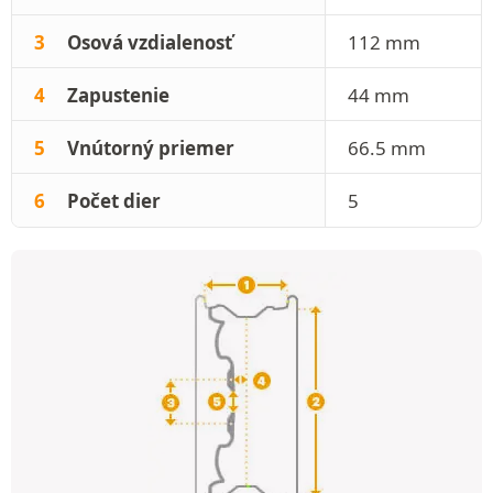
3
Osová vzdialenosť
112 mm
4
Zapustenie
44 mm
5
Vnútorný priemer
66.5 mm
6
Počet dier
5