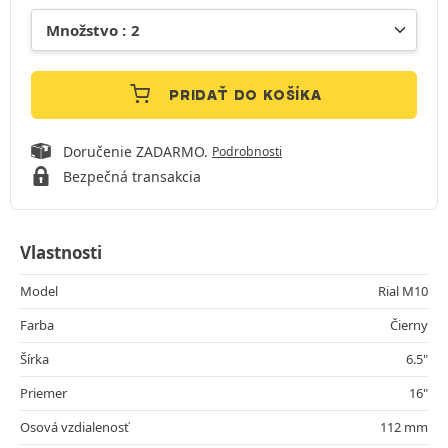
PRIDAŤ DO KOŠÍKA
Doručenie ZADARMO.
Podrobnosti
Bezpečná transakcia
Vlastnosti
Model
Rial M10
Farba
Čierny
Šírka
6.5"
Priemer
16"
Osová vzdialenosť
112 mm