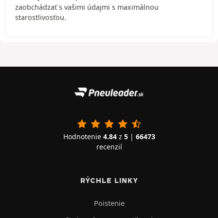
zaobchádzať s vašimi údajmi s maximálnou
starostlivosťou.
Hodnotenie
4.84
z
5
|
66473
recenzií
RÝCHLE LINKY
Poistenie