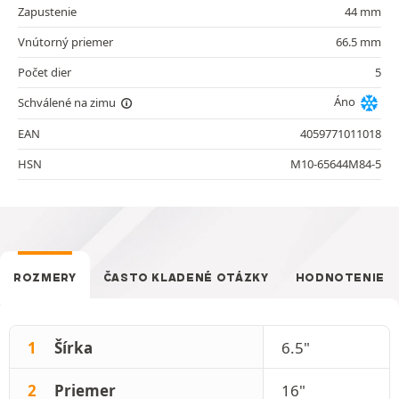
Zapustenie
44 mm
Vnútorný priemer
66.5 mm
Počet dier
5
Áno
Schválené na zimu
EAN
4059771011018
HSN
M10-65644M84-5
ROZMERY
ČASTO KLADENÉ OTÁZKY
HODNOTENIE
1
Šírka
6.5"
2
Priemer
16"