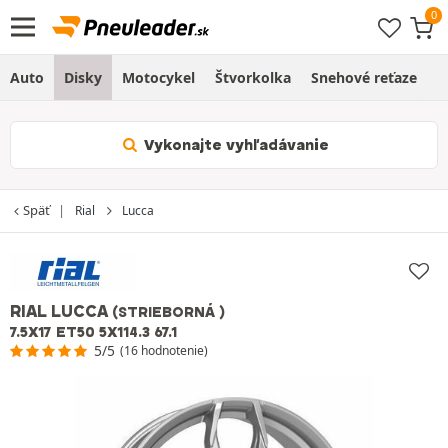
Auto
Disky
Motocykel
Štvorkolka
Snehové reťaze
O
Vykonajte vyhľadávanie
Späť
Rial
Lucca
RIAL LUCCA
(STRIEBORNÁ )
7.5X17 ET50 5X114.3 67.1
5/5
(16 hodnotenie)