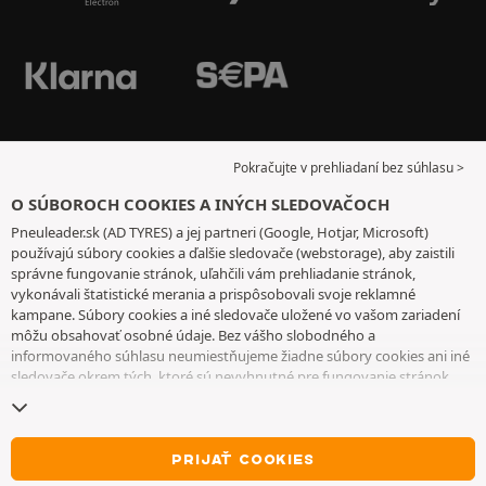
Pokračujte v prehliadaní bez súhlasu >
O SÚBOROCH COOKIES A INÝCH SLEDOVAČOCH
Pneuleader.sk (AD TYRES) a jej partneri (Google, Hotjar, Microsoft)
používajú súbory cookies a ďalšie sledovače (webstorage), aby zaistili
správne fungovanie stránok, uľahčili vám prehliadanie stránok,
vykonávali štatistické merania a prispôsobovali svoje reklamné
kampane. Súbory cookies a iné sledovače uložené vo vašom zariadení
môžu obsahovať osobné údaje. Bez vášho slobodného a
informovaného súhlasu neumiestňujeme žiadne súbory cookies ani iné
sledovače okrem tých, ktoré sú nevyhnutné pre fungovanie stránok.
Váš výber uchovávame 6 mesiacov. Svoj súhlas môžete kedykoľvek
odvolať tak, že prejdete na
stránku cookies a iné sledovače
. Môžete sa
rozhodnúť pokračovať v prehliadaní bez súhlasu s ukladaním súborov
cookies alebo iných sledovačov. Ich odmietnutie nebráni prístupu k
PRIJAŤ COOKIES
službám. Ak chcete získať ďalšie informácie, pozrite si
stránku so