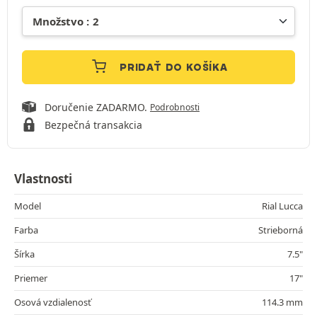
PRIDAŤ DO KOŠÍKA
Doručenie ZADARMO.
Podrobnosti
Bezpečná transakcia
Vlastnosti
Model
Rial Lucca
Farba
Strieborná
Šírka
7.5"
Priemer
17"
Osová vzdialenosť
114.3 mm