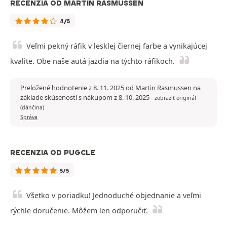
RECENZIA OD MARTIN RASMUSSEN
4/5
Veľmi pekný ráfik v lesklej čiernej farbe a vynikajúcej
kvalite. Obe naše autá jazdia na týchto ráfikoch.
Preložené hodnotenie z 8. 11. 2025 od Martin Rasmussen na
základe skúseností s nákupom z 8. 10. 2025
-
zobraziť originál
(dánčina)
Správa
RECENZIA OD PUGCLE
5/5
Všetko v poriadku! Jednoduché objednanie a veľmi
rýchle doručenie. Môžem len odporučiť.