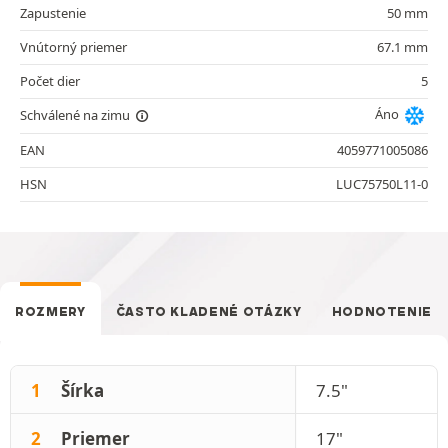
Zapustenie
50 mm
Vnútorný priemer
67.1 mm
Počet dier
5
Áno
Schválené na zimu
EAN
4059771005086
HSN
LUC75750L11-0
ROZMERY
ČASTO KLADENÉ OTÁZKY
HODNOTENIE
1
Šírka
7.5"
2
Priemer
17"