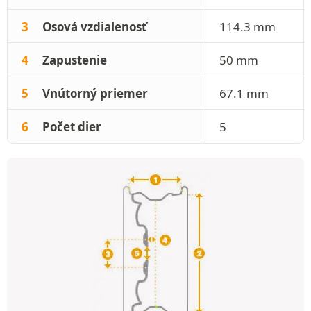
3
Osová vzdialenosť
114.3 mm
4
Zapustenie
50 mm
5
Vnútorný priemer
67.1 mm
6
Počet dier
5