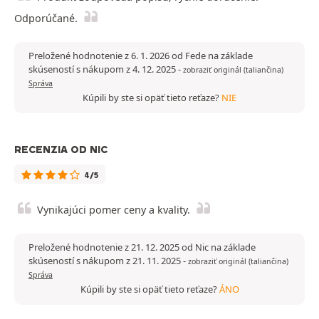
Odporúčané.
Preložené hodnotenie z 6. 1. 2026 od Fede na základe
skúseností s nákupom z 4. 12. 2025
-
zobraziť originál (taliančina)
Správa
Kúpili by ste si opäť tieto reťaze?
NIE
RECENZIA OD NIC
4/5
Vynikajúci pomer ceny a kvality.
Preložené hodnotenie z 21. 12. 2025 od Nic na základe
skúseností s nákupom z 21. 11. 2025
-
zobraziť originál (taliančina)
Správa
Kúpili by ste si opäť tieto reťaze?
ÁNO