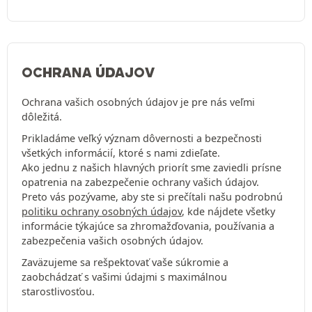
OCHRANA ÚDAJOV
Ochrana vašich osobných údajov je pre nás veľmi
dôležitá.
Prikladáme veľký význam dôvernosti a bezpečnosti
všetkých informácií, ktoré s nami zdieľate.
Ako jednu z našich hlavných priorít sme zaviedli prísne
opatrenia na zabezpečenie ochrany vašich údajov.
Preto vás pozývame, aby ste si prečítali našu podrobnú
politiku ochrany osobných údajov
, kde nájdete všetky
informácie týkajúce sa zhromažďovania, používania a
zabezpečenia vašich osobných údajov.
Zaväzujeme sa rešpektovať vaše súkromie a
zaobchádzať s vašimi údajmi s maximálnou
starostlivosťou.