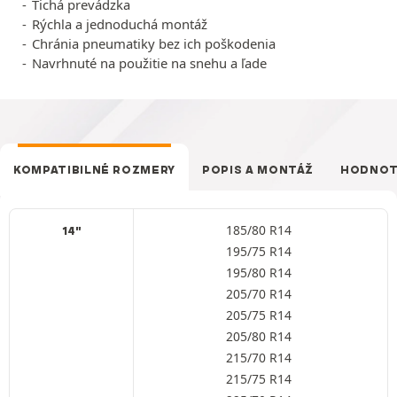
Tichá prevádzka
Rýchla a jednoduchá montáž
Chránia pneumatiky bez ich poškodenia
Navrhnuté na použitie na snehu a ľade
KOMPATIBILNÉ ROZMERY
POPIS A MONTÁŽ
HODNOT
185/80 R14
14"
195/75 R14
195/80 R14
205/70 R14
205/75 R14
205/80 R14
215/70 R14
215/75 R14