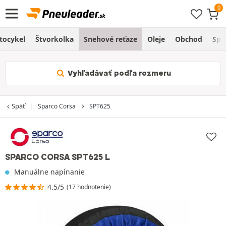
tocykel
Štvorkolka
Snehové reťaze
Oleje
Obchod
Spr
Vyhľadávať podľa rozmeru
Späť
Sparco Corsa
SPT625
SPARCO CORSA SPT625 L
Manuálne napínanie
4.5/5
(17 hodnotenie)