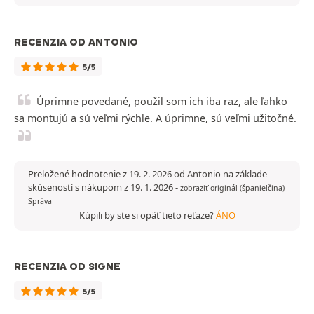
RECENZIA OD ANTONIO
5/5
Úprimne povedané, použil som ich iba raz, ale ľahko
sa montujú a sú veľmi rýchle. A úprimne, sú veľmi užitočné.
Preložené hodnotenie z 19. 2. 2026 od Antonio na základe
skúseností s nákupom z 19. 1. 2026
-
zobraziť originál (španielčina)
Správa
Kúpili by ste si opäť tieto reťaze?
ÁNO
RECENZIA OD SIGNE
5/5