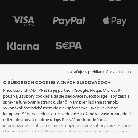
Pokračujte v prehliadaní bez súhlasu >
O SÚBOROCH COOKIES A INÝCH SLEDOVAČOCH
Pneuleader.sk (AD TYRES) a jej partneri (Google, Hotjar, Microsoft)
používajú súbory cookies a ďalšie sledovače (webstorage), aby zaistili
správne fungovanie stránok, uľahčili vám prehliadanie stránok,
vykonávali štatistické merania a prispôsobovali svoje reklamné
kampane. Súbory cookies a iné sledovače uložené vo vašom zariadení
môžu obsahovať osobné údaje. Bez vášho slobodného a
informovaného súhlasu neumiestňujeme žiadne súbory cookies ani iné
sledovače okrem tých, ktoré sú nevyhnutné pre fungovanie stránok.
Váš výber uchovávame 6 mesiacov. Svoj súhlas môžete kedykoľvek