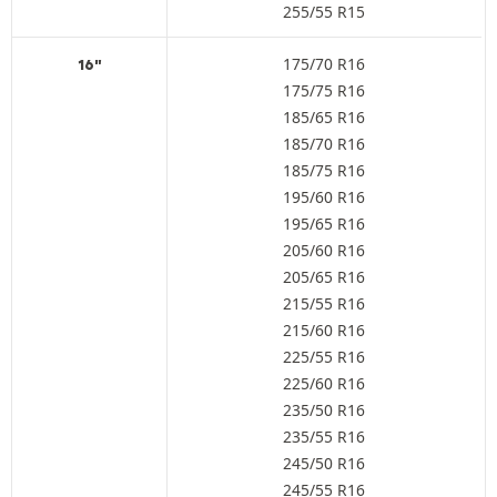
255/55 R15
175/70 R16
16"
175/75 R16
185/65 R16
185/70 R16
185/75 R16
195/60 R16
195/65 R16
205/60 R16
205/65 R16
215/55 R16
215/60 R16
225/55 R16
225/60 R16
235/50 R16
235/55 R16
245/50 R16
245/55 R16