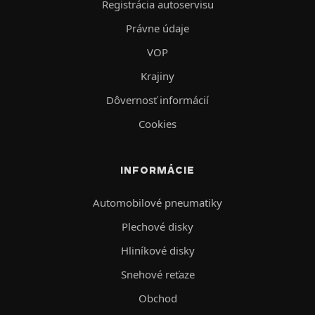
Registrácia autoservisu
Právne údaje
VOP
Krajiny
Dôvernosť informácií
Cookies
INFORMÁCIE
Automobilové pneumatiky
Plechové disky
Hliníkové disky
Snehové reťaze
Obchod