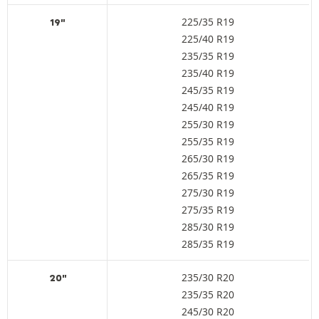
225/35 R19
19"
225/40 R19
235/35 R19
235/40 R19
245/35 R19
245/40 R19
255/30 R19
255/35 R19
265/30 R19
265/35 R19
275/30 R19
275/35 R19
285/30 R19
285/35 R19
235/30 R20
20"
235/35 R20
245/30 R20