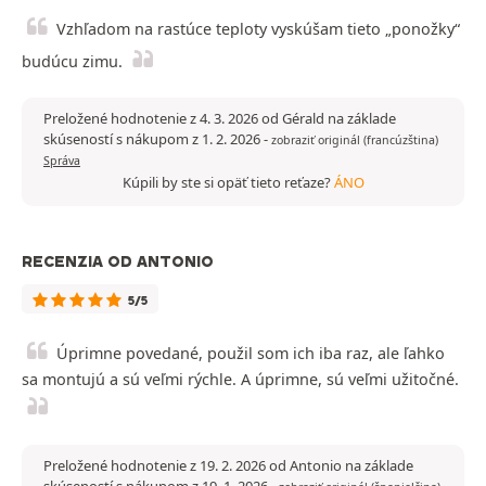
Vzhľadom na rastúce teploty vyskúšam tieto „ponožky“
budúcu zimu.
Preložené hodnotenie z 4. 3. 2026 od Gérald na základe
skúseností s nákupom z 1. 2. 2026
-
zobraziť originál (francúzština)
Správa
Kúpili by ste si opäť tieto reťaze?
ÁNO
RECENZIA OD ANTONIO
5/5
Úprimne povedané, použil som ich iba raz, ale ľahko
sa montujú a sú veľmi rýchle. A úprimne, sú veľmi užitočné.
Preložené hodnotenie z 19. 2. 2026 od Antonio na základe
skúseností s nákupom z 19. 1. 2026
-