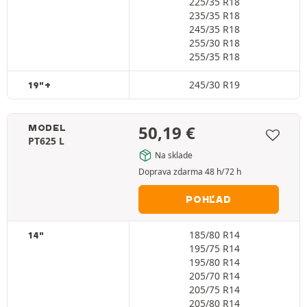
225/35 R18
235/35 R18
245/35 R18
255/30 R18
255/35 R18
245/30 R19
19"+
50,19
€
MODEL
PT625 L
Na sklade
Doprava zdarma 48 h/72 h
POHĽAD
185/80 R14
14"
195/75 R14
195/80 R14
205/70 R14
205/75 R14
205/80 R14