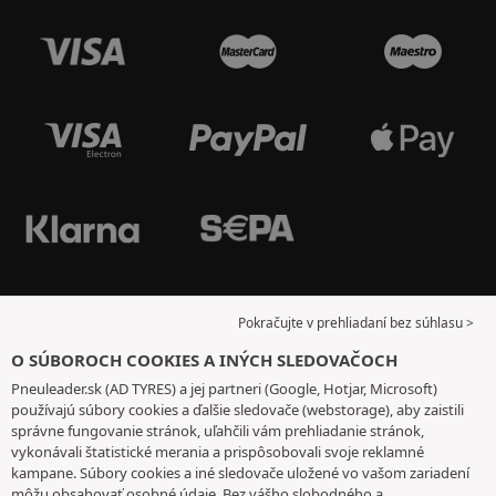
Pokračujte v prehliadaní bez súhlasu >
O SÚBOROCH COOKIES A INÝCH SLEDOVAČOCH
Pneuleader.sk (AD TYRES) a jej partneri (Google, Hotjar, Microsoft)
používajú súbory cookies a ďalšie sledovače (webstorage), aby zaistili
správne fungovanie stránok, uľahčili vám prehliadanie stránok,
vykonávali štatistické merania a prispôsobovali svoje reklamné
kampane. Súbory cookies a iné sledovače uložené vo vašom zariadení
môžu obsahovať osobné údaje. Bez vášho slobodného a