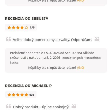
Kúpili by ste si opäť tieto reťaze?
ÁNO
RECENZIA OD SEBUS79
4/5
Veľmi dobrý pomer ceny a kvality. Odporúčam.
Preložené hodnotenie z 5. 3. 2026 od Sebus79 na základe
skúseností s nákupom z 3. 2. 2026
-
zobraziť originál (francúzština)
Správa
Kúpili by ste si opäť tieto reťaze?
ÁNO
RECENZIA OD MICHAEL P
5/5
Dobrý produkt – úplne spokojný!