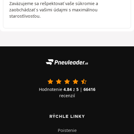
Zaväzujeme sa rešpektovať vaše súkromie a
zaobchádzať s vašimi údajmi s maximálnou
starostlivosťou.
Hodnotenie
4.84
z
5
|
66416
recenzií
RÝCHLE LINKY
Poistenie