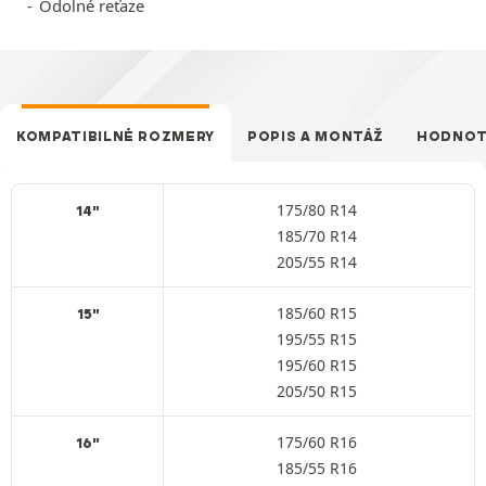
Odolné reťaze
KOMPATIBILNÉ ROZMERY
POPIS A MONTÁŽ
HODNOT
175/80 R14
14"
185/70 R14
205/55 R14
185/60 R15
15"
195/55 R15
195/60 R15
205/50 R15
175/60 R16
16"
185/55 R16