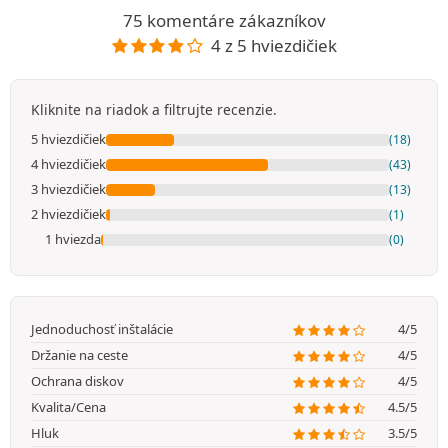
75 komentáre zákazníkov
4 z 5 hviezdičiek
Kliknite na riadok a filtrujte recenzie.
5 hviezdičiek
(18)
4 hviezdičiek
(43)
3 hviezdičiek
(13)
2 hviezdičiek
(1)
1 hviezda
(0)
Jednoduchosť inštalácie
4/5
Držanie na ceste
4/5
Ochrana diskov
4/5
Kvalita/Cena
4.5/5
Hluk
3.5/5