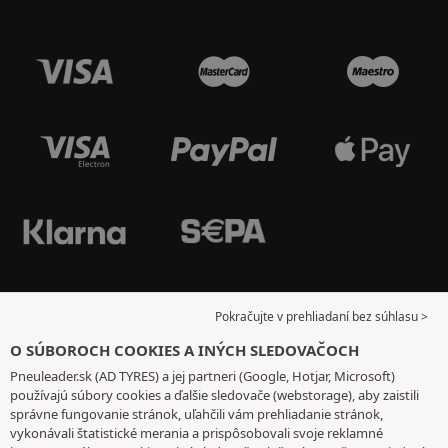
Pokračujte v prehliadaní bez súhlasu >
O SÚBOROCH COOKIES A INÝCH SLEDOVAČOCH
Pneuleader.sk (AD TYRES) a jej partneri (Google, Hotjar, Microsoft)
používajú súbory cookies a ďalšie sledovače (webstorage), aby zaistili
správne fungovanie stránok, uľahčili vám prehliadanie stránok,
vykonávali štatistické merania a prispôsobovali svoje reklamné