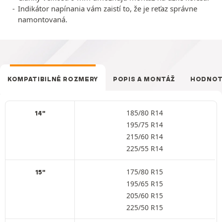
Indikátor napínania vám zaistí to, že je reťaz správne
namontovaná.
KOMPATIBILNÉ ROZMERY
POPIS A MONTÁŽ
HODNOT
185/80 R14
14"
195/75 R14
215/60 R14
225/55 R14
175/80 R15
15"
195/65 R15
205/60 R15
225/50 R15