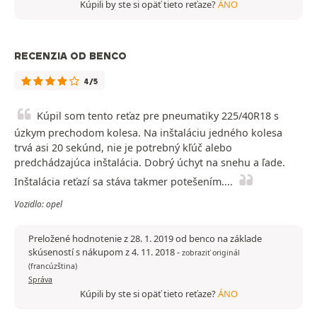
Kúpili by ste si opäť tieto reťaze?
ÁNO
RECENZIA OD BENCO
4/5
Kúpil som tento reťaz pre pneumatiky 225/40R18 s
úzkym prechodom kolesa. Na inštaláciu jedného kolesa
trvá asi 20 sekúnd, nie je potrebný kľúč alebo
predchádzajúca inštalácia. Dobrý úchyt na snehu a ľade.
Inštalácia reťazí sa stáva takmer potešením....
Vozidlo: opel
Preložené hodnotenie z 28. 1. 2019 od benco na základe
skúseností s nákupom z 4. 11. 2018
-
zobraziť originál
(francúzština)
Správa
Kúpili by ste si opäť tieto reťaze?
ÁNO