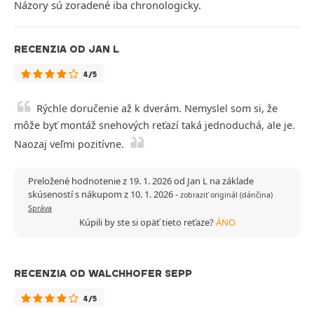
Názory sú zoradené iba chronologicky.
RECENZIA OD JAN L
4/5
Rýchle doručenie až k dverám. Nemyslel som si, že
môže byť montáž snehových reťazí taká jednoduchá, ale je.
Naozaj veľmi pozitívne.
Preložené hodnotenie z 19. 1. 2026 od Jan L na základe
skúseností s nákupom z 10. 1. 2026
-
zobraziť originál (dánčina)
Správa
Kúpili by ste si opäť tieto reťaze?
ÁNO
RECENZIA OD WALCHHOFER SEPP
4/5