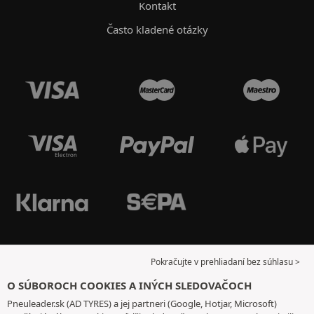
Kontakt
Často kladené otázky
Pokračujte v prehliadaní bez súhlasu >
O SÚBOROCH COOKIES A INÝCH SLEDOVAČOCH
Pneuleader.sk (AD TYRES) a jej partneri (Google, Hotjar, Microsoft)