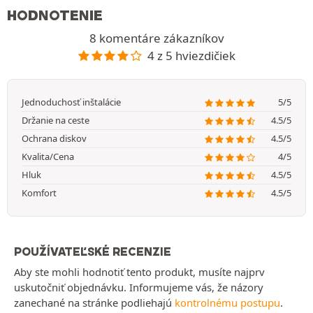
HODNOTENIE
8 komentáre zákazníkov
4 z 5 hviezdičiek
Jednoduchosť inštalácie
5/5
Držanie na ceste
4.5/5
Ochrana diskov
4.5/5
Kvalita/Cena
4/5
Hluk
4.5/5
Komfort
4.5/5
POUŽÍVATEĽSKÉ RECENZIE
Aby ste mohli hodnotiť tento produkt, musíte najprv
uskutočniť objednávku. Informujeme vás, že názory
zanechané na stránke podliehajú
kontrolnému postupu
.