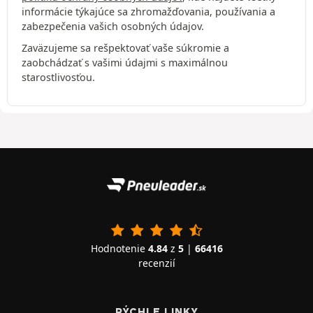
informácie týkajúce sa zhromažďovania, používania a
zabezpečenia vašich osobných údajov.
Zaväzujeme sa rešpektovať vaše súkromie a
zaobchádzať s vašimi údajmi s maximálnou
starostlivosťou.
Hodnotenie
4.84
z
5
|
66416
recenzií
RÝCHLE LINKY