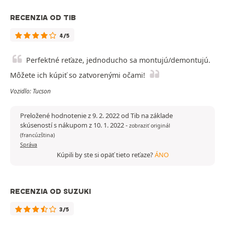
RECENZIA OD TIB
4/5
Perfektné reťaze, jednoducho sa montujú/demontujú.
Môžete ich kúpiť so zatvorenými očami!
Vozidlo: Tucson
Preložené hodnotenie z 9. 2. 2022 od Tib na základe
skúseností s nákupom z 10. 1. 2022
-
zobraziť originál
(francúzština)
Správa
Kúpili by ste si opäť tieto reťaze?
ÁNO
RECENZIA OD SUZUKI
3/5