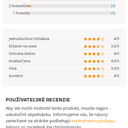
2 hviezdičiek
(0)
1 hviezda
(0)
Jednoduchosť inštalácie
4/5
Držanie na ceste
3.5/5
Ochrana diskov
4/5
Kvalita/Cena
4.5/5
Hluk
3.5/5
Komfort
4/5
POUŽÍVATEĽSKÉ RECENZIE
Aby ste mohli hodnotiť tento produkt, musíte najprv
uskutočniť objednávku. Informujeme vás, že názory
zanechané na stránke podliehajú
kontrolnému postupu
.
Názory sú zoradené iba chronologicky.