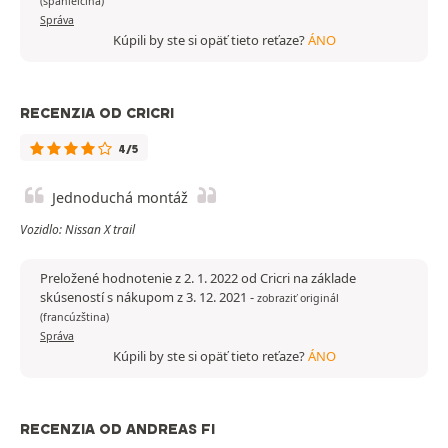
(španielčina)
Správa
Kúpili by ste si opäť tieto reťaze?
ÁNO
RECENZIA OD CRICRI
4/5
Jednoduchá montáž
Vozidlo: Nissan X trail
Preložené hodnotenie z 2. 1. 2022 od Cricri na základe
skúseností s nákupom z 3. 12. 2021
-
zobraziť originál
(francúzština)
Správa
Kúpili by ste si opäť tieto reťaze?
ÁNO
RECENZIA OD ANDREAS FI