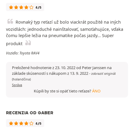
4/5
Rovnaký typ reťazí už bolo viackrát použité na iných
vozidlách: jednoduché nainštalovať, samoťahujúce, vďaka
čomu lepšie ležia na pneumatike počas jazdy... Super
produkt
Vozidlo: Toyota RAV4
Preložené hodnotenie z 23. 10. 2022 od Peter Janssen na
základe skúseností s nákupom z 13. 9. 2022
-
zobraziť originál
(holandčina)
Správa
Kúpili by ste si opäť tieto reťaze?
ÁNO
RECENZIA OD GABER
4/5