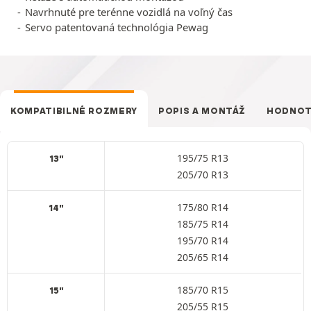
Navrhnuté pre terénne vozidlá na voľný čas
Servo patentovaná technológia Pewag
KOMPATIBILNÉ ROZMERY
POPIS A MONTÁŽ
HODNOT
195/75 R13
13"
205/70 R13
175/80 R14
14"
185/75 R14
195/70 R14
205/65 R14
185/70 R15
15"
205/55 R15