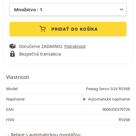
PRIDAŤ DO KOŠÍKA
Doručenie ZADARMO.
Podrobnosti
Bezpečná transakcia
Vlastnosti
Model
Pewag Servo SUV RSV68
Napínanie
Automatické napínanie
EAN
9006350370726
HSN
RSV68
Reťaze s automatickou montážou