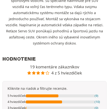
športovými vodičmi. Sú špeciálne navrhnuté pre SUV
vozidlá na voľný čas terénneho typu. Vďaka svojmu
automatickému systému montáže sa dajú rýchlo a
jednoducho používať. Montáž sa vykonáva na stojacom
vozidle. Napínanie je automatické vďaka západke na reťazi.
Reťaze Servo SUV ponúkajú pohodlnú a športovú jazdu na
asfaltovej ceste. Okrem iného sú vybavené inovatívnym
systémom ochrany diskov.
HODNOTENIE
19 komentáre zákazníkov
4 z 5 hviezdičiek
Kliknite na riadok a filtrujte recenzie.
5 hviezdičiek
(9)
4 hviezdičiek
(10)
3 hviezdičiek
(0)