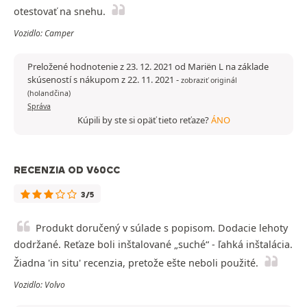
otestovať na snehu.
Vozidlo: Camper
Preložené hodnotenie z 23. 12. 2021 od Mariën L na základe
skúseností s nákupom z 22. 11. 2021
-
zobraziť originál
(holandčina)
Správa
Kúpili by ste si opäť tieto reťaze?
ÁNO
RECENZIA OD V60CC
3/5
Produkt doručený v súlade s popisom. Dodacie lehoty
dodržané. Reťaze boli inštalované „suché“ - ľahká inštalácia.
Žiadna 'in situ' recenzia, pretože ešte neboli použité.
Vozidlo: Volvo