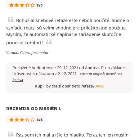
3/5
Bohužiaľ snehové reťaze ešte neboli použité. Súdne o
vzhľadu reťazí sú veľmi vhodné pre príležitostné použitie.
Myslím, že automatické napínacie zariadenie skutočne
prinesie komfort!
Vozidlo: Cubra formentor
Preložené hodnotenie z 29. 12. 2021 od Andreas Fi na základe
skúseností s nákupom z 2. 12. 2021
-
zobraziť originál (nemčina)
Správa
Kúpili by ste si opäť tieto reťaze?
ÁNO
RECENZIA OD MARIËN L
3/5
Raz som ich mal a išlo to hladko. Teraz ich len musím