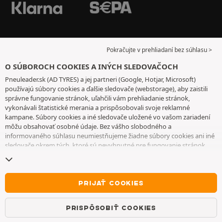
Pokračujte v prehliadaní bez súhlasu >
O SÚBOROCH COOKIES A INÝCH SLEDOVAČOCH
Pneuleader.sk (AD TYRES) a jej partneri (Google, Hotjar, Microsoft)
používajú súbory cookies a ďalšie sledovače (webstorage), aby zaistili
správne fungovanie stránok, uľahčili vám prehliadanie stránok,
vykonávali štatistické merania a prispôsobovali svoje reklamné
kampane. Súbory cookies a iné sledovače uložené vo vašom zariadení
môžu obsahovať osobné údaje. Bez vášho slobodného a
informovaného súhlasu neumiestňujeme žiadne súbory cookies ani iné
sledovače okrem tých, ktoré sú nevyhnutné pre fungovanie stránok.
Váš výber uchovávame 6 mesiacov. Svoj súhlas môžete kedykoľvek
odvolať tak, že prejdete na
stránku cookies a iné sledovače
. Môžete sa
rozhodnúť pokračovať v prehliadaní bez súhlasu s ukladaním súborov
cookies alebo iných sledovačov. Ich odmietnutie nebráni prístupu k
PRIJAŤ COOKIES
službám. Ak chcete získať ďalšie informácie, pozrite si
stránku so
súbormi cookies a ďalšími sledovačmi
.
PRISPÔSOBIŤ COOKIES