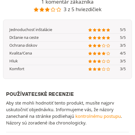
1 komentár zákazníka
3 z 5 hviezdičiek
Jednoduchosť inštalácie
5/5
Držanie na ceste
5/5
Ochrana diskov
3/5
Kvalita/Cena
4/5
Hluk
3/5
Komfort
3/5
POUŽÍVATEĽSKÉ RECENZIE
Aby ste mohli hodnotiť tento produkt, musíte najprv
uskutočniť objednávku. Informujeme vás, že názory
zanechané na stránke podliehajú
kontrolnému postupu
.
Názory sú zoradené iba chronologicky.