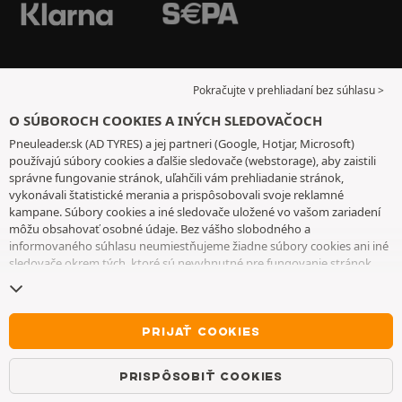
Pokračujte v prehliadaní bez súhlasu >
O SÚBOROCH COOKIES A INÝCH SLEDOVAČOCH
Pneuleader.sk (AD TYRES) a jej partneri (Google, Hotjar, Microsoft)
používajú súbory cookies a ďalšie sledovače (webstorage), aby zaistili
správne fungovanie stránok, uľahčili vám prehliadanie stránok,
vykonávali štatistické merania a prispôsobovali svoje reklamné
kampane. Súbory cookies a iné sledovače uložené vo vašom zariadení
môžu obsahovať osobné údaje. Bez vášho slobodného a
informovaného súhlasu neumiestňujeme žiadne súbory cookies ani iné
sledovače okrem tých, ktoré sú nevyhnutné pre fungovanie stránok.
Váš výber uchovávame 6 mesiacov. Svoj súhlas môžete kedykoľvek
odvolať tak, že prejdete na
stránku cookies a iné sledovače
. Môžete sa
rozhodnúť pokračovať v prehliadaní bez súhlasu s ukladaním súborov
cookies alebo iných sledovačov. Ich odmietnutie nebráni prístupu k
PRIJAŤ COOKIES
službám. Ak chcete získať ďalšie informácie, pozrite si
stránku so
súbormi cookies a ďalšími sledovačmi
.
PRISPÔSOBIŤ COOKIES