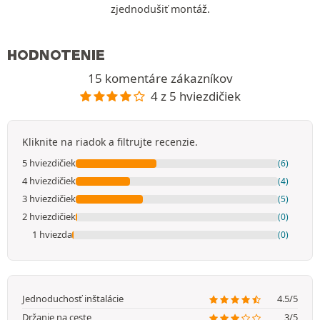
zjednodušiť montáž.
HODNOTENIE
15 komentáre zákazníkov
4 z 5 hviezdičiek
Kliknite na riadok a filtrujte recenzie.
5 hviezdičiek
(6)
4 hviezdičiek
(4)
3 hviezdičiek
(5)
2 hviezdičiek
(0)
1 hviezda
(0)
Jednoduchosť inštalácie
4.5/5
Držanie na ceste
3/5