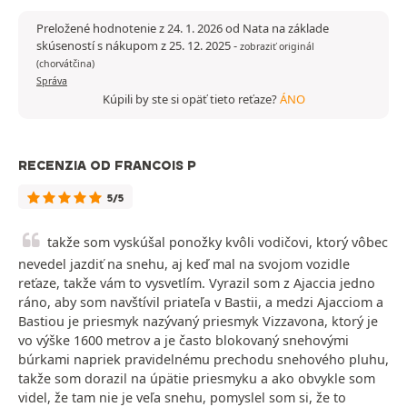
Preložené hodnotenie z 24. 1. 2026 od Nata na základe
skúseností s nákupom z 25. 12. 2025
-
zobraziť originál
(chorvátčina)
Správa
Kúpili by ste si opäť tieto reťaze?
ÁNO
RECENZIA OD FRANCOIS P
5/5
takže som vyskúšal ponožky kvôli vodičovi, ktorý vôbec
nevedel jazdiť na snehu, aj keď mal na svojom vozidle
reťaze, takže vám to vysvetlím. Vyrazil som z Ajaccia jedno
ráno, aby som navštívil priateľa v Bastii, a medzi Ajacciom a
Bastiou je priesmyk nazývaný priesmyk Vizzavona, ktorý je
vo výške 1600 metrov a je často blokovaný snehovými
búrkami napriek pravidelnému prechodu snehového pluhu,
takže som dorazil na úpätie priesmyku a ako obvykle som
videl, že tam nie je veľa snehu, pomyslel som si, že to