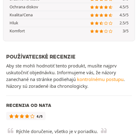
Ochrana diskov
4.5/5
Kvalita/Cena
4.5/5
Hluk
2.5/5
Komfort
3/5
POUŽÍVATEĽSKÉ RECENZIE
Aby ste mohli hodnotiť tento produkt, musíte najprv
uskutočniť objednávku. Informujeme vás, že názory
zanechané na stránke podliehajú
kontrolnému postupu
.
Názory sú zoradené iba chronologicky.
RECENZIA OD NATA
4/5
Rýchle doručenie, všetko je v poriadku.