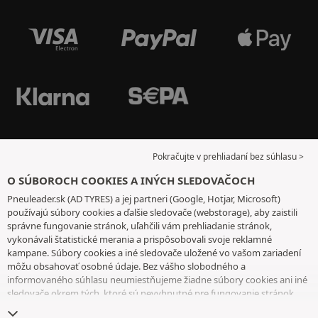
Pokračujte v prehliadaní bez súhlasu >
O SÚBOROCH COOKIES A INÝCH SLEDOVAČOCH
Pneuleader.sk (AD TYRES) a jej partneri (Google, Hotjar, Microsoft)
používajú súbory cookies a ďalšie sledovače (webstorage), aby zaistili
správne fungovanie stránok, uľahčili vám prehliadanie stránok,
vykonávali štatistické merania a prispôsobovali svoje reklamné
kampane. Súbory cookies a iné sledovače uložené vo vašom zariadení
môžu obsahovať osobné údaje. Bez vášho slobodného a
informovaného súhlasu neumiestňujeme žiadne súbory cookies ani iné
sledovače okrem tých, ktoré sú nevyhnutné pre fungovanie stránok.
Váš výber uchovávame 6 mesiacov. Svoj súhlas môžete kedykoľvek