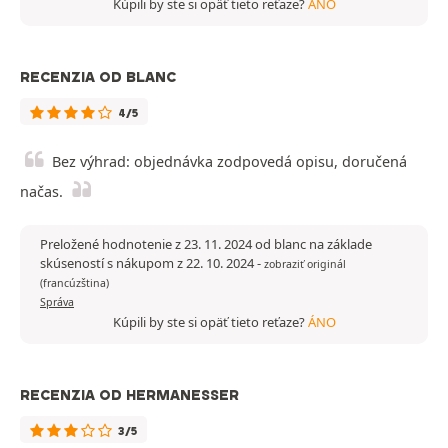
Kúpili by ste si opäť tieto reťaze?
ÁNO
RECENZIA OD BLANC
4/5
Bez výhrad: objednávka zodpovedá opisu, doručená
načas.
Preložené hodnotenie z 23. 11. 2024 od blanc na základe
skúseností s nákupom z 22. 10. 2024
-
zobraziť originál
(francúzština)
Správa
Kúpili by ste si opäť tieto reťaze?
ÁNO
RECENZIA OD HERMANESSER
3/5