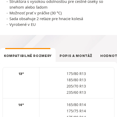
Štruktúra s vysokou odolnosťou pre cestné úseky so
snehom alebo ľadom
Možnosť prať v práčke (30 °C)
Sada obsahuje 2 reťaze pre hnacie kolesá
Vyrobené v EU
KOMPATIBILNÉ ROZMERY
POPIS A MONTÁŽ
HODNOT
175/80 R13
13"
185/80 R13
205/70 R13
235/60 R13
165/80 R14
14"
175/75 R14