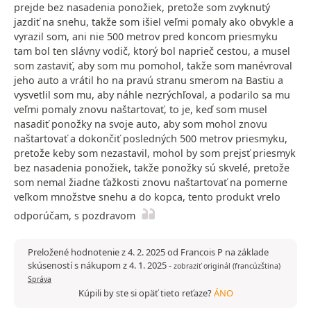
prejde bez nasadenia ponožiek, pretože som zvyknutý
jazdiť na snehu, takže som išiel veľmi pomaly ako obvykle a
vyrazil som, ani nie 500 metrov pred koncom priesmyku
tam bol ten slávny vodič, ktorý bol naprieč cestou, a musel
som zastaviť, aby som mu pomohol, takže som manévroval
jeho auto a vrátil ho na pravú stranu smerom na Bastiu a
vysvetlil som mu, aby náhle nezrýchľoval, a podarilo sa mu
veľmi pomaly znovu naštartovať, to je, keď som musel
nasadiť ponožky na svoje auto, aby som mohol znovu
naštartovať a dokončiť posledných 500 metrov priesmyku,
pretože keby som nezastavil, mohol by som prejsť priesmyk
bez nasadenia ponožiek, takže ponožky sú skvelé, pretože
som nemal žiadne ťažkosti znovu naštartovať na pomerne
veľkom množstve snehu a do kopca, tento produkt vrelo
odporúčam, s pozdravom
Preložené hodnotenie z 4. 2. 2025 od Francois P na základe
skúseností s nákupom z 4. 1. 2025
-
zobraziť originál (francúzština)
Správa
Kúpili by ste si opäť tieto reťaze?
ÁNO