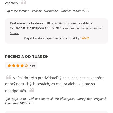
cestách.
Typ cesty: Terénne - Vedenie: Normálne - Vozidlo: Honda xl755
Preložené hodnotenie z 18. 7. 2026 od Josue na základe
skúseností s nákupom z 16. 6. 2026
-
zobraziť originál (španielčina)
Správa
Kúpili by ste si opäť tieto pneumatiky?
ÁNO
RECENZIA OD TUAREG
4/5
Veľmi dobrý a predvídateľný na suchej ceste, v teréne
dobrý na suchých cestách, za mokra alebo v blate sa
neodporúča.
Typ cesty: Cesta - Vedenie: Športové - Vozidlo: Aprilia Tuareg 660 - Prejdené
kilometre: 10000 km