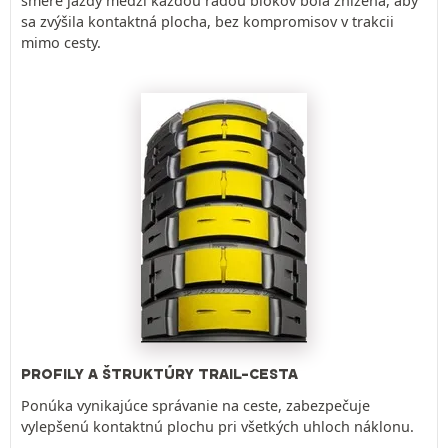
smere jazdy medzi každou radou blokov bola znížená, aby
sa zvýšila kontaktná plocha, bez kompromisov v trakcii
mimo cesty.
PROFILY A ŠTRUKTÚRY TRAIL-CESTA
Ponúka vynikajúce správanie na ceste, zabezpečuje
vylepšenú kontaktnú plochu pri všetkých uhloch náklonu.