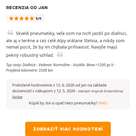
RECENZIA OD JAN
5/5
Skvelé pneumatiky, veľa som na nich jazdil po diaľnici,
ale aj v teréne a cez celé Alpy vrátane Stelvia, a nikdy som
nemal pocit, že by im chýbala priľnavosť. Navyše majú
pekný robustný vzhľad.
Typ cesty: Diaľnica - Vedenie: Normálne - Vozidlo: Bmw r1200 gs lc -
Prejdené kilometre: 3500 km
Preložené hodnotenie z 12. 6. 2026 od jan na základe
skúseností s nákupom z 12. 5. 2026
-
zobraziť originál (holandčina)
Správa
Kúpili by ste si opäť tieto pneumatiky?
ÁNO
ZOBRAZIŤ VIAC HODNOTENÍ