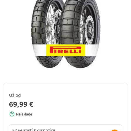
Už od
69,99
€
Na sklade
22 veľkostí k dispozícii