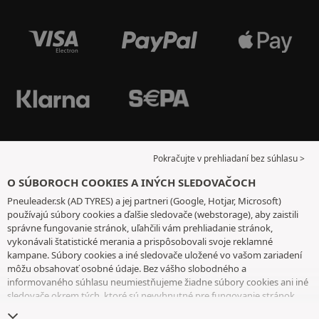
Pokračujte v prehliadaní bez súhlasu >
O SÚBOROCH COOKIES A INÝCH SLEDOVAČOCH
Pneuleader.sk (AD TYRES) a jej partneri (Google, Hotjar, Microsoft)
používajú súbory cookies a ďalšie sledovače (webstorage), aby zaistili
správne fungovanie stránok, uľahčili vám prehliadanie stránok,
vykonávali štatistické merania a prispôsobovali svoje reklamné
kampane. Súbory cookies a iné sledovače uložené vo vašom zariadení
môžu obsahovať osobné údaje. Bez vášho slobodného a
informovaného súhlasu neumiestňujeme žiadne súbory cookies ani iné
sledovače okrem tých, ktoré sú nevyhnutné pre fungovanie stránok.
Váš výber uchovávame 6 mesiacov. Svoj súhlas môžete kedykoľvek