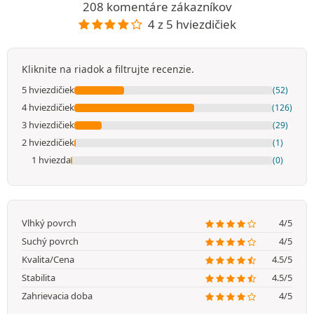
208 komentáre zákazníkov
4 z 5 hviezdičiek
Kliknite na riadok a filtrujte recenzie.
5 hviezdičiek
(52)
4 hviezdičiek
(126)
3 hviezdičiek
(29)
2 hviezdičiek
(1)
1 hviezda
(0)
Vlhký povrch
4/5
Suchý povrch
4/5
Kvalita/Cena
4.5/5
Stabilita
4.5/5
Zahrievacia doba
4/5