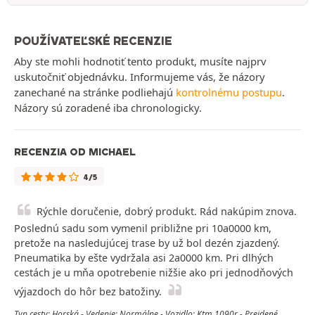
POUŽÍVATEĽSKÉ RECENZIE
Aby ste mohli hodnotiť tento produkt, musíte najprv
uskutočniť objednávku. Informujeme vás, že názory
zanechané na stránke podliehajú
kontrolnému postupu
.
Názory sú zoradené iba chronologicky.
RECENZIA OD MICHAEL
4/5
Rýchle doručenie, dobrý produkt. Rád nakúpim znova.
Poslednú sadu som vymenil približne pri 10a0000 km,
pretože na nasledujúcej trase by už bol dezén zjazdený.
Pneumatika by ešte vydržala asi 2a0000 km. Pri dlhých
cestách je u mňa opotrebenie nižšie ako pri jednodňových
výjazdoch do hôr bez batožiny.
Typ cesty: Horská - Vedenie: Normálne - Vozidlo: Ktm 1090r - Prejdené