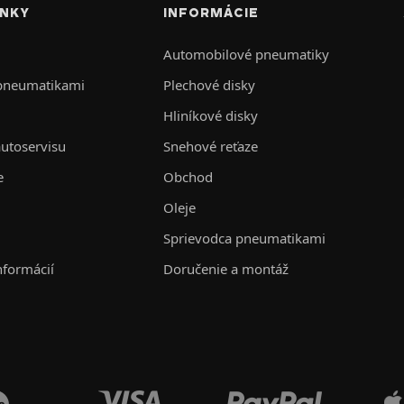
INKY
INFORMÁCIE
Automobilové pneumatiky
 pneumatikami
Plechové disky
Hliníkové disky
autoservisu
Snehové reťaze
e
Obchod
Oleje
Sprievodca pneumatikami
nformácií
Doručenie a montáž