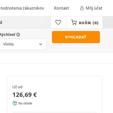
Hodnotenia zákazníkov
Kontakt
Môj účet
áž
KOŠÍK
(0)
Rýchlosť
VYHĽADAŤ
Už od
126,69
€
Na sklade