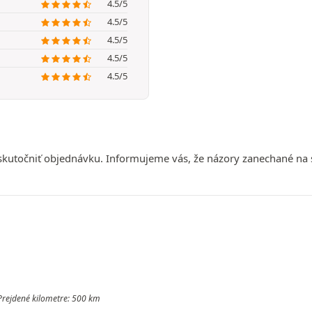
4.5/5
4.5/5
4.5/5
4.5/5
4.5/5
uskutočniť objednávku. Informujeme vás, že názory zanechané na
 Prejdené kilometre: 500 km