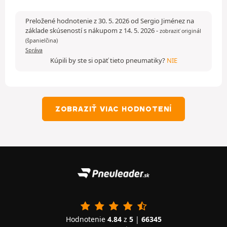
Preložené hodnotenie z 30. 5. 2026 od Sergio Jiménez na
základe skúseností s nákupom z 14. 5. 2026
-
zobraziť originál
(španielčina)
Správa
Kúpili by ste si opäť tieto pneumatiky?
NIE
ZOBRAZIŤ VIAC HODNOTENÍ
Hodnotenie
4.84
z
5
|
66345