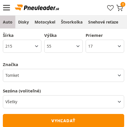
Auto
Disky
Motocykel
Štvorkolka
Snehové reťaze
O
Šírka
Výška
Priemer
Značka
Tomket
Sezóna
(voliteľné)
VYHĽADAŤ