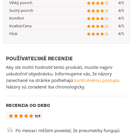
Vlhký povrch
4/5
Suchý povrch
4/5
Komfort
4/5
Kvalita/Cena
4/5
Hluk
4/5
POUŽÍVATEĽSKÉ RECENZIE
Aby ste mohli hodnotiť tento produkt, musíte najprv
uskutočniť objednávku. Informujeme vás, že názory
zanechané na stránke podliehajú
kontrolnému postupu
.
Názory sú zoradené iba chronologicky.
RECENZIA OD DEBO
5/5
Po mesiaci môžem povedať, že pneumatiky fungujú