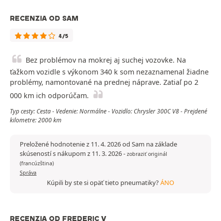
RECENZIA OD SAM
4/5
Bez problémov na mokrej aj suchej vozovke. Na
ťažkom vozidle s výkonom 340 k som nezaznamenal žiadne
problémy, namontované na prednej náprave. Zatiaľ po 2
000 km ich odporúčam.
Typ cesty: Cesta - Vedenie: Normálne - Vozidlo: Chrysler 300C V8 - Prejdené
kilometre: 2000 km
Preložené hodnotenie z 11. 4. 2026 od Sam na základe
skúseností s nákupom z 11. 3. 2026
-
zobraziť originál
(francúzština)
Správa
Kúpili by ste si opäť tieto pneumatiky?
ÁNO
RECENZIA OD FREDERIC V