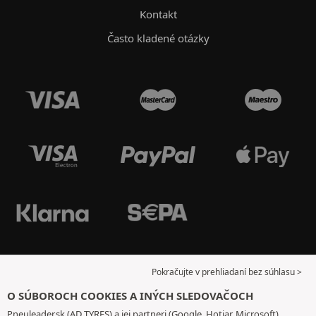
Kontakt
Často kladené otázky
Pokračujte v prehliadaní bez súhlasu >
O SÚBOROCH COOKIES A INÝCH SLEDOVAČOCH
Pneuleader.sk (AD TYRES) a jej partneri (Google, Hotjar, Microsoft)