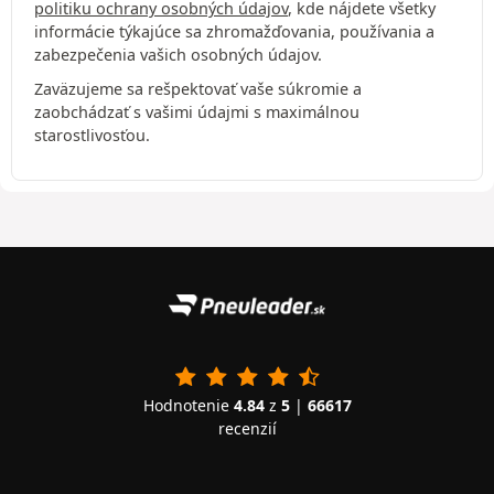
politiku ochrany osobných údajov
, kde nájdete všetky
informácie týkajúce sa zhromažďovania, používania a
zabezpečenia vašich osobných údajov.
Zaväzujeme sa rešpektovať vaše súkromie a
zaobchádzať s vašimi údajmi s maximálnou
starostlivosťou.
Hodnotenie
4.84
z
5
|
66617
recenzií