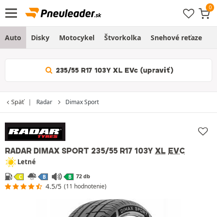
Auto
Disky
Motocykel
Štvorkolka
Snehové reťaze
O
235/55 R17 103Y XL EVc (upraviť)
Späť
Radar
Dimax Sport
RADAR DIMAX SPORT
235/55 R17 103Y
XL
EVC
Letné
72 db
C
B
B
4.5/5
(11 hodnotenie)