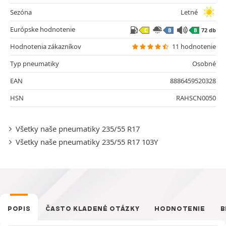
Sezóna
Letné
Európske hodnotenie
72 db
C
B
B
Hodnotenia zákazníkov
11 hodnotenie
Typ pneumatiky
Osobné
EAN
8886459520328
HSN
RAHSCN0050
Všetky naše pneumatiky 235/55 R17
Všetky naše pneumatiky 235/55 R17 103Y
POPIS
ČASTO KLADENÉ OTÁZKY
HODNOTENIE
B