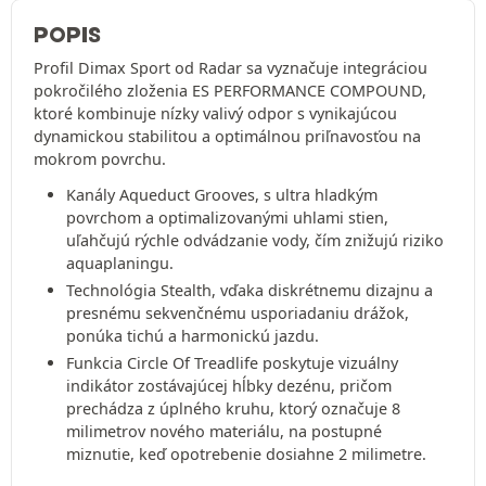
POPIS
Profil Dimax Sport od Radar sa vyznačuje integráciou
pokročilého zloženia ES PERFORMANCE COMPOUND,
ktoré kombinuje nízky valivý odpor s vynikajúcou
dynamickou stabilitou a optimálnou priľnavosťou na
mokrom povrchu.
Kanály Aqueduct Grooves, s ultra hladkým
povrchom a optimalizovanými uhlami stien,
uľahčujú rýchle odvádzanie vody, čím znižujú riziko
aquaplaningu.
Technológia Stealth, vďaka diskrétnemu dizajnu a
presnému sekvenčnému usporiadaniu drážok,
ponúka tichú a harmonickú jazdu.
Funkcia Circle Of Treadlife poskytuje vizuálny
indikátor zostávajúcej hĺbky dezénu, pričom
prechádza z úplného kruhu, ktorý označuje 8
milimetrov nového materiálu, na postupné
miznutie, keď opotrebenie dosiahne 2 milimetre.