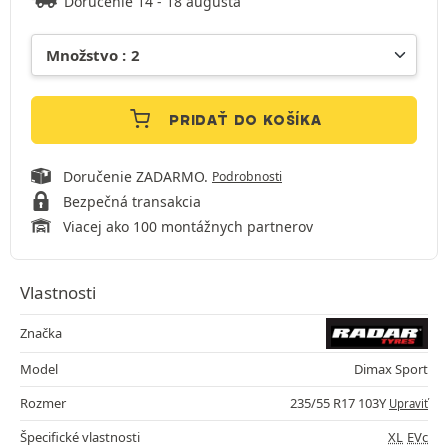
Doručenie 14 - 18 augusta
PRIDAŤ DO KOŠÍKA
Doručenie ZADARMO.
Podrobnosti
Bezpečná transakcia
Viacej ako 100 montážnych partnerov
Vlastnosti
Značka
Model
Dimax Sport
Rozmer
235/55 R17 103Y
Upraviť
Špecifické vlastnosti
XL
EVc