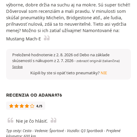
výborne, dobre držia na suchu aj na mokre. Sú super tiché!!
Dôveroval som recenziám a mali pravdu. V minulosti som
skúšal pneumatiky Michelin, Bridgestone atď., ale ľudia,
priľnavosť nulová, zdá sa to neuveriteľné. Tieto asi vydržia
menej? Možno si ich zatiaľ užívajme! Namontované na:
Mustang Mach-E
Preložené hodnotenie z 2. 8. 2026 od Debo na základe
skúseností s nákupom z 2. 7. 2026
-
zobraziť originál (taliančina)
Správa
Kúpili by ste si opäť tieto pneumatiky?
NIE
RECENZIA OD ADANA976
4/5
Nie je čo hlásiť.
Typ cesty: Cesta - Vedenie: Športové - Vozidlo: Q3 Sportback - Prejdené
kilometre: 600 km