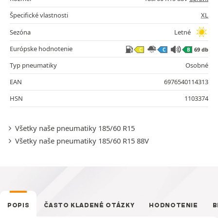
Špecifické vlastnosti
XL
Sezóna
Letné
Európske hodnotenie
69 db
C
C
B
Typ pneumatiky
Osobné
EAN
6976540114313
HSN
1103374
Všetky naše pneumatiky 185/60 R15
Všetky naše pneumatiky 185/60 R15 88V
POPIS
ČASTO KLADENÉ OTÁZKY
HODNOTENIE
B