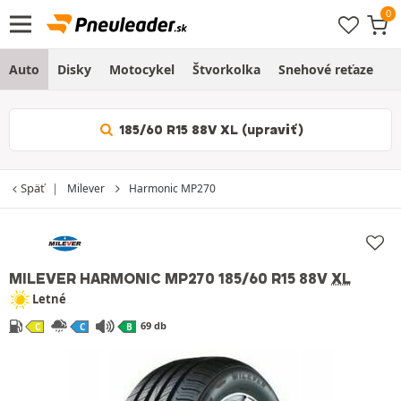
Auto
Disky
Motocykel
Štvorkolka
Snehové reťaze
O
185/60 R15 88V XL (upraviť)
Späť
Milever
Harmonic MP270
MILEVER HARMONIC MP270
185/60 R15 88V
XL
Letné
69 db
C
C
B