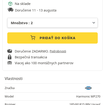
Na sklade
Doručenie 11 - 13 augusta
PRIDAŤ DO KOŠÍKA
Doručenie ZADARMO.
Podrobnosti
Bezpečná transakcia
Viacej ako 100 montážnych partnerov
Vlastnosti
Značka
Model
Harmonic MP270
Rozmer
185/60 R15 88V
Upraviť