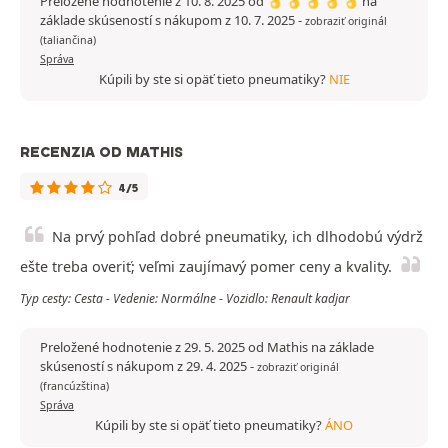
Preložené hodnotenie z 10. 8. 2025 od 👌 👌 👌 👌 👌 na
základe skúseností s nákupom z 10. 7. 2025
-
zobraziť originál
(taliančina)
Správa
Kúpili by ste si opäť tieto pneumatiky?
NIE
RECENZIA OD MATHIS
4/5
Na prvý pohľad dobré pneumatiky, ich dlhodobú výdrž
ešte treba overiť; veľmi zaujímavý pomer ceny a kvality.
Typ cesty: Cesta - Vedenie: Normálne - Vozidlo: Renault kadjar
Preložené hodnotenie z 29. 5. 2025 od Mathis na základe
skúseností s nákupom z 29. 4. 2025
-
zobraziť originál
(francúzština)
Správa
Kúpili by ste si opäť tieto pneumatiky?
ÁNO