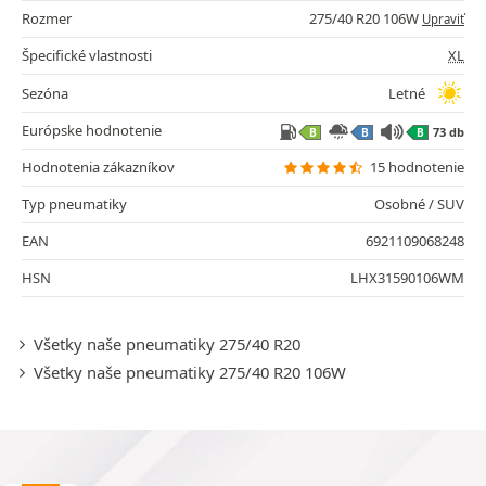
Rozmer
275/40 R20 106W
Upraviť
Špecifické vlastnosti
XL
Sezóna
Letné
Európske hodnotenie
73 db
B
B
B
Hodnotenia zákazníkov
15 hodnotenie
Typ pneumatiky
Osobné / SUV
EAN
6921109068248
HSN
LHX31590106WM
Všetky naše pneumatiky 275/40 R20
Všetky naše pneumatiky 275/40 R20 106W