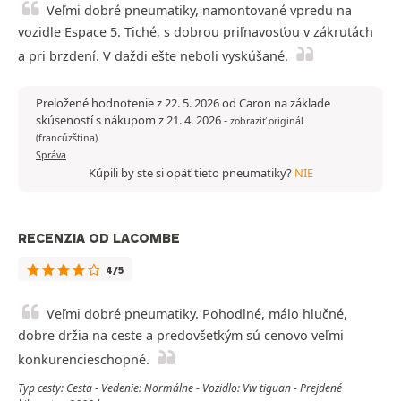
Veľmi dobré pneumatiky, namontované vpredu na
vozidle Espace 5. Tiché, s dobrou priľnavosťou v zákrutách
a pri brzdení. V daždi ešte neboli vyskúšané.
Preložené hodnotenie z 22. 5. 2026 od Caron na základe
skúseností s nákupom z 21. 4. 2026
-
zobraziť originál
(francúzština)
Správa
Kúpili by ste si opäť tieto pneumatiky?
NIE
RECENZIA OD LACOMBE
4/5
Veľmi dobré pneumatiky. Pohodlné, málo hlučné,
dobre držia na ceste a predovšetkým sú cenovo veľmi
konkurencieschopné.
Typ cesty: Cesta - Vedenie: Normálne - Vozidlo: Vw tiguan - Prejdené