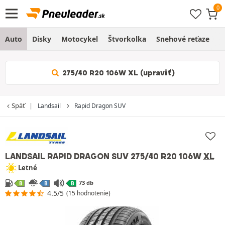
Auto
Disky
Motocykel
Štvorkolka
Snehové reťaze
O
275/40 R20 106W XL (upraviť)
Späť
Landsail
Rapid Dragon SUV
LANDSAIL RAPID DRAGON SUV
275/40 R20 106W
XL
Letné
73 db
B
B
B
4.5/5
(15 hodnotenie)