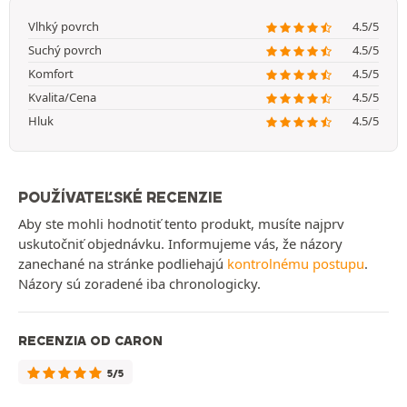
Vlhký povrch
4.5/5
Suchý povrch
4.5/5
Komfort
4.5/5
Kvalita/Cena
4.5/5
Hluk
4.5/5
POUŽÍVATEĽSKÉ RECENZIE
Aby ste mohli hodnotiť tento produkt, musíte najprv
uskutočniť objednávku. Informujeme vás, že názory
zanechané na stránke podliehajú
kontrolnému postupu
.
Názory sú zoradené iba chronologicky.
RECENZIA OD CARON
5/5