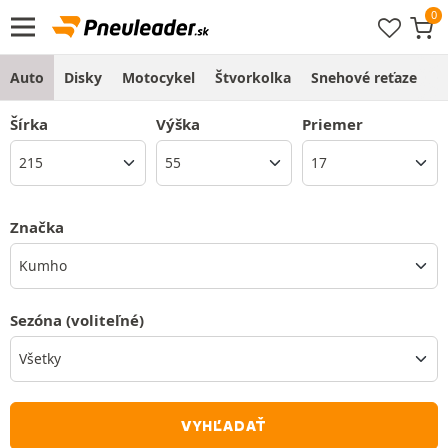
Auto
Disky
Motocykel
Štvorkolka
Snehové reťaze
O
Šírka
Výška
Priemer
Značka
Kumho
Sezóna
(voliteľné)
VYHĽADAŤ