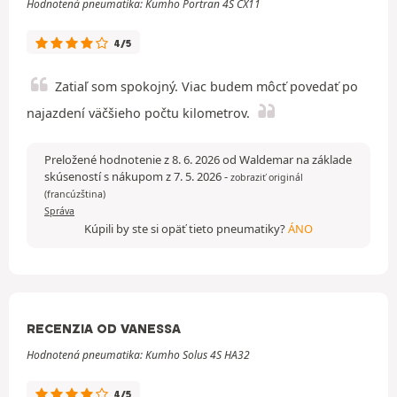
Hodnotená pneumatika: Kumho Portran 4S CX11
4/5
Zatiaľ som spokojný. Viac budem môcť povedať po
najazdení väčšieho počtu kilometrov.
Preložené hodnotenie z 8. 6. 2026 od Waldemar na základe
skúseností s nákupom z 7. 5. 2026
-
zobraziť originál
(francúzština)
Správa
Kúpili by ste si opäť tieto pneumatiky?
ÁNO
RECENZIA OD VANESSA
Hodnotená pneumatika: Kumho Solus 4S HA32
4/5