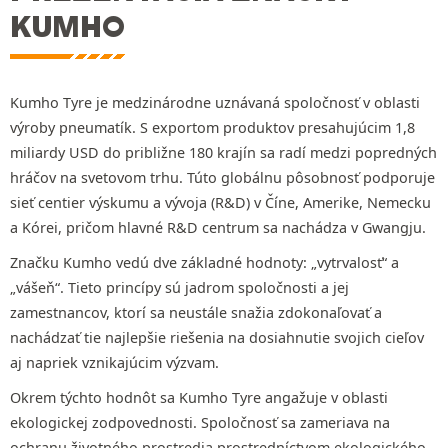
KUMHO
Kumho Tyre je medzinárodne uznávaná spoločnosť v oblasti
výroby pneumatík. S exportom produktov presahujúcim 1,8
miliardy USD do približne 180 krajín sa radí medzi popredných
hráčov na svetovom trhu. Túto globálnu pôsobnosť podporuje
sieť centier výskumu a vývoja (R&D) v Číne, Amerike, Nemecku
a Kórei, pričom hlavné R&D centrum sa nachádza v Gwangju.
Značku Kumho vedú dve základné hodnoty: „vytrvalosť“ a
„vášeň“. Tieto princípy sú jadrom spoločnosti a jej
zamestnancov, ktorí sa neustále snažia zdokonaľovať a
nachádzať tie najlepšie riešenia na dosiahnutie svojich cieľov
aj napriek vznikajúcim výzvam.
Okrem týchto hodnôt sa Kumho Tyre angažuje v oblasti
ekologickej zodpovednosti. Spoločnosť sa zameriava na
ochranu životného prostredia prostredníctvom ekologického