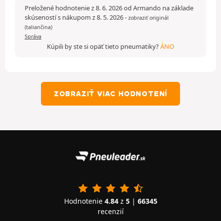
Preložené hodnotenie z 8. 6. 2026 od Armando na základe
skúseností s nákupom z 8. 5. 2026
-
zobraziť originál
(taliančina)
Správa
Kúpili by ste si opäť tieto pneumatiky?
ÁNO
ZOBRAZIŤ VIAC HODNOTENÍ
Hodnotenie
4.84
z
5
|
66345
recenzií