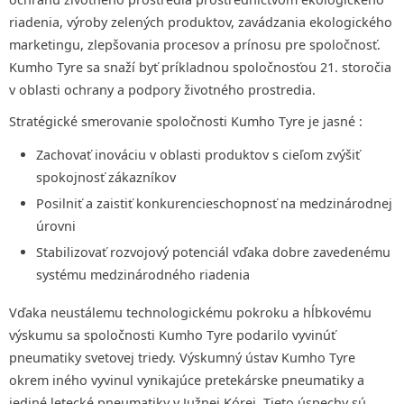
riadenia, výroby zelených produktov, zavádzania ekologického
marketingu, zlepšovania procesov a prínosu pre spoločnosť.
Kumho Tyre sa snaží byť príkladnou spoločnosťou 21. storočia
v oblasti ochrany a podpory životného prostredia.
Stratégické smerovanie spoločnosti Kumho Tyre je jasné :
Zachovať inováciu v oblasti produktov s cieľom zvýšiť
spokojnosť zákazníkov
Posilniť a zaistiť konkurencieschopnosť na medzinárodnej
úrovni
Stabilizovať rozvojový potenciál vďaka dobre zavedenému
systému medzinárodného riadenia
Vďaka neustálemu technologickému pokroku a hĺbkovému
výskumu sa spoločnosti Kumho Tyre podarilo vyvinúť
pneumatiky svetovej triedy. Výskumný ústav Kumho Tyre
okrem iného vyvinul vynikajúce pretekárske pneumatiky a
jediné letecké pneumatiky v Južnej Kórei. Tieto úspechy sú