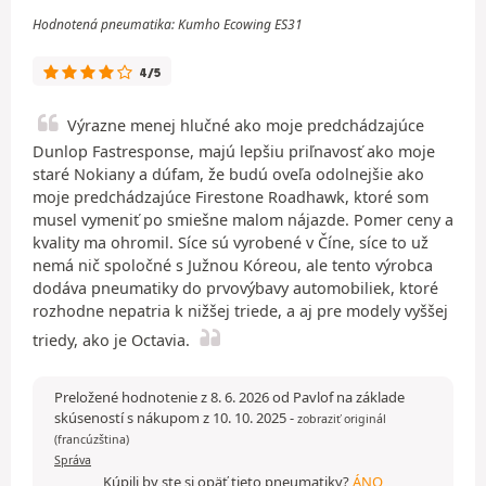
Hodnotená pneumatika: Kumho Ecowing ES31
4/5
Výrazne menej hlučné ako moje predchádzajúce
Dunlop Fastresponse, majú lepšiu priľnavosť ako moje
staré Nokiany a dúfam, že budú oveľa odolnejšie ako
moje predchádzajúce Firestone Roadhawk, ktoré som
musel vymeniť po smiešne malom nájazde. Pomer ceny a
kvality ma ohromil. Síce sú vyrobené v Číne, síce to už
nemá nič spoločné s Južnou Kóreou, ale tento výrobca
dodáva pneumatiky do prvovýbavy automobiliek, ktoré
rozhodne nepatria k nižšej triede, a aj pre modely vyššej
triedy, ako je Octavia.
Preložené hodnotenie z 8. 6. 2026 od Pavlof na základe
skúseností s nákupom z 10. 10. 2025
-
zobraziť originál
(francúzština)
Správa
Kúpili by ste si opäť tieto pneumatiky?
ÁNO