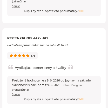
(taliančina)
Správa
Kúpili by ste si opäť tieto pneumatiky?
NIE
RECENZIA OD JAY-JAY
Hodnotená pneumatika: Kumho Solus 4S HA32
5/5
Vynikajúci pomer ceny a kvality
Preložené hodnotenie z 9. 6. 2026 od Jay-Jay na základe
skúseností s nákupom z 9. 5. 2026
-
zobraziť originál
(francúzština)
Správa
Kúpili by ste si opäť tieto pneumatiky?
NIE