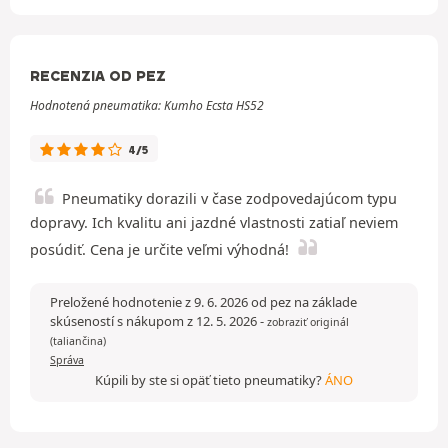
RECENZIA OD PEZ
Hodnotená pneumatika: Kumho Ecsta HS52
4/5
Pneumatiky dorazili v čase zodpovedajúcom typu
dopravy. Ich kvalitu ani jazdné vlastnosti zatiaľ neviem
posúdiť. Cena je určite veľmi výhodná!
Preložené hodnotenie z 9. 6. 2026 od pez na základe
skúseností s nákupom z 12. 5. 2026
-
zobraziť originál
(taliančina)
Správa
Kúpili by ste si opäť tieto pneumatiky?
ÁNO