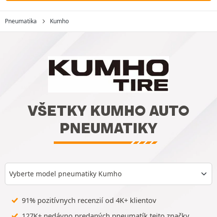
Pneumatika
Kumho
VŠETKY KUMHO AUTO
PNEUMATIKY
Vyberte model pneumatiky Kumho
91% pozitívnych recenzií od 4K+ klientov
127K+ nedávno predaných pneumatík tejto značky