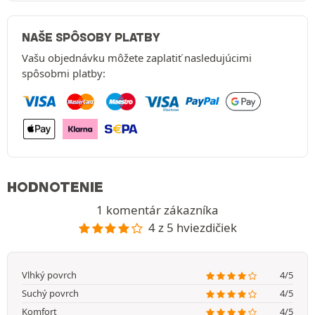
NAŠE SPÔSOBY PLATBY
Vašu objednávku môžete zaplatiť nasledujúcimi
spôsobmi platby:
HODNOTENIE
1 komentár zákazníka
4 z 5 hviezdičiek
Vlhký povrch
4/5
Suchý povrch
4/5
Komfort
4/5