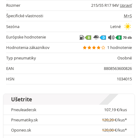
Rozmer
215/55 R17 94V
Upraviť
Špecifické vlastnosti
M+S
Sezóna
Letné
Európske hodnotenie
70 db
B
D
B
Hodnotenia zákazníkov
1 hodnotenie
Typ pneumatiky
Osobné
EAN
8808563600826
HSN
1034015
Ušetrite
Pneuleader.sk
107,19
€
/kus
Pneumatiky.sk
120,20
€
/kus*
Oponeo.sk
120,00
€
/kus*