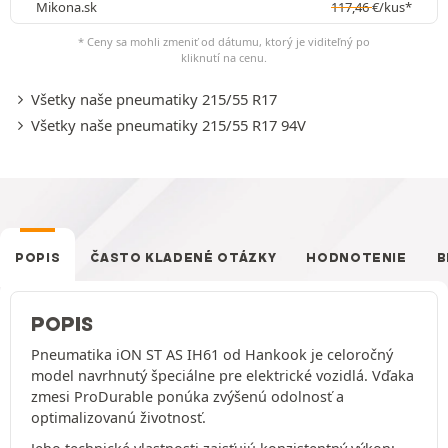
Mikona.sk
117,46
€
/kus*
* Ceny sa mohli zmeniť od dátumu, ktorý je viditeľný po
kliknutí na cenu.
Všetky naše pneumatiky 215/55 R17
Všetky naše pneumatiky 215/55 R17 94V
POPIS
ČASTO KLADENÉ OTÁZKY
HODNOTENIE
B
POPIS
Pneumatika iON ST AS IH61 od Hankook je celoročný
model navrhnutý špeciálne pre elektrické vozidlá. Vďaka
zmesi ProDurable ponúka zvýšenú odolnosť a
optimalizovanú životnosť.