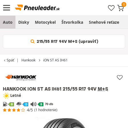
Auto
Disky
Motocykel
Štvorkolka
Snehové reťaze
O
215/55 R17 94V M+S (upraviť)
Späť
Hankook
iON ST AS IH61
HANKOOK ION ST AS IH61
215/55 R17 94V
M+S
Letné
70 db
B
D
B
4/5
(1 hodnotenie)