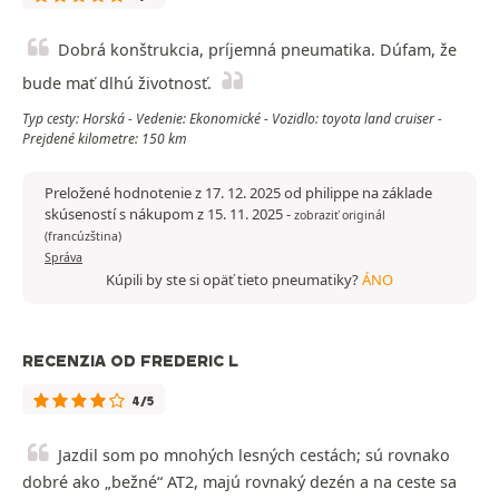
Dobrá konštrukcia, príjemná pneumatika. Dúfam, že
bude mať dlhú životnosť.
Typ cesty: Horská - Vedenie: Ekonomické - Vozidlo: toyota land cruiser -
Prejdené kilometre: 150 km
Preložené hodnotenie z 17. 12. 2025 od philippe na základe
skúseností s nákupom z 15. 11. 2025
-
zobraziť originál
(francúzština)
Správa
Kúpili by ste si opäť tieto pneumatiky?
ÁNO
RECENZIA OD FREDERIC L
4/5
Jazdil som po mnohých lesných cestách; sú rovnako
dobré ako „bežné“ AT2, majú rovnaký dezén a na ceste sa