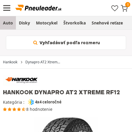
Auto
Disky
Motocykel
Štvorkolka
Snehové reťaze
O
Vyhľadávať podľa rozmeru
Hankook
Dynapro AT2 Xtrem...
HANKOOK DYNAPRO AT2 XTREME RF12
Kategória :
4x4 celoročné
8 hodnotenie