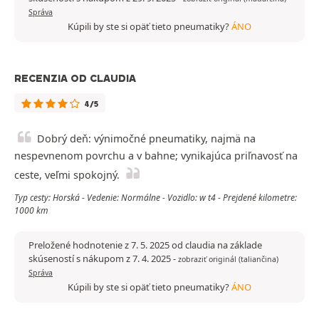
Správa
Kúpili by ste si opäť tieto pneumatiky?
ÁNO
RECENZIA OD CLAUDIA
4/5
Dobrý deň: výnimočné pneumatiky, najmä na
nespevnenom povrchu a v bahne; vynikajúca priľnavosť na
ceste, veľmi spokojný.
Typ cesty: Horská - Vedenie: Normálne - Vozidlo: w t4 - Prejdené kilometre:
1000 km
Preložené hodnotenie z 7. 5. 2025 od claudia na základe
skúseností s nákupom z 7. 4. 2025
-
zobraziť originál (taliančina)
Správa
Kúpili by ste si opäť tieto pneumatiky?
ÁNO