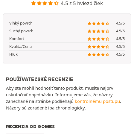
4.5 z 5 hviezdičiek
Vlhký povrch
4.5/5
Suchý povrch
4.5/5
Komfort
4.5/5
Kvalita/Cena
4.5/5
Hluk
4.5/5
POUŽÍVATEĽSKÉ RECENZIE
Aby ste mohli hodnotiť tento produkt, musíte najprv
uskutočniť objednávku. Informujeme vás, že názory
zanechané na stránke podliehajú
kontrolnému postupu
.
Názory sú zoradené iba chronologicky.
RECENZIA OD GOMES