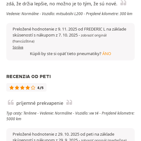
zdá, že držia lepšie, no možno je to tým, že sú nové.
Vedenie: Normálne - Vozidlo: mitsubishi L200 - Prejdené kilometre: 300 km
Preložené hodnotenie z 9. 11. 2025 od FREDERIC L na základe
skúseností s nákupom z 7. 10. 2025
-
zobraziť originál
(francúzština)
Správa
Kúpili by ste si opäť tieto pneumatiky?
ÁNO
RECENZIA OD PETI
4/5
príjemné prekvapenie
Typ cesty: Terénne - Vedenie: Normálne - Vozidlo: vw t4 - Prejdené kilometre:
5000 km
Preložené hodnotenie z 29. 10. 2025 od peti na základe
skúseností s nákupom z 29. 9. 2025
-
zobraziť originál (maďarčina)