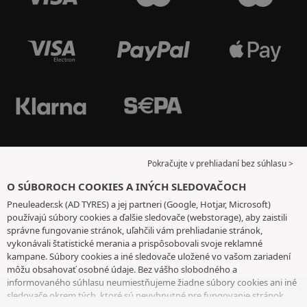
Pokračujte v prehliadaní bez súhlasu >
O SÚBOROCH COOKIES A INÝCH SLEDOVAČOCH
Pneuleader.sk (AD TYRES) a jej partneri (Google, Hotjar, Microsoft)
používajú súbory cookies a ďalšie sledovače (webstorage), aby zaistili
správne fungovanie stránok, uľahčili vám prehliadanie stránok,
vykonávali štatistické merania a prispôsobovali svoje reklamné
kampane. Súbory cookies a iné sledovače uložené vo vašom zariadení
môžu obsahovať osobné údaje. Bez vášho slobodného a
informovaného súhlasu neumiestňujeme žiadne súbory cookies ani iné
sledovače okrem tých, ktoré sú nevyhnutné pre fungovanie stránok.