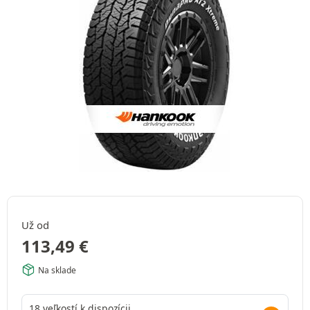
Už od
113,49
€
Na sklade
18 veľkostí k dispozícii