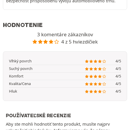
bezpečnosť prispôsobenú vývoju automobilového trhu.
HODNOTENIE
3 komentáre zákazníkov
4 z 5 hviezdičiek
Vlhký povrch
4/5
Suchý povrch
4/5
Komfort
4/5
Kvalita/Cena
4/5
Hluk
4/5
POUŽÍVATEĽSKÉ RECENZIE
Aby ste mohli hodnotiť tento produkt, musíte najprv