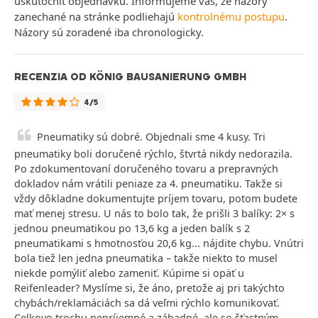
uskutočniť objednávku. Informujeme vás, že názory
zanechané na stránke podliehajú
kontrolnému postupu
.
Názory sú zoradené iba chronologicky.
RECENZIA OD KÖNIG BAUSANIERUNG GMBH
4/5
Pneumatiky sú dobré. Objednali sme 4 kusy. Tri
pneumatiky boli doručené rýchlo, štvrtá nikdy nedorazila.
Po zdokumentovaní doručeného tovaru a prepravných
dokladov nám vrátili peniaze za 4. pneumatiku. Takže si
vždy dôkladne dokumentujte príjem tovaru, potom budete
mať menej stresu. U nás to bolo tak, že prišli 3 balíky: 2× s
jednou pneumatikou po 13,6 kg a jeden balík s 2
pneumatikami s hmotnosťou 20,6 kg... nájdite chybu. Vnútri
bola tiež len jedna pneumatika – takže niekto to musel
niekde pomýliť alebo zameniť. Kúpime si opäť u
Reifenleader? Myslíme si, že áno, pretože aj pri takýchto
chybách/reklamáciách sa dá veľmi rýchlo komunikovať.
Celkovo trochu nepríjemné a záhadné, ale so šťastným