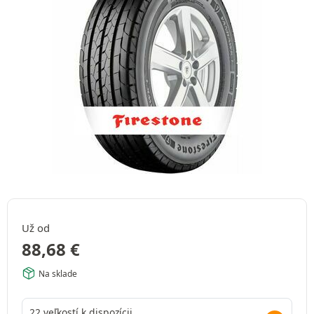
Už od
88,68
€
Na sklade
22 veľkostí k dispozícii