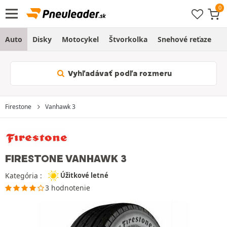
Auto
Disky
Motocykel
Štvorkolka
Snehové reťaze
O
Vyhľadávať podľa rozmeru
Firestone
Vanhawk 3
FIRESTONE VANHAWK 3
Kategória :
Úžitkové letné
3 hodnotenie