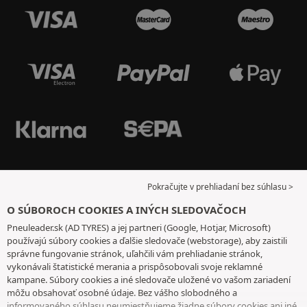
Pokračujte v prehliadaní bez súhlasu >
O SÚBOROCH COOKIES A INÝCH SLEDOVAČOCH
Pneuleader.sk (AD TYRES) a jej partneri (Google, Hotjar, Microsoft)
používajú súbory cookies a ďalšie sledovače (webstorage), aby zaistili
správne fungovanie stránok, uľahčili vám prehliadanie stránok,
vykonávali štatistické merania a prispôsobovali svoje reklamné
kampane. Súbory cookies a iné sledovače uložené vo vašom zariadení
môžu obsahovať osobné údaje. Bez vášho slobodného a
informovaného súhlasu neumiestňujeme žiadne súbory cookies ani iné