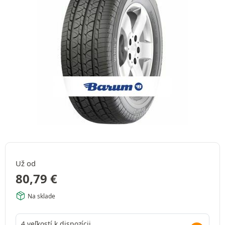
Už od
80,79
€
Na sklade
4 veľkostí k dispozícii