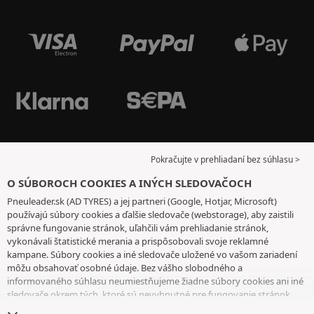
Pokračujte v prehliadaní bez súhlasu >
O SÚBOROCH COOKIES A INÝCH SLEDOVAČOCH
Pneuleader.sk (AD TYRES) a jej partneri (Google, Hotjar, Microsoft)
používajú súbory cookies a ďalšie sledovače (webstorage), aby zaistili
správne fungovanie stránok, uľahčili vám prehliadanie stránok,
vykonávali štatistické merania a prispôsobovali svoje reklamné
kampane. Súbory cookies a iné sledovače uložené vo vašom zariadení
môžu obsahovať osobné údaje. Bez vášho slobodného a
informovaného súhlasu neumiestňujeme žiadne súbory cookies ani iné
sledovače okrem tých, ktoré sú nevyhnutné pre fungovanie stránok.
Váš výber uchovávame 6 mesiacov. Svoj súhlas môžete kedykoľvek