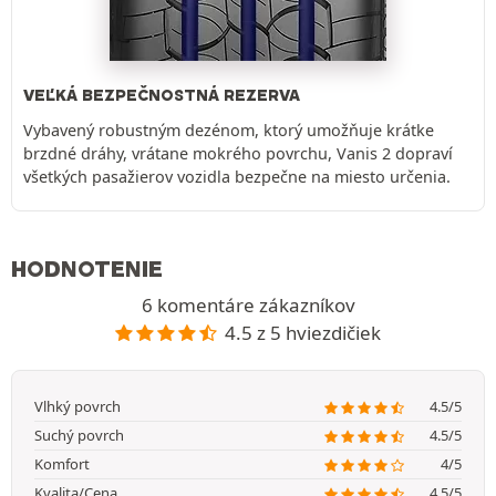
VEĽKÁ BEZPEČNOSTNÁ REZERVA
Vybavený robustným dezénom, ktorý umožňuje krátke
brzdné dráhy, vrátane mokrého povrchu, Vanis 2 dopraví
všetkých pasažierov vozidla bezpečne na miesto určenia.
HODNOTENIE
6 komentáre zákazníkov
4.5 z 5 hviezdičiek
Vlhký povrch
4.5/5
Suchý povrch
4.5/5
Komfort
4/5
Kvalita/Cena
4.5/5